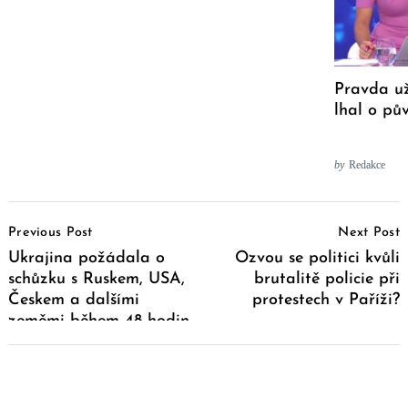
Pravda už
lhal o pů
by
Redakce
Post
Previous Post
Next Post
Navigation
Ukrajina požádala o
Ozvou se politici kvůli
schůzku s Ruskem, USA,
brutalitě policie při
Českem a dalšími
protestech v Paříži?
zeměmi během 48 hodin