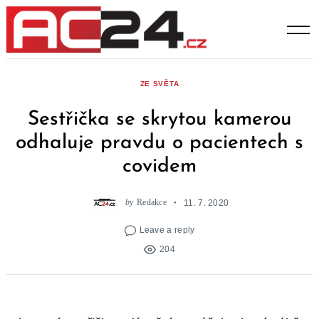
Skip
to
content
ZE SVĚTA
Sestřička se skrytou kamerou
odhaluje pravdu o pacientech s
covidem
by
Redakce
11. 7. 2020
Leave a reply
204