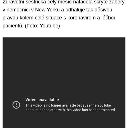
Zdravotní sestřička celý měsíc natáčela skryté záběry
v nemocnici v New Yorku a odhaluje tak děsivou
pravdu kolem celé situace s koronavirem a léčbou
pacientů. (Foto: Youtube)