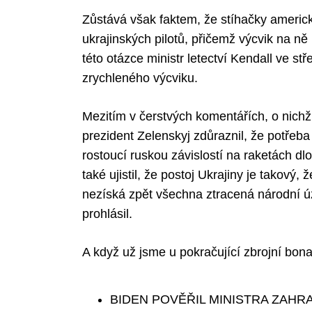
Zůstává však faktem, že stíhačky americ
ukrajinských pilotů, přičemž výcvik na ně 
této otázce ministr letectví Kendall ve s
zrychleného výcviku.
Mezitím v čerstvých komentářích, o nichž
prezident Zelenskyj zdůraznil, že potřeba
rostoucí ruskou závislostí na raketách dl
také ujistil, že postoj Ukrajiny je takov
nezíská zpět všechna ztracená národní 
prohlásil.
A když už jsme u pokračující zbrojní bona
BIDEN POVĚŘIL MINISTRA ZAHRA