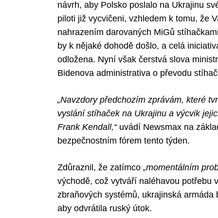
návrh, aby Polsko poslalo na Ukrajinu své
piloti již vycvičeni, vzhledem k tomu, že 
nahrazením darovaných MiGů stíhačkami F
by k nějaké dohodě došlo, a celá iniciativ
odložena. Nyní však čerstvá slova ministr
Bidenova administrativa o převodu stíhač
„Navzdory předchozím zprávám, které tvrd
vyslání stíhaček na Ukrajinu a výcvik jejich 
Frank Kendall,“
uvádí Newsmax na základ
bezpečnostním fórem tento týden.
Zdůraznil, že zatímco
„momentálním pro
východě, což vytváří naléhavou potřebu v
zbraňových systémů, ukrajinská armáda bu
aby odvrátila ruský útok.