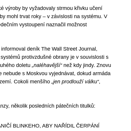
ké výroby by vyžadovaly strmou křivku učení
by mohl trvat roky – v závislosti na systému. V
tředečním vystoupení naznačil možnost
 informoval deník The Wall Street Journal,
 systémů protivzdušné obrany je v souvislosti s
ouhého doletu
„naléhavější“
než kdy jindy. Znovu
ý, že nebude s Moskvou vyjednávat, dokud armáda
území. Cokoli menšího
„jen prodlouží válku“
,
nzy, několik posledních pátečních titulků:
NIČÍ BLINKEHO, ABY NAŘÍDIL ČERPÁNÍ