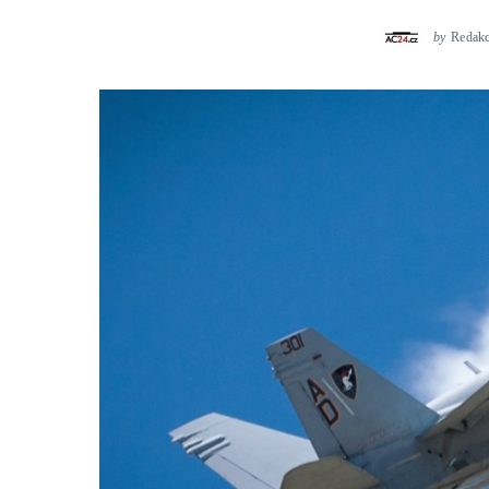
by
Redak