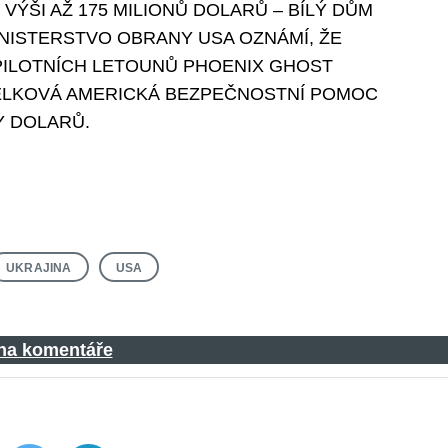
ÝŠI AŽ 175 MILIONŮ DOLARŮ – BÍLÝ DŮM
INISTERSTVO OBRANY USA OZNÁMÍ, ŽE
PILOTNÍCH LETOUNŮ PHOENIX GHOST
CELKOVÁ AMERICKÁ BEZPEČNOSTNÍ POMOC
Y DOLARŮ.
UKRAJINA
USA
 na komentáře