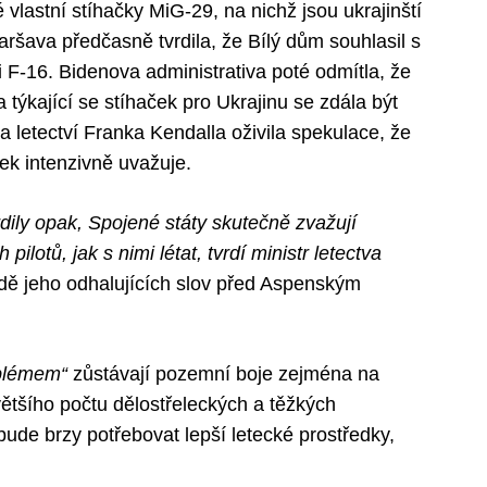
 vlastní stíhačky MiG-29, na nichž jsou ukrajinští
Varšava předčasně tvrdila, že Bílý dům souhlasil s
-16. Bidenova administrativa poté odmítla, že
a týkající se stíhaček pro Ukrajinu se zdála být
a letectví Franka Kendalla oživila spekulace, že
ek intenzivně uvažuje.
ily opak, Spojené státy skutečně zvažují
pilotů, jak s nimi létat, tvrdí ministr letectva
ě jeho odhalujících slov před Aspenským
blémem“
zůstávají pozemní boje zejména na
ětšího počtu dělostřeleckých a těžkých
de brzy potřebovat lepší letecké prostředky,