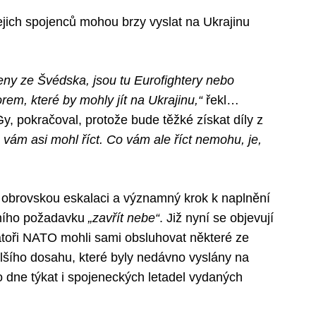
jich spojenců mohou brzy vyslat na Ukrajinu
peny ze Švédska, jsou tu Eurofightery nebo
rem, které by mohly jít na Ukrajinu,“
řekl…
, pokračoval, protože bude těžké získat díly z
vám asi mohl říct. Co vám ale říct nemohu, je,
obrovskou eskalaci a významný krok k naplnění
tního požadavku
„zavřít nebe“
. Již nyní se objevují
átoři NATO mohli sami obsluhovat některé ze
lšího dosahu, které byly nedávno vyslány na
o dne týkat i spojeneckých letadel vydaných