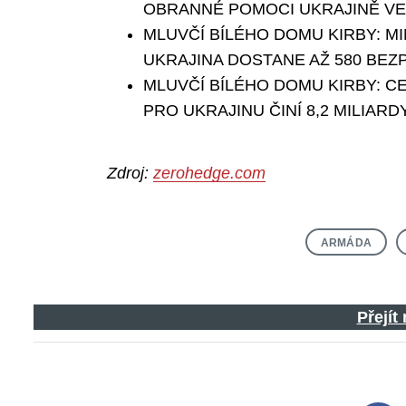
OBRANNÉ POMOCI UKRAJINĚ VE V
MLUVČÍ BÍLÉHO DOMU KIRBY: M
UKRAJINA DOSTANE AŽ 580 BEZ
MLUVČÍ BÍLÉHO DOMU KIRBY: 
PRO UKRAJINU ČINÍ 8,2 MILIARD
Zdroj:
zerohedge.com
ARMÁDA
Přejít