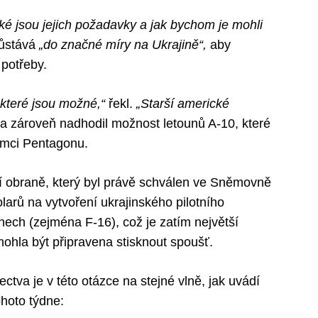
ké jsou jejich požadavky a jak bychom je mohli
zůstává
„do značné míry na Ukrajině“,
aby
 potřeby.
, které jsou možné,“
řekl.
„Starší americké
 a zároveň nadhodil možnost letounů A-10, které
rámci Pentagonu.
 obraně, který byl právě schválen ve Sněmovně
larů na vytvoření ukrajinského pilotního
ech (zejména F-16), což je zatím největší
mohla být připravena stisknout spoušť.
ctva je v této otázce na stejné vlně, jak uvádí
ohoto týdne: