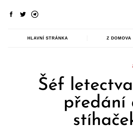
Skip
to
Facebook
Twitter
Telegram
content
HLAVNÍ STRÁNKA
Z DOMOVA
Šéf letectv
předání 
stíhače