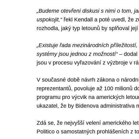
„Budeme otevřeni diskusi s nimi o tom, ja
uspokojit,“
řekl Kendall a poté uvedl, že 
rozhodla, jaký typ letounů by splňoval její
Search
for:
„Existuje řada mezinárodních příležitostí
systémy jsou jednou z možností“
– dodal
jsou v procesu vyřazování z výzbroje v 
V současné době návrh zákona o národní
reprezentantů, povoluje až 100 milionů do
programu pro výcvik na amerických letoun
ukazatel, že by Bidenova administrativa 
Zdá se, že nejvyšší velení amerického lete
Politico o samostatných prohlášeních z t