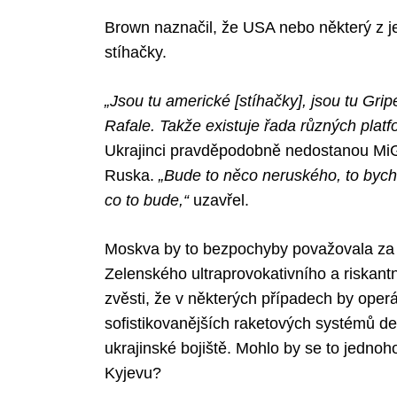
Brown naznačil, že USA nebo některý z je
stíhačky.
„Jsou tu americké [stíhačky], jsou tu Gri
Rafale. Takže existuje řada různých platfo
Ukrajinci pravděpodobně nedostanou MiGy
Ruska.
„Bude to něco neruského, to bych 
co to bude,“
uzavřel.
Moskva by to bezpochyby považovala za 
Zelenského ultraprovokativního a riskan
zvěsti, že v některých případech by oper
sofistikovanějších raketových systémů de
ukrajinské bojiště. Mohlo by se to jednoh
Kyjevu?