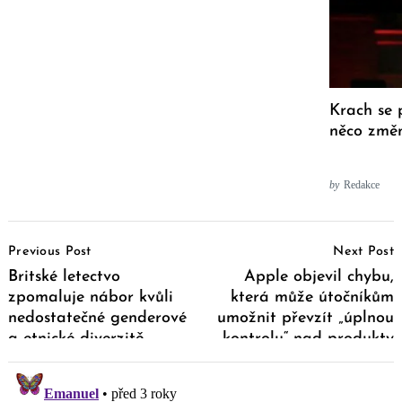
Krach se 
něco změn
by
Redakce
Post
Previous Post
Next Post
Navigation
Britské letectvo
Apple objevil chybu,
zpomaluje nábor kvůli
která může útočníkům
nedostatečné genderové
umožnit převzít „úplnou
a etnické diverzitě
kontrolu“ nad produkty