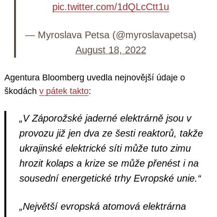
pic.twitter.com/1dQLcCtt1u
— Myroslava Petsa (@myroslavapetsa)
August 18, 2022
Agentura Bloomberg uvedla nejnovější údaje o
škodách
v pátek takto
:
„V Záporožské jaderné elektrárně jsou v
provozu již jen dva ze šesti reaktorů, takže
ukrajinské elektrické síti může tuto zimu
hrozit kolaps a krize se může přenést i na
sousední energetické trhy Evropské unie.“
„Největší evropská atomová elektrárna