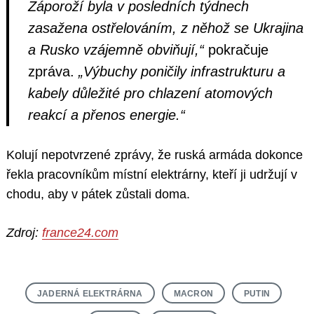
Záporoží byla v posledních týdnech
zasažena ostřelováním, z něhož se Ukrajina
a Rusko vzájemně obviňují,“
pokračuje
zpráva.
„Výbuchy poničily infrastrukturu a
kabely důležité pro chlazení atomových
reakcí a přenos energie.“
Kolují nepotvrzené zprávy, že ruská armáda dokonce
řekla pracovníkům místní elektrárny, kteří ji udržují v
chodu, aby v pátek zůstali doma.
Zdroj:
france24.com
JADERNÁ ELEKTRÁRNA
MACRON
PUTIN