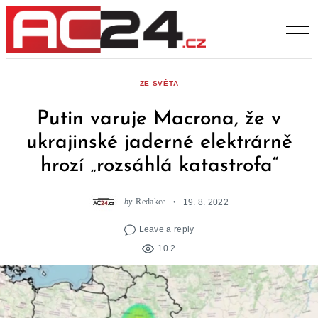
Skip
to
content
ZE SVĚTA
Putin varuje Macrona, že v
ukrajinské jaderné elektrárně
hrozí „rozsáhlá katastrofa“
by
Redakce
19. 8. 2022
Leave a reply
10.2