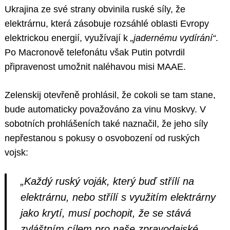
Ukrajina ze své strany obvinila ruské síly, že
elektrárnu, která zásobuje rozsáhlé oblasti Evropy
elektrickou energií, využívají k
„jadernému vydírání“
.
Po Macronově telefonátu však Putin potvrdil
připravenost umožnit naléhavou misi MAAE.
Zelenskij otevřeně prohlásil, že cokoli se tam stane,
bude automaticky považováno za vinu Moskvy. V
sobotních prohlášeních také naznačil, že jeho síly
nepřestanou s pokusy o osvobození od ruských
vojsk:
„Každý ruský voják, který buď střílí na
elektrárnu, nebo střílí s využitím elektrárny
jako krytí, musí pochopit, že se stává
zvláštním cílem pro naše zpravodajské