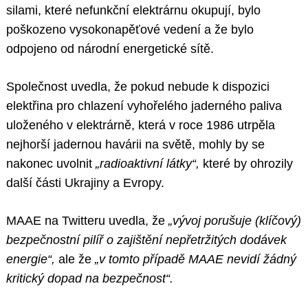
silami, které nefunkční elektrárnu okupují, bylo
poškozeno vysokonapěťové vedení a že bylo
odpojeno od národní energetické sítě.
Společnost uvedla, že pokud nebude k dispozici
elektřina pro chlazení vyhořelého jaderného paliva
uloženého v elektrárně, která v roce 1986 utrpěla
nejhorší jadernou havárii na světě, mohly by se
nakonec uvolnit
„radioaktivní látky“,
které by ohrozily
další části Ukrajiny a Evropy.
MAAE na Twitteru uvedla, že
„vývoj porušuje (klíčový)
bezpečnostní pilíř o zajištění nepřetržitých dodávek
energie“,
ale že
„v tomto případě MAAE nevidí žádný
kritický dopad na bezpečnost“.