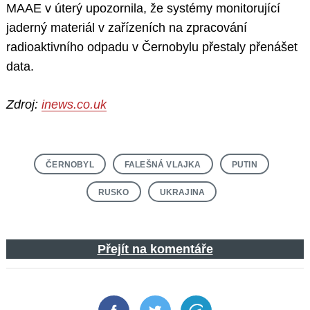
MAAE v úterý upozornila, že systémy monitorující
jaderný materiál v zařízeních na zpracování
radioaktivního odpadu v Černobylu přestaly přenášet
data.
Zdroj:
inews.co.uk
ČERNOBYL
FALEŠNÁ VLAJKA
PUTIN
RUSKO
UKRAJINA
Přejít na komentáře