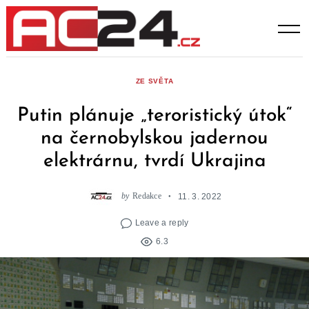
Skip
to
content
ZE SVĚTA
Putin plánuje „teroristický útok“
na černobylskou jadernou
elektrárnu, tvrdí Ukrajina
by
Redakce
11. 3. 2022
Leave a reply
6.3