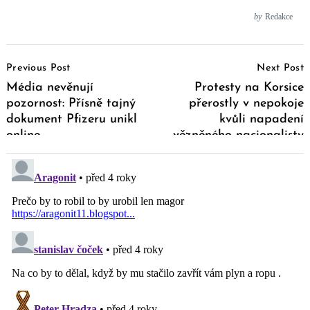
by
Redakce
Post
Previous Post
Next Post
Navigation
Média nevěnují
Protesty na Korsice
pozornost: Přísně tajný
přerostly v nepokoje
dokument Pfizeru unikl
kvůli napadení
online
vězněného nacionalisty