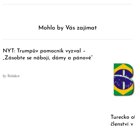
Mohlo by Vás zajímat
NYT: Trumpův pomocník vyzval –
„Zásobte se náboji, dámy a pánové“
by
Redakce
Turecko o
členství 