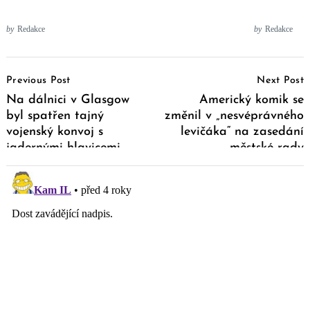
by
Redakce
by
Redakce
Post
Previous Post
Next Post
Navigation
Na dálnici v Glasgow
Americký komik se
byl spatřen tajný
změnil v „nesvéprávného
vojenský konvoj s
levičáka“ na zasedání
jadernými hlavicemi
městské rady