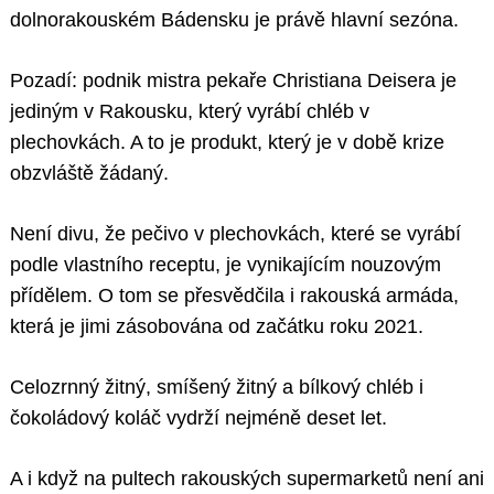
dolnorakouském Bádensku je právě hlavní sezóna.
Pozadí: podnik mistra pekaře Christiana Deisera je
jediným v Rakousku, který vyrábí chléb v
plechovkách. A to je produkt, který je v době krize
obzvláště žádaný.
Není divu, že pečivo v plechovkách, které se vyrábí
podle vlastního receptu, je vynikajícím nouzovým
přídělem. O tom se přesvědčila i rakouská armáda,
která je jimi zásobována od začátku roku 2021.
Celozrnný žitný, smíšený žitný a bílkový chléb i
čokoládový koláč vydrží nejméně deset let.
A i když na pultech rakouských supermarketů není ani