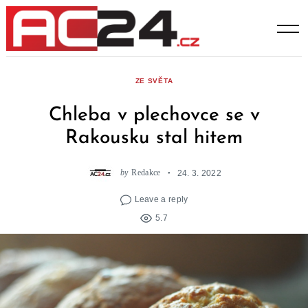
Skip
to
content
ZE SVĚTA
Chleba v plechovce se v
Rakousku stal hitem
by
Redakce
24. 3. 2022
Leave a reply
5.7