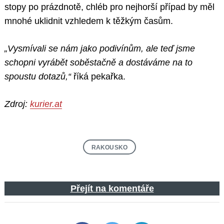
stopy po prázdnotě, chléb pro nejhorší případ by měl
mnohé uklidnit vzhledem k těžkým časům.
„Vysmívali se nám jako podivínům, ale teď jsme
schopni vyrábět soběstačně a dostáváme na to
spoustu dotazů,“
říká pekařka.
Zdroj:
kurier.at
RAKOUSKO
Přejít na komentáře