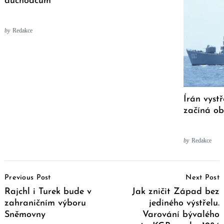
důchodcům
by
Redakce
Írán vystř
začíná o
by
Redakce
Post
Previous Post
Next Post
Navigation
Rajchl i Turek bude v
Jak zničit Západ bez
zahraničním výboru
jediného výstřelu.
Sněmovny
Varování bývalého