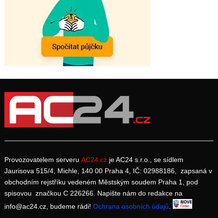
Provozovatelem serveru
AC24.cz
je AC24 s.r.o., se sídlem
Jaurisova 515/4, Michle, 140 00 Praha 4, IČ: 02988186, zapsaná v
obchodním rejstříku vedeném Městským soudem Praha 1, pod
spisovou značkou C 226266. Napište nám do redakce na
info@ac24.cz, budeme rádi!
Ochrana osobních údajů
.