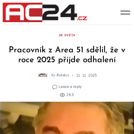
Skip
to
content
ZE SVĚTA
Pracovník z Area 51 sdělil, že v
roce 2025 přijde odhalení
by
Redakce
11. 11. 2025
Leave a reply
28.5