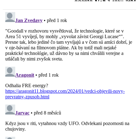
agenta KGB z roku 1984