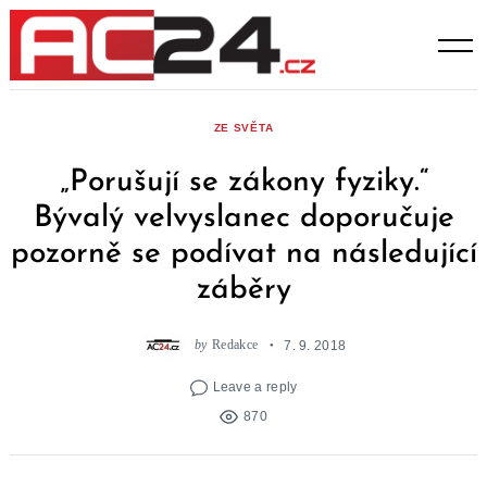
Skip
to
content
ZE SVĚTA
„Porušují se zákony fyziky.“
Bývalý velvyslanec doporučuje
pozorně se podívat na následující
záběry
by
Redakce
7. 9. 2018
Leave a reply
870