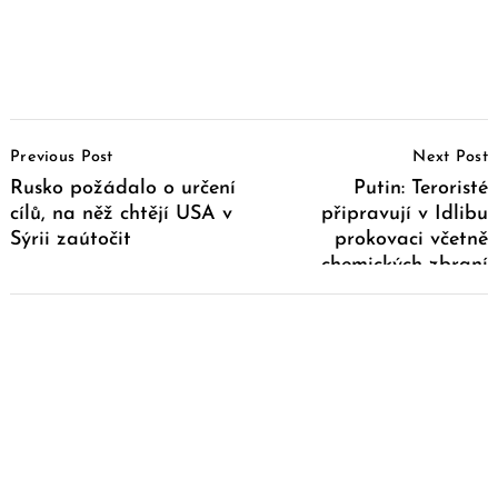
Post
Previous Post
Next Post
Navigation
Rusko požádalo o určení
Putin: Teroristé
cílů, na něž chtějí USA v
připravují v Idlibu
Sýrii zaútočit
prokovaci včetně
chemických zbraní