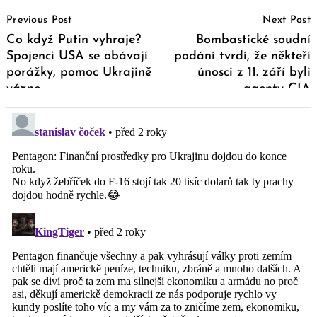
Post
Previous Post
Next Post
Navigation
Co když Putin vyhraje?
Bombastické soudní
Spojenci USA se obávají
podání tvrdí, že někteří
porážky, pomoc Ukrajině
únosci z 11. září byli
vázne
agenty CIA