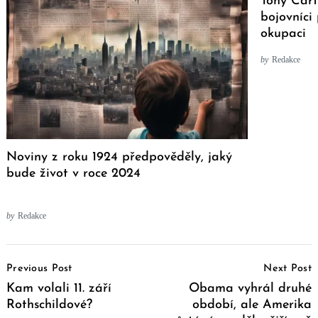
Tony Cart
bojovníci 
okupaci
by
Redakce
Noviny z roku 1924 předpověděly, jaký
bude život v roce 2024
by
Redakce
Post
Previous Post
Next Post
Navigation
Kam volali 11. září
Obama vyhrál druhé
Rothschildové?
období, ale Amerika