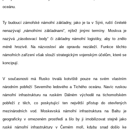
oceánu.
Ty budoucí zámořské námořní základny, jako je ta v Sýrii, ruští činitelé
nenazývají „námořními základnami“, nýbrž jinými termíny. Moskva je
nazývá „zásobovací body“ či základny námořní logistiky, aby to znělo
méně hrozivě. Na názvosloví ale opravdu nezáleží. Funkce těchto
námořních zařízení však slouží strategickým vojenským účelům, které se
koncipují.
V současnosti má Rusko trvalá kotviště pouze na svém vlastním
národním pobřeží Severního ledového a Tichého oceánu. Navíc ruskou
námořní infrastrukturu na ruském Dálném východě na tichomořském
pobřeží z těch, co poskytující ten největší přístup do otevřených
mezinárodních vod. Moskevská námořní infrastruktura na Baltu je
geograficky v omezeném prostředí a šlo by ji imobilizovat stejně jako
ruské námořní infrastruktury v Černém moři, kdyby snad došlo ke