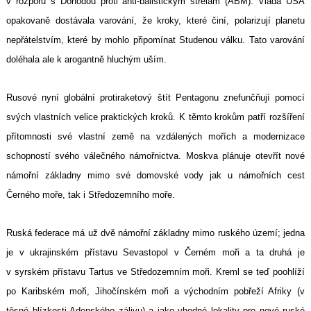
v rozporu s Dohodou proti anti-balistickým střelám (ABM). Vláda USA
opakovaně dostávala varování, že kroky, které činí, polarizují planetu
nepřátelstvím, které by mohlo připomínat Studenou válku. Tato varování
doléhala ale k arogantně hluchým uším.
Rusové nyní globální protiraketový štít Pentagonu znefunčňují pomocí
svých vlastních velice praktických kroků. K těmto krokům patří rozšíření
přítomnosti své vlastní země na vzdálených mořích a modernizace
schopností svého válečného námořnictva. Moskva plánuje otevřít nové
námořní základny mimo své domovské vody jak u námořních cest
Černého moře, tak i Středozemního moře.
Ruská federace má už dvě námořní základny mimo ruského území; jedna
je v ukrajinském přístavu Sevastopol v Černém moři a ta druhá je
v syrském přístavu Tartus ve Středozemním moři. Kreml se teď poohlíží
po Karibském moři, Jihočínském moři a východním pobřeží Afriky (v
těsné blízkosti Adenského zálivu) a jako vhodné lokality pro nové ruské