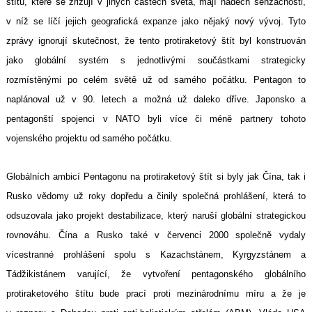
štítu, které se zřizují v jiných částech světa, mají nádech senzačnosti,
v níž se líčí jejich geografická expanze jako nějaký nový vývoj. Tyto
zprávy ignorují skutečnost, že tento protiraketový štít byl konstruován
jako globální systém s jednotlivými součástkami strategicky
rozmístěnými po celém světě už od samého počátku. Pentagon to
naplánoval už v 90. letech a možná už daleko dříve. Japonsko a
pentagonští spojenci v NATO byli více či méně partnery tohoto
vojenského projektu od samého počátku.
Globálních ambicí Pentagonu na protiraketový štít si byly jak Čína, tak i
Rusko vědomy už roky dopředu a činily společná prohlášení, která to
odsuzovala jako projekt destabilizace, který naruší globální strategickou
rovnováhu. Čína a Rusko také v červenci 2000 společně vydaly
vícestranné prohlášení spolu s Kazachstánem, Kyrgyzstánem a
Tádžikistánem varující, že vytvoření pentagonského globálního
protiraketového štítu bude prací proti mezinárodnímu míru a že je