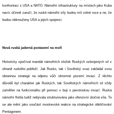
konfrontaci s USA a NATO. Námořní infrastruktury na místech jako Kuba
navíc účinně zaručí, že ruské námořní síly budou mít volné ruce a ne, že
budou obkrouženy USA a jejich spojenci.
Nová ruská jaderná postavení na moři
Historicky spočíval mandát námořních složek Ruských ozbrojených sil v
ohraně ruského pobřeží. Jak Rusko, tak i Sovětský svaz zakládal svou
obrannou strategii na odporu vůči ohromné pozemí invazi. Z těchto
důvodů byl charakter jak Ruských, tak Sovětských námořních sil vždy
zaměřen na funkcionalitu při pomoci v boji s pevninskou invazí. Ruská
námořní flotila tudíž nebývala strukturována jako ofenzivní útočná síla. To
se ale mění jako součást moskevské reakce na strategické obkličování
Pentagonem.