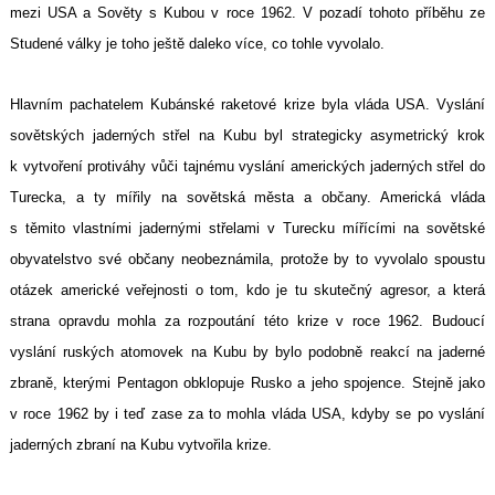
mezi USA a Sověty s Kubou v roce 1962. V pozadí tohoto příběhu ze
Studené války je toho ještě daleko více, co tohle vyvolalo.
Hlavním pachatelem Kubánské raketové krize byla vláda USA. Vyslání
sovětských jaderných střel na Kubu byl strategicky asymetrický krok
k vytvoření protiváhy vůči tajnému vyslání amerických jaderných střel do
Turecka, a ty mířily na sovětská města a občany. Americká vláda
s těmito vlastními jadernými střelami v Turecku mířícími na sovětské
obyvatelstvo své občany neobeznámila, protože by to vyvolalo spoustu
otázek americké veřejnosti o tom, kdo je tu skutečný agresor, a která
strana opravdu mohla za rozpoutání této krize v roce 1962. Budoucí
vyslání ruských atomovek na Kubu by bylo podobně reakcí na jaderné
zbraně, kterými Pentagon obklopuje Rusko a jeho spojence. Stejně jako
v roce 1962 by i teď zase za to mohla vláda USA, kdyby se po vyslání
jaderných zbraní na Kubu vytvořila krize.