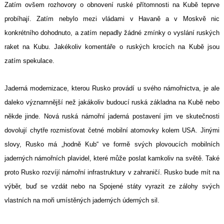
Zatím ovšem rozhovory o obnovení ruské přítomnosti na Kubě teprve
probíhají. Zatím nebylo mezi vládami v Havaně a v Moskvě nic
konkrétního dohodnuto, a zatím nepadly žádné zmínky o vyslání ruských
raket na Kubu. Jakékoliv komentáře o ruských krocích na Kubě jsou
zatím spekulace.
Jaderná modernizace, kterou Rusko provádí u svého námořnictva, je ale
daleko významnější než jakákoliv budoucí ruská základna na Kubě nebo
někde jinde. Nová ruská námořní jaderná postavení jim ve skutečnosti
dovolují chytře rozmisťovat četné mobilní atomovky kolem USA. Jinými
slovy, Rusko má „hodně Kub“ ve formě svých plovoucích mobilních
jaderných námořních plavidel, které může poslat kamkoliv na světě. Také
proto Rusko rozvíjí námořní infrastruktury v zahraničí. Rusko bude mít na
výběr, buď se vzdát nebo na Spojené státy vyrazit ze zálohy svých
vlastních na moři umístěných jaderných úderných sil.