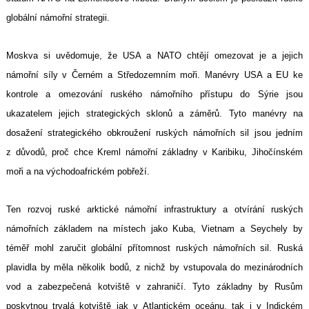
globální námořní strategii.
Moskva si uvědomuje, že USA a NATO chtějí omezovat je a jejich
námořní síly v Černém a Středozemním moři. Manévry USA a EU ke
kontrole a omezování ruského námořního přístupu do Sýrie jsou
ukazatelem jejich strategických sklonů a záměrů. Tyto manévry na
dosažení strategického obkroužení ruských námořních sil jsou jedním
z důvodů, proč chce Kreml námořní základny v Karibiku, Jihočínském
moři a na východoafrickém pobřeží.
Ten rozvoj ruské arktické námořní infrastruktury a otvírání ruských
námořních základem na místech jako Kuba, Vietnam a Seychely by
téměř mohl zaručit globální přítomnost ruských námořních sil. Ruská
plavidla by měla několik bodů, z nichž by vstupovala do mezinárodních
vod a zabezpečená kotviště v zahraničí. Tyto základny by Rusům
poskytnou trvalá kotviště jak v Atlantickém oceánu, tak i v Indickém