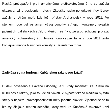
Ruská protiopatření proti americkému protiraketovému štítu se začala
ukazovat až v posledních letech. Zkoušky ruské ponorkové třídy Borey
začaly v Bílém moři, kde leží přístav Archangelsk v roce 2011. Ve
stejném roce byl oznámen vývoj ponorky střílející kontejnery svazků
jaderných balistických střel, o kterých se říká, že jsou schopny prorazit
americký protiraketový štít. Ruské ponorky pak tajně v roce 2011 tento
kontejner mnoha hlavic vyzkoušely z Barentsova moře.
Zadělává se na budoucí Kubánskou raketovou krizi?
Bude-li dosaženo s Havanou dohody, je tu vždy možnost, že Rusko na
Kubu pošle rakety, jako to udělali Sověti. Z hypotetického hlediska by tyto
střely s největší pravděpodobností měly jaderné hlavice. Zjednodušeně to
lze vylíčit jako reprízu scénáře, který vedl ke Kubánské raketové krizi