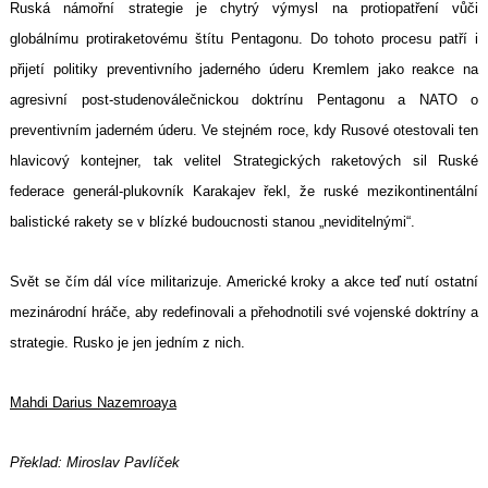
Ruská námořní strategie je chytrý výmysl na protiopatření vůči
globálnímu protiraketovému štítu Pentagonu. Do tohoto procesu patří i
přijetí politiky preventivního jaderného úderu Kremlem jako reakce na
agresivní post-studenoválečnickou doktrínu Pentagonu a NATO o
preventivním jaderném úderu. Ve stejném roce, kdy Rusové otestovali ten
hlavicový kontejner, tak velitel Strategických raketových sil Ruské
federace generál-plukovník Karakajev řekl, že ruské mezikontinentální
Search
balistické rakety se v blízké budoucnosti stanou „neviditelnými“.
for:
Svět se čím dál více militarizuje. Americké kroky a akce teď nutí ostatní
mezinárodní hráče, aby redefinovali a přehodnotili své vojenské doktríny a
strategie. Rusko je jen jedním z nich.
Mahdi Darius Nazemroaya
Překlad: Miroslav Pavlíček