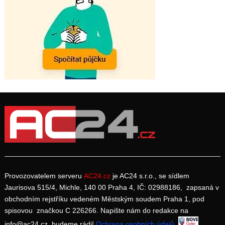
Provozovatelem serveru
AC24.cz
je AC24 s.r.o., se sídlem
Jaurisova 515/4, Michle, 140 00 Praha 4, IČ: 02988186, zapsaná v
obchodním rejstříku vedeném Městským soudem Praha 1, pod
spisovou značkou C 226266. Napište nám do redakce na
info@ac24.cz, budeme rádi!
Ochrana osobních údajů
.