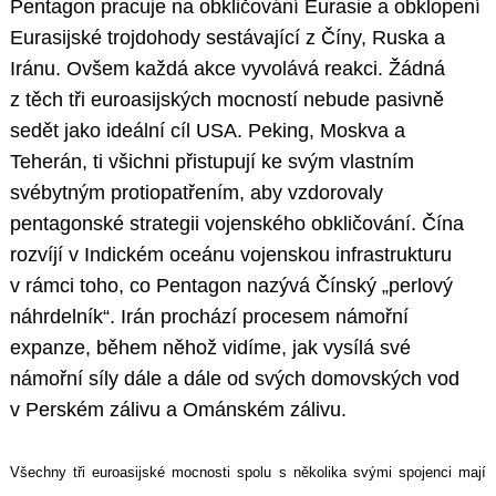
Pentagon pracuje na obkličování Eurasie a obklopení
Eurasijské trojdohody sestávající z Číny, Ruska a
Iránu. Ovšem každá akce vyvolává reakci. Žádná
z těch tři euroasijských mocností nebude pasivně
sedět jako ideální cíl USA. Peking, Moskva a
Teherán, ti všichni přistupují ke svým vlastním
svébytným protiopatřením, aby vzdorovaly
pentagonské strategii vojenského obkličování. Čína
rozvíjí v Indickém oceánu vojenskou infrastrukturu
v rámci toho, co Pentagon nazývá Čínský „perlový
náhrdelník“. Irán prochází procesem námořní
expanze, během něhož vidíme, jak vysílá své
námořní síly dále a dále od svých domovských vod
v Perském zálivu a Ománském zálivu.
Všechny tři euroasijské mocnosti spolu s několika svými spojenci mají