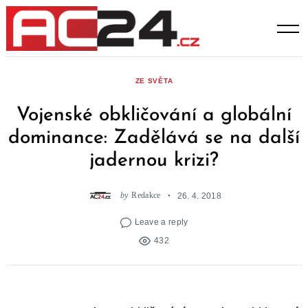
Skip
to
content
ZE SVĚTA
Vojenské obkličování a globální
dominance: Zadělává se na další
jadernou krizi?
by
Redakce
26. 4. 2018
Leave a reply
432