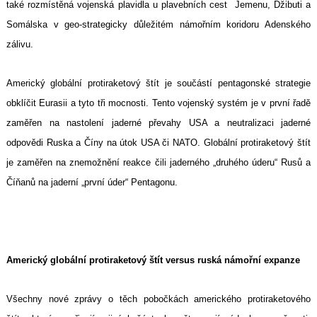
také rozmístěná vojenská plavidla u plavebních cest Jemenu, Džibuti a
Somálska v geo-strategicky důležitém námořním koridoru Adenského
zálivu.
Americký globální protiraketový štít je součástí pentagonské strategie
obklíčit Eurasii a tyto tři mocnosti. Tento vojenský systém je v první řadě
zaměřen na nastolení jaderné převahy USA a neutralizaci jaderné
odpovědi Ruska a Číny na útok USA či NATO. Globální protiraketový štít
je zaměřen na znemožnění reakce čili jaderného „druhého úderu“ Rusů a
Číňanů na jaderní „první úder“ Pentagonu.
Americký globální protiraketový štít versus ruská námořní expanze
Všechny nové zprávy o těch pobočkách amerického protiraketového