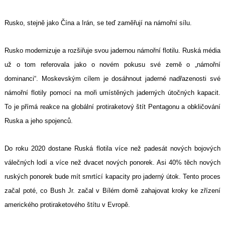
Rusko, stejně jako Čína a Irán, se teď zaměřují na námořní sílu.
Rusko modernizuje a rozšiřuje svou jadernou námořní flotilu. Ruská média
už o tom referovala jako o novém pokusu své země o „námořní
dominanci“. Moskevským cílem je dosáhnout jaderné nadřazenosti své
námořní flotily pomocí na moři umístěných jaderných útočných kapacit.
To je přímá reakce na globální protiraketový štít Pentagonu a obkličování
Ruska a jeho spojenců.
Do roku 2020 dostane Ruská flotila více než padesát nových bojových
válečných lodí a více než dvacet nových ponorek. Asi 40% těch nových
ruských ponorek bude mít smrtící kapacity pro jaderný útok. Tento proces
začal poté, co Bush Jr. začal v Bílém domě zahajovat kroky ke zřízení
amerického protiraketového štítu v Evropě.