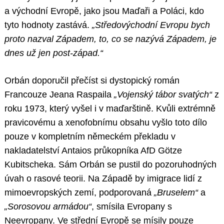
a východní Evropě, jako jsou Maďaři a Poláci, kdo
tyto hodnoty zastává.
„Středovýchodní Evropu bych
proto nazval Západem, to, co se nazývá Západem, je
dnes už jen post-západ.“
Orbán doporučil přečíst si dystopický román
Francouze Jeana Raspaila
„Vojenský tábor svatých“
z
roku 1973, který vyšel i v maďarštině. Kvůli extrémně
pravicovému a xenofobnímu obsahu vyšlo toto dílo
pouze v kompletním německém překladu v
nakladatelství Antaios průkopníka AfD Götze
Kubitscheka. Sám Orbán se pustil do pozoruhodných
úvah o rasové teorii. Na Západě by imigrace lidí z
mimoevropských zemí, podporovaná
„Bruselem“
a
„Sorosovou armádou“
, smísila Evropany s
Neevropany. Ve střední Evropě se mísily pouze