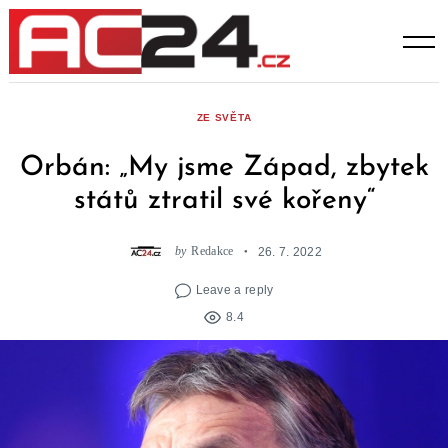
Skip
to
content
ZE SVĚTA
Orbán: „My jsme Západ, zbytek
států ztratil své kořeny“
by
Redakce
26. 7. 2022
Leave a reply
8.4