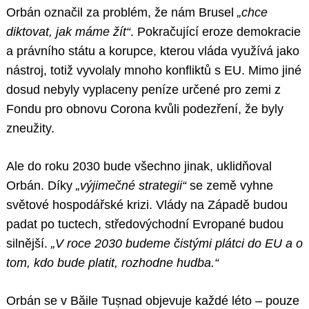
Orbán označil za problém, že nám Brusel
„chce
diktovat, jak máme žít“
. Pokračující eroze demokracie
a právního státu a korupce, kterou vláda využívá jako
nástroj, totiž vyvolaly mnoho konfliktů s EU. Mimo jiné
dosud nebyly vyplaceny peníze určené pro zemi z
Fondu pro obnovu Corona kvůli podezření, že byly
zneužity.
Ale do roku 2030 bude všechno jinak, uklidňoval
Orbán. Díky
„výjimečné strategii“
se země vyhne
světové hospodářské krizi. Vlády na Západě budou
padat po tuctech, středovýchodní Evropané budou
silnější.
„V roce 2030 budeme čistými plátci do EU a o
tom, kdo bude platit, rozhodne hudba.“
Orbán se v Băile Tușnad objevuje každé léto – pouze