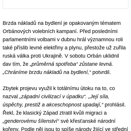
Brzda nákladů na bydlení je opakovaným tématem
Orbánových volebních kampaní. Před posledními
parlamentními volbami v dubnu hrál významnou roli
také příslib levné elektřiny a plynu, přestože už zuřila
ruská válka proti Ukrajině. V sobotu Orbán uklidnil
dav tím, že
„průměrná spotřeba“ zůstane levná.
„Chráníme brzdu nákladů na bydlení,“
potvrdil.
Zbytek projevu využil k totálnímu útoku na to, co
nazval
„západní civilizací v úpadku“. „Její síla,
úspěchy, prestiž a akceschopnost upadají,“
prohlásil.
Řekl, že klasický Západ ztratil kvůli migraci a
„genderovému šílenství“
své křesťanské národní
kořeny. Podle něj jsou to spíše národy žijící ve střední