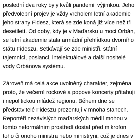
poslední dva roky byly kvůli pandemii výjimkou. Jeho
předvolební projev je vždy vrcholem letní akademie
jeho strany Fidesz, která se zde koná již více než tři
desetiletí. Od doby, kdy je v Maďarsku u moci Orbán,
se letní akademie stala armádní přehlídkou dvorního
státu Fideszu. Setkávají se zde ministři, státní
tajemníci, poslanci, intelektuálové a další nositelé
vody Orbánova systému.
Zároveň má celá akce uvolněný charakter, zejména
proto, že večerní rockové a popové koncerty přitahují
i nepolitickou mládež regionu. Během dne se
představitelé Fideszu prezentují v mnoha stanech.
Reportéři nezávislých maďarských médií mohou v
tomto neformálním prostředí dostat před mikrofon
toho či onoho ministra nebo ministryni, což je dnes v