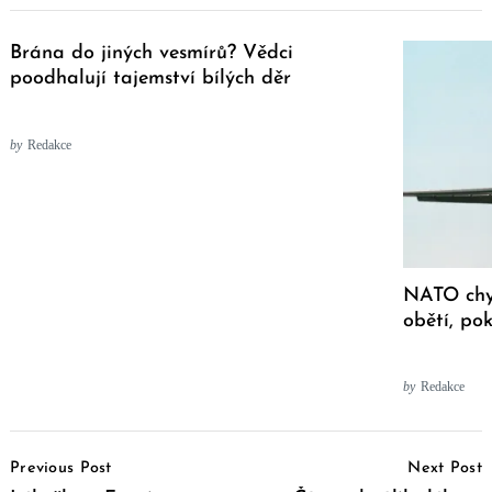
Brána do jiných vesmírů? Vědci
poodhalují tajemství bílých děr
by
Redakce
NATO chy
obětí, po
by
Redakce
Post
Previous Post
Next Post
Navigation