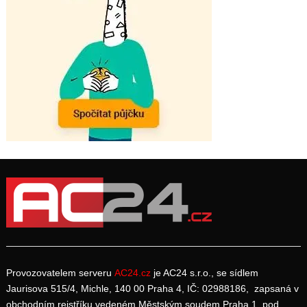
Provozovatelem serveru
AC24.cz
je AC24 s.r.o., se sídlem
Jaurisova 515/4, Michle, 140 00 Praha 4, IČ: 02988186, zapsaná v
obchodním rejstříku vedeném Městským soudem Praha 1, pod