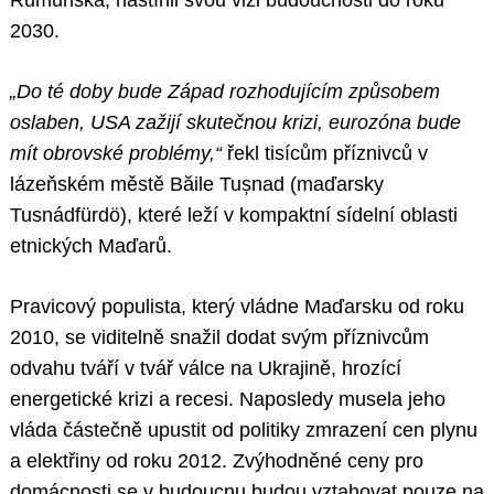
Rumunska, nastínil svou vizi budoucnosti do roku
2030.
„Do té doby bude Západ rozhodujícím způsobem
oslaben, USA zažijí skutečnou krizi, eurozóna bude
mít obrovské problémy,“
řekl tisícům příznivců v
lázeňském městě Băile Tușnad (maďarsky
Tusnádfürdö), které leží v kompaktní sídelní oblasti
etnických Maďarů.
Pravicový populista, který vládne Maďarsku od roku
2010, se viditelně snažil dodat svým příznivcům
odvahu tváří v tvář válce na Ukrajině, hrozící
energetické krizi a recesi. Naposledy musela jeho
vláda částečně upustit od politiky zmrazení cen plynu
a elektřiny od roku 2012. Zvýhodněné ceny pro
domácnosti se v budoucnu budou vztahovat pouze na