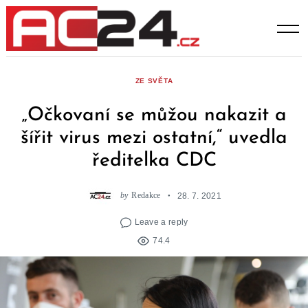
Skip
to
content
ZE SVĚTA
„Očkovaní se můžou nakazit a
šířit virus mezi ostatní,“ uvedla
ředitelka CDC
by
Redakce
28. 7. 2021
Leave a reply
74.4