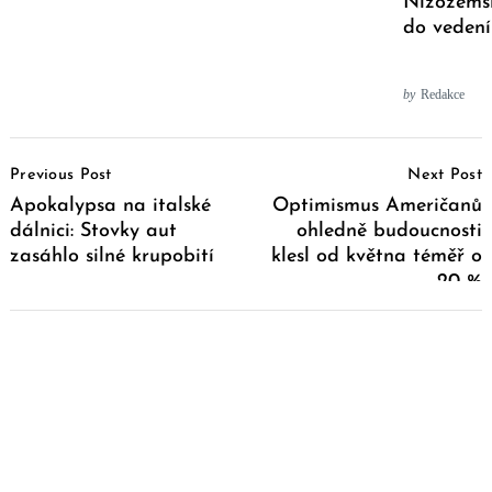
Nizozemsk
do veden
by
Redakce
Post
Previous Post
Next Post
Navigation
Apokalypsa na italské
Optimismus Američanů
dálnici: Stovky aut
ohledně budoucnosti
zasáhlo silné krupobití
klesl od května téměř o
20 %