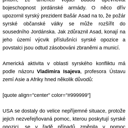
bojeschopnost jordánské armády. O něco dřív
upozornil syrský prezident Bašár Asad na to, že požár
syrské občanské války se může rozšířit do
sousedního Jordánska. Jak zdůraznil Asad, konají na
jeho území výcvik příslušníci syrské opozice a
povstalci jsou odtud zásobováni zbraněmi a municí.
Americká aktivita v oblasti syrského konfliktu má
podle názoru
Vladimira Isajeva
, profesora Ústavu
zemí Asie a Afriky hned několik důvodů:
[quote align="center" color="#999999"]
USA se dostaly do velice nepříjemné situace, protože
jejich nezveřejňovaná pomoc, kterou poskytují syrské
opozici, se v řadě případů změnila v pomoc