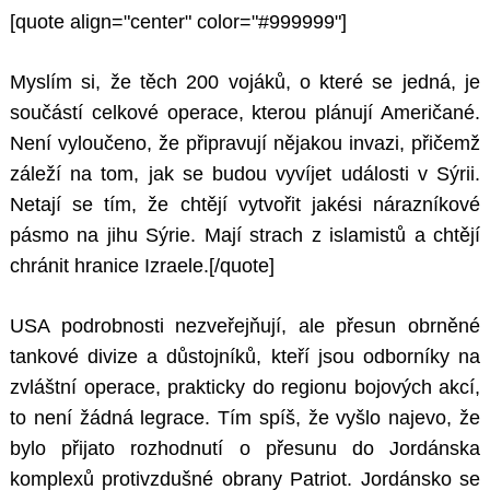
[quote align="center" color="#999999"]
Myslím si, že těch 200 vojáků, o které se jedná, je
součástí celkové operace, kterou plánují Američané.
Není vyloučeno, že připravují nějakou invazi, přičemž
záleží na tom, jak se budou vyvíjet události v Sýrii.
Netají se tím, že chtějí vytvořit jakési nárazníkové
pásmo na jihu Sýrie. Mají strach z islamistů a chtějí
chránit hranice Izraele.[/quote]
USA podrobnosti nezveřejňují, ale přesun obrněné
tankové divize a důstojníků, kteří jsou odborníky na
zvláštní operace, prakticky do regionu bojových akcí,
to není žádná legrace. Tím spíš, že vyšlo najevo, že
bylo přijato rozhodnutí o přesunu do Jordánska
komplexů protivzdušné obrany Patriot. Jordánsko se