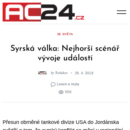
Skip
to
content
ZE SVĚTA
Syrská válka: Nejhorší scénář
vývoje událostí
by
Redakce
26. 4. 2018
Leave a reply
558
Přesun obrněné tankové divize USA do Jordánska