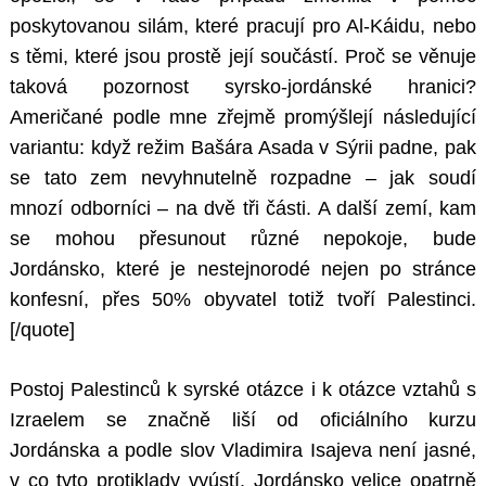
poskytovanou silám, které pracují pro Al-Káidu, nebo
s těmi, které jsou prostě její součástí. Proč se věnuje
taková pozornost syrsko-jordánské hranici?
Američané podle mne zřejmě promýšlejí následující
variantu: když režim Bašára Asada v Sýrii padne, pak
se tato zem nevyhnutelně rozpadne – jak soudí
mnozí odborníci – na dvě tři části. A další zemí, kam
se mohou přesunout různé nepokoje, bude
Jordánsko, které je nestejnorodé nejen po stránce
konfesní, přes 50% obyvatel totiž tvoří Palestinci.
[/quote]
Postoj Palestinců k syrské otázce i k otázce vztahů s
Izraelem se značně liší od oficiálního kurzu
Jordánska a podle slov Vladimira Isajeva není jasné,
v co tyto protiklady vyústí. Jordánsko velice opatrně