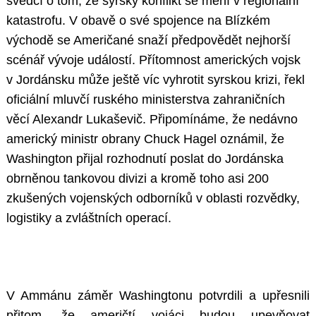
svědčí o tom, že syrský konflikt se mění v regionální
katastrofu. V obavě o své spojence na Blízkém
východě se Američané snaží předpovědět nejhorší
scénář vývoje událostí. Přítomnost amerických vojsk
v Jordánsku může ještě víc vyhrotit syrskou krizi, řekl
oficiální mluvčí ruského ministerstva zahraničních
věcí Alexandr Lukaševič. Připomínáme, že nedávno
americký ministr obrany Chuck Hagel oznámil, že
Washington přijal rozhodnutí poslat do Jordánska
obrněnou tankovou divizi a kromě toho asi 200
zkušených vojenských odborníků v oblasti rozvědky,
logistiky a zvláštních operací.
V Ammánu záměr Washingtonu potvrdili a upřesnili
přitom, že američtí vojáci budou upevňovat