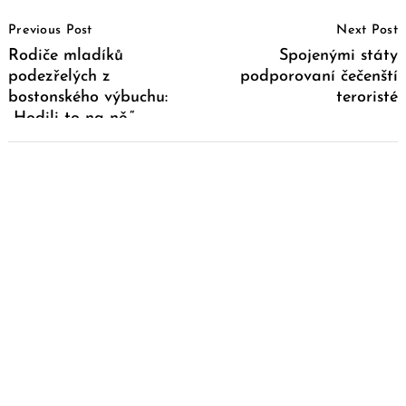
Post
Previous Post
Next Post
Navigation
Rodiče mladíků
Spojenými státy
podezřelých z
podporovaní čečenští
bostonského výbuchu:
teroristé
„Hodili to na ně.“