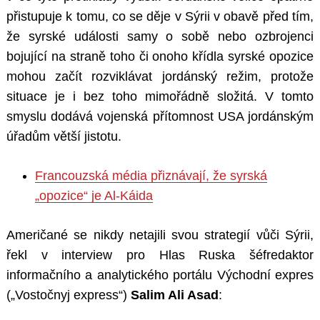
přistupuje k tomu, co se děje v Sýrii v obavě před tím,
že syrské události samy o sobě nebo ozbrojenci
bojující na straně toho či onoho křídla syrské opozice
mohou začít rozviklávat jordánský režim, protože
situace je i bez toho mimořádně složitá. V tomto
smyslu dodává vojenská přítomnost USA jordánským
úřadům větší jistotu.
Francouzská média přiznávají, že syrská
„opozice“ je Al-Káida
Američané se nikdy netajili svou strategií vůči Sýrii,
řekl v interview pro Hlas Ruska šéfredaktor
informačního a analytického portálu Východní expres
(„Vostočnyj express“)
Salim Ali Asad
: