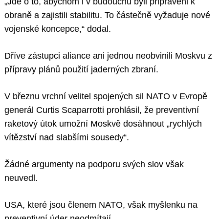
„Jde o to, abychom i v budoucnu byli připraveni k
obraně a zajistili stabilitu. To částečně vyžaduje nové
vojenské koncepce,“ dodal.
Dříve zástupci aliance ani jednou neobvinili Moskvu z
přípravy plánů použití jaderných zbraní.
V březnu vrchní velitel spojených sil NATO v Evropě
generál Curtis Scaparrotti prohlásil, že preventivní
raketový útok umožní Moskvě dosáhnout „rychlých
vítězství nad slabšími sousedy“.
Žádné argumenty na podporu svých slov však
neuvedl.
USA, které jsou členem NATO, však myšlenku na
preventivní úder neodmítají.