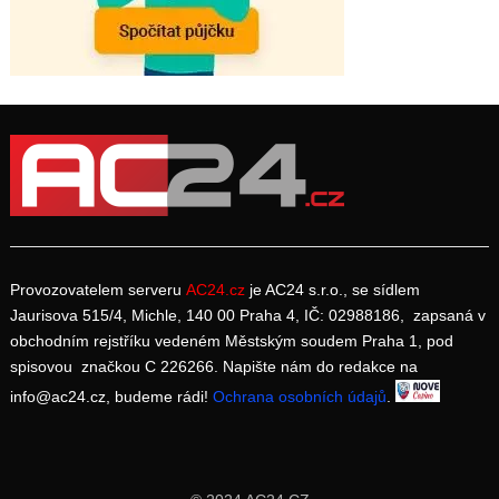
Provozovatelem serveru
AC24.cz
je AC24 s.r.o., se sídlem
Jaurisova 515/4, Michle, 140 00 Praha 4, IČ: 02988186, zapsaná v
obchodním rejstříku vedeném Městským soudem Praha 1, pod
spisovou značkou C 226266. Napište nám do redakce na
info@ac24.cz, budeme rádi!
Ochrana osobních údajů
.