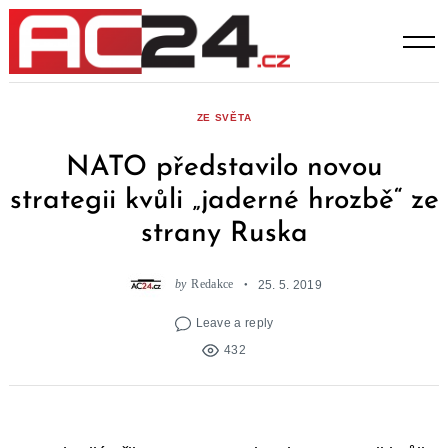
Skip
to
content
ZE SVĚTA
NATO představilo novou
strategii kvůli „jaderné hrozbě“ ze
strany Ruska
by
Redakce
25. 5. 2019
Leave a reply
432