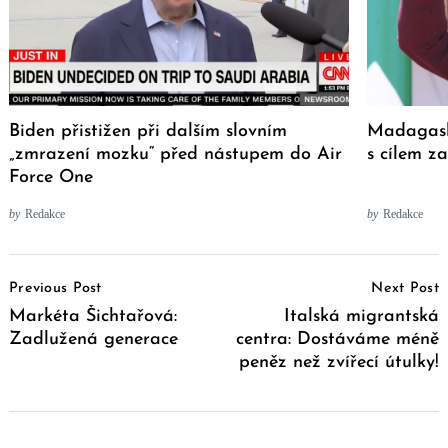
Biden přistižen při dalším slovním
Madagaska
„zmrazení mozku“ před nástupem do Air
s cílem z
Force One
by
Redakce
by
Redakce
Post
Previous Post
Next Post
Navigation
Markéta Šichtařová:
Italská migrantská
Zadlužená generace
centra: Dostáváme méně
peněz než zvířecí útulky!