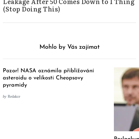
Leakage After 50 Comes Down to 1 Thing
(Stop Doing This)
Mohlo by Vás zajímat
Pozor! NASA oznámila přibližování
asteroidu o velikosti Cheopsovy
pyramidy
by
Redakce