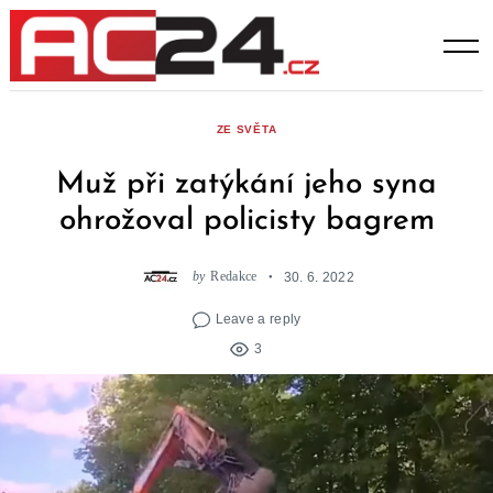
Skip
to
content
ZE SVĚTA
Muž při zatýkání jeho syna
ohrožoval policisty bagrem
by
Redakce
30. 6. 2022
Leave a reply
3