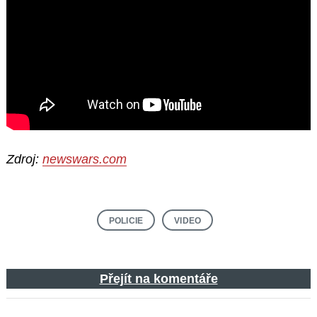
Zdroj:
newswars.com
POLICIE
VIDEO
Přejít na komentáře