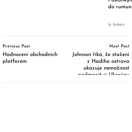
Poslanky
do rumun
by
Redakce
Post
Previous Post
Next Post
Navigation
Hodnocení obchodních
Johnson říká, že stažení
platforem
z Hadího ostrova
ukazuje nemožnost
podmanit si Ukrajinu