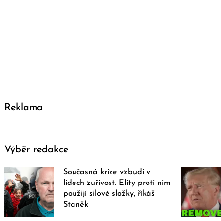
Reklama
Výběr redakce
Současná krize vzbudí v
lidech zuřivost. Elity proti nim
použijí silové složky, říkáš
Staněk