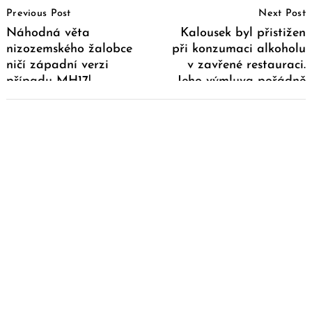
Previous Post
Next Post
Navigation
Náhodná věta
Kalousek byl přistižen
nizozemského žalobce
při konzumaci alkoholu
ničí západní verzi
v zavřené restauraci.
případu MH17!
Jeho výmluva pořádně
šokovala uživatele
internetu