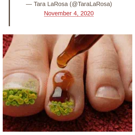
— Tara LaRosa (@TaraLaRosa)
November 4, 2020