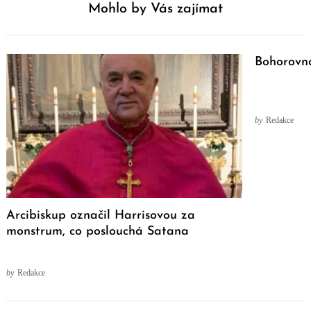
Mohlo by Vás zajímat
Bohorovno
by
Redakce
Arcibiskup označil Harrisovou za
monstrum, co poslouchá Satana
by
Redakce
Post