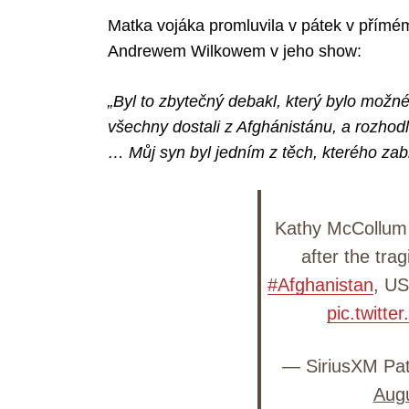
Matka vojáka promluvila v pátek v přím
Andrewem Wilkowem v jeho show:
„Byl to zbytečný debakl, který bylo možn
všechny dostali z Afghánistánu, a rozhodli
… Můj syn byl jedním z těch, kterého zabi
Kathy McCollum
after the trag
#Afghanistan
, US
pic.twitt
— SiriusXM Pat
Augu