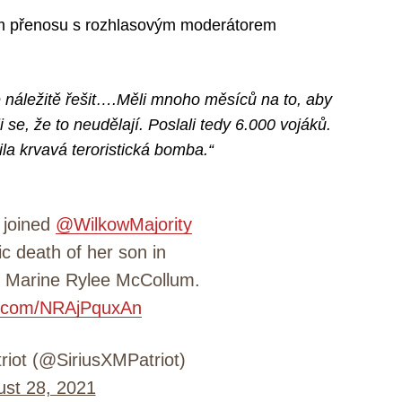
ém přenosu s rozhlasovým moderátorem
é náležitě řešit….Měli mnoho měsíců na to, aby
 se, že to neudělají. Poslali tedy 6.000 vojáků.
la krvavá teroristická bomba.“
 joined
@WilkowMajority
ic death of her son in
 Marine Rylee McCollum.
er.com/NRAjPquxAn
riot (@SiriusXMPatriot)
st 28, 2021