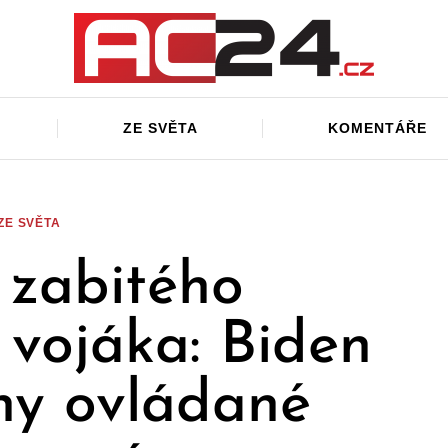
ZE SVĚTA
KOMENTÁŘE
ZE SVĚTA
zabitého
 vojáka: Biden
íny ovládané