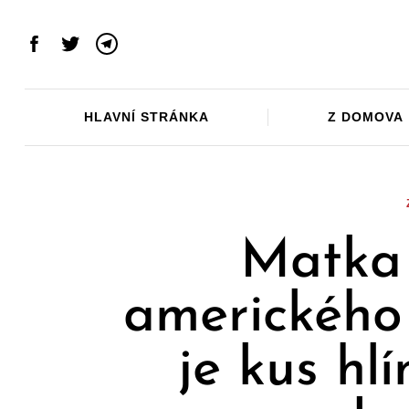
Skip
to
Facebook
Twitter
Telegram
content
HLAVNÍ STRÁNKA
Z DOMOVA
Matka 
amerického
je kus hl