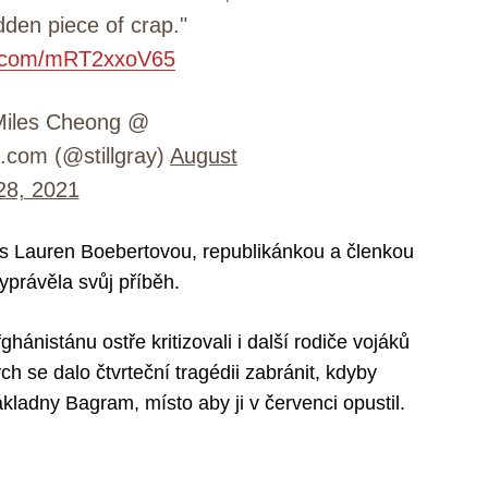
dden piece of crap."
er.com/mRT2xxoV65
Miles Cheong @
k.com (@stillgray)
August
28, 2021
á s Lauren Boebertovou, republikánkou a členkou
právěla svůj příběh.
ánistánu ostře kritizovali i další rodiče vojáků
 se dalo čtvrteční tragédii zabránit, kdyby
kladny Bagram, místo aby ji v červenci opustil.