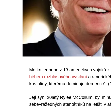
Matka jednoho z 13 amerických vojáků zab
během rozhlasového vysílání
a americkéh
kus hlíny, kterému dominuje demence“. (F
Její syn, 20letý Rylee McCollum, byl min
sebevražedných atentátníků na letišti v