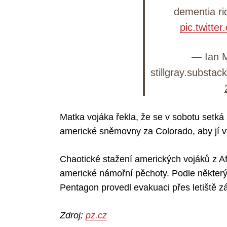
dementia ri
pic.twitt
— Ian 
stillgray.substac
Matka vojáka řekla, že se v sobotu setk
americké sněmovny za Colorado, aby jí vy
Chaotické stažení amerických vojáků z Afgh
americké námořní pěchoty. Podle některých
Pentagon provedl evakuaci přes letiště zá
Zdroj:
pz.cz