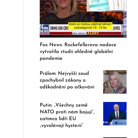
Fox News: Rockefellerova nadace
vytvořila studii ohledně globální
pandemie
Průlom: Nejvyšší soud
zpochybnil zákony o
odškodnění po očkování
Putin: „Všechny země
NATO proti nám bojují“,
zatímco lídři EU
„vyvolávají hysterii“