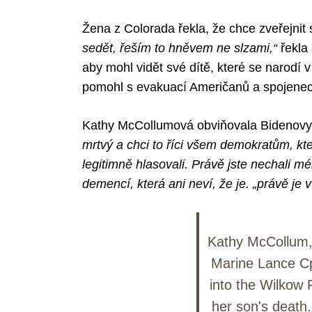
Žena z Colorada řekla, že chce zveřejnit 
sedět, řeším to hněvem ne slzami,“
řekla
aby mohl vidět své dítě, které se narodí v
Search
for:
pomohl s evakuací Američanů a spojene
Kathy McCollumová obviňovala Bidenovy 
mrtvý a chci to říci všem demokratům, kte
legitimně hlasovali. Právě jste nechali 
demencí, která ani neví, že je. „právě je 
Kathy McCollum, 
Marine Lance Cp
into the Wilkow 
her son's death.