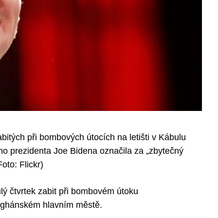
itých při bombových útocích na letišti v Kábulu
o prezidenta Joe Bidena označila za „zbytečný
oto: Flickr)
ulý čtvrtek zabit při bombovém útoku
 afghánském hlavním městě.