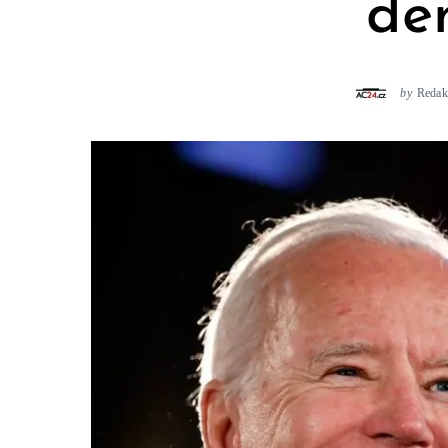
de
by
Redak