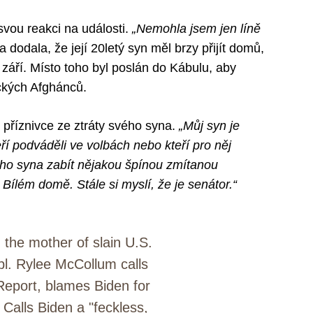
svou reakci na události.
„Nemohla jsem jen líně
 a dodala, že její 20letý syn měl brzy přijít domů,
 září. Místo toho byl poslán do Kábulu, aby
ckých Afghánců.
příznivce ze ztráty svého syna.
„Můj syn je
ří podváděli ve volbách nebo kteří pro něj
mého syna zabít nějakou špínou zmítanou
v Bílém domě. Stále si myslí, že je senátor.“
the mother of slain U.S.
l. Rylee McCollum calls
Report, blames Biden for
 Calls Biden a "feckless,