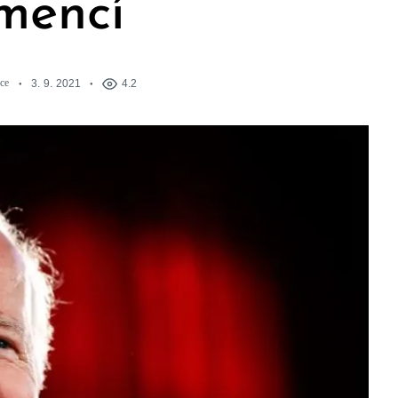
mencí
ce
3. 9. 2021
4.2