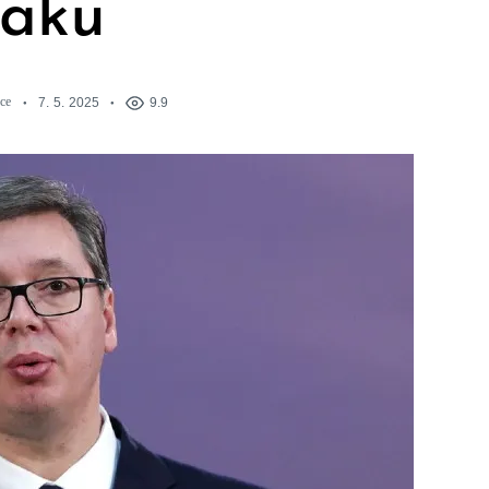
aku
ce
7. 5. 2025
9.9