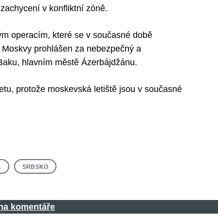
achycení v konfliktní zóně.
ým operacím, které se v současné době
do Moskvy prohlášen za nebezpečný a
 Baku, hlavním městě Ázerbájdžánu.
etu, protože moskevská letiště jsou v současné
A
SRBSKO
 na komentáře