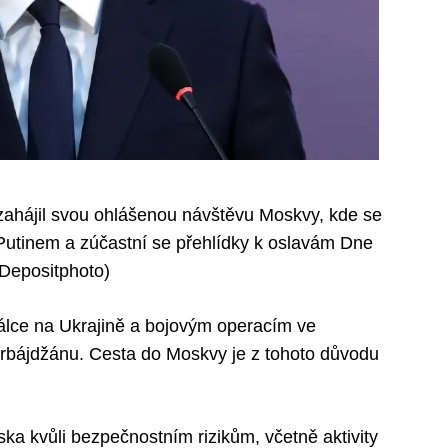
zahájil svou ohlášenou návštěvu Moskvy, kde se
Putinem a zúčastní se přehlídky k oslavám Dne
 Depositphoto)
 válce na Ukrajině a bojovým operacím ve
rbájdžánu. Cesta do Moskvy je z tohoto důvodu
ka kvůli bezpečnostním rizikům, včetně aktivity