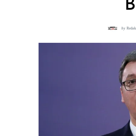
B
by
Redak