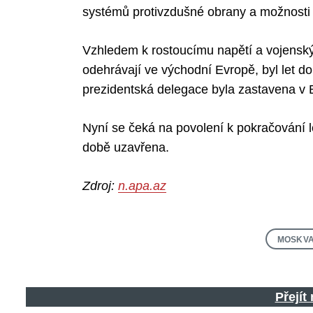
systémů protivzdušné obrany a možnosti z
Vzhledem k rostoucímu napětí a vojensk
odehrávají ve východní Evropě, byl let 
prezidentská delegace byla zastavena v
Nyní se čeká na povolení k pokračování l
době uzavřena.
Zdroj:
n.apa.az
MOSKV
Přejít