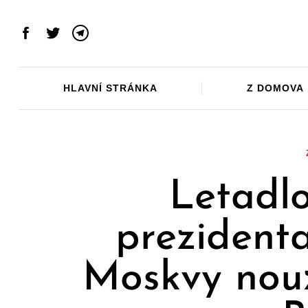
Skip
to
Facebook
Twitter
Telegram
content
HLAVNÍ STRÁNKA
Z DOMOVA
Letadl
prezident
Moskvy nouz