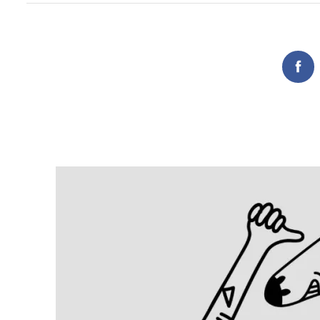
Search
Fac
for: