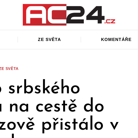
ZE SVĚTA
KOMENTÁŘE
ZE SVĚTA
o srbského
a na cestě do
ově přistálo v