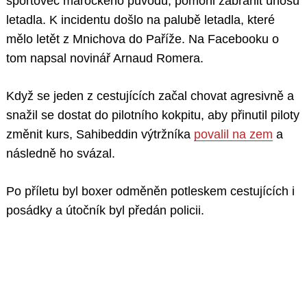
sportovec marockého původu, pomohl zabránit únosu
letadla. K incidentu došlo na palubě letadla, které
mělo letět z Mnichova do Paříže. Na Facebooku o
tom napsal novinář Arnaud Romera.
Když se jeden z cestujících začal chovat agresivně a
snažil se dostat do pilotního kokpitu, aby přinutil piloty
změnit kurs, Sahibeddin výtržníka
povalil na zem
a
následně ho svázal.
Po příletu byl boxer odměněn potleskem cestujících i
posádky a útočník byl předán policii.