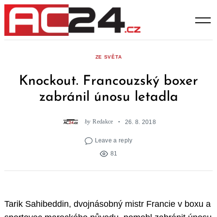
Skip
to
content
ZE SVĚTA
Knockout. Francouzský boxer
zabránil únosu letadla
by
Redakce
26. 8. 2018
Leave a reply
81
Tarik Sahibeddin, dvojnásobný mistr Francie v boxu a