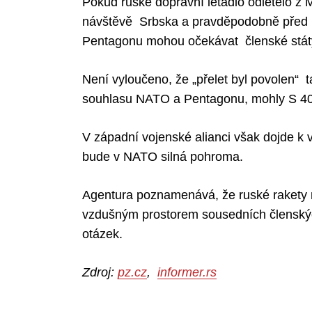
Pokud ruské dopravní letadlo odletělo z M
návštěvě Srbska a pravděpodobně před n
Pentagonu mohou očekávat členské stát
Není vyloučeno, že „přelet byl povolen“
souhlasu NATO a Pentagonu, mohly S 400
V západní vojenské alianci však dojde k
bude v NATO silná pohroma.
Agentura poznamenává, že ruské rakety m
vzdušným prostorem sousedních členskýc
otázek.
Zdroj:
pz.cz
,
informer.rs