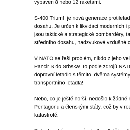
vybaven 8 nebo 12 raketami.
S-400 Triumf je nová generace protileta
dosahu. Je určen k likvidaci moderních i
jsou taktické a strategické bombardéry, tak
středního dosahu, nadzvukové vzdušné cíl
V NATO se řeší problém, nikdo z jeho ve
Pancir S do Srbska! To podle zdrojů NAT
dopravní letadlo s těmito dvěma systémy 
transportního letadla!
Nebo, co je ještě horší, nedošlo k žádné
Pentagonu a členskými státy, což by v reá
katastrofě.