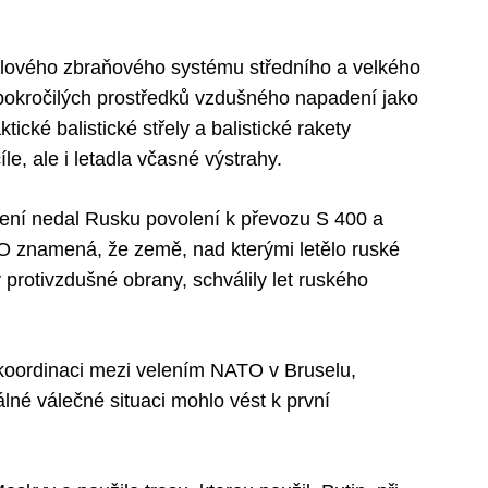
dlového zbraňového systému středního a velkého
 pokročilých prostředků vzdušného napadení jako
tické balistické střely a balistické rakety
e, ale i letadla včasné výstrahy.
lení nedal Rusku povolení k převozu S 400 a
O znamená, že země, nad kterými letělo ruské
protivzdušné obrany, schválily let ruského
 koordinaci mezi velením NATO v Bruselu,
lné válečné situaci mohlo vést k první