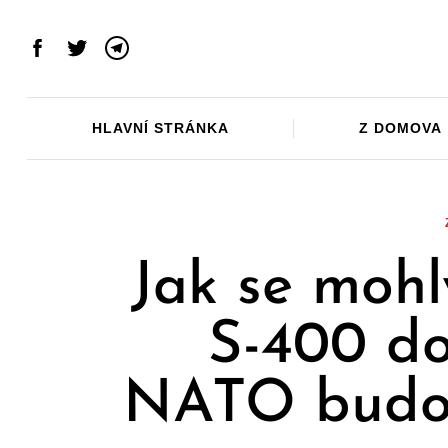
Skip
to
Facebook
Twitter
Telegram
content
HLAVNÍ STRÁNKA
Z DOMOVA
Jak se mohl
S-400 do
NATO budou