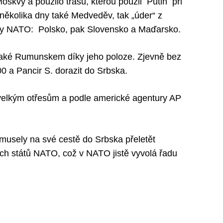
oskvy a použilo trasu, kterou použil Putin při
ěkolika dny také Medveděv, tak „úder“ z
y NATO: Polsko, pak Slovensko a Maďarsko.
 také Rumunskem díky jeho poloze. Zjevně bez
 a Pancir S. dorazit do Srbska.
 velkým otřesům a podle americké agentury AP
usely na své cestě do Srbska přeletět
h států NATO, což v NATO jistě vyvolá řadu