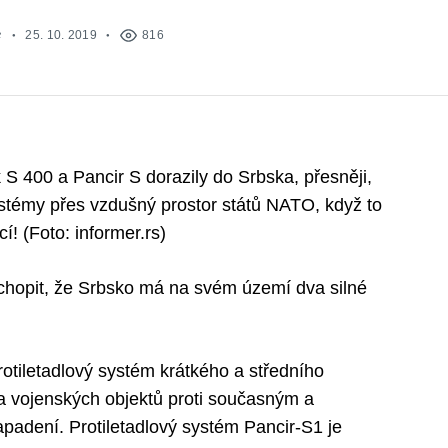
e
25. 10. 2019
816
 S 400 a Pancir S dorazily do Srbska, přesněji,
ystémy přes vzdušný prostor států NATO, když to
! (Foto: informer.rs)
hopit, že Srbsko má na svém území dva silné
otiletadlový systém krátkého a středního
 a vojenských objektů proti současným a
adení. Protiletadlový systém Pancir-S1 je