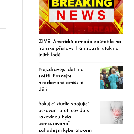
ŽIVĚ: Americká armáda zaútočila na
íránské přístavy. Írán spustil útok na
jejich lodě
Nejzdravější děti na
světě. Poznejte
neočkované amišské
děti
Šokující studie spojující
očkování proti covidu s
rakovinou byla
„cenzurována“
záhadným kyberútokem