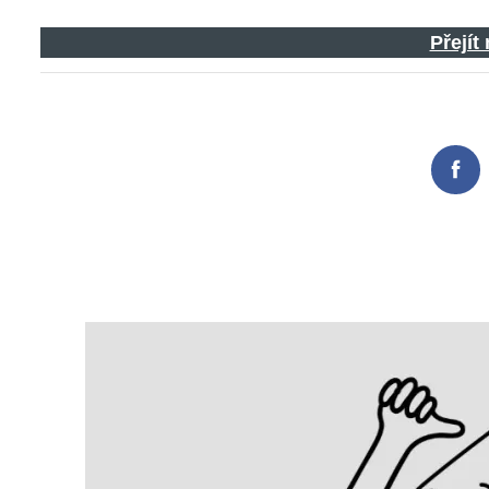
Přejít
Search
for:
Fac