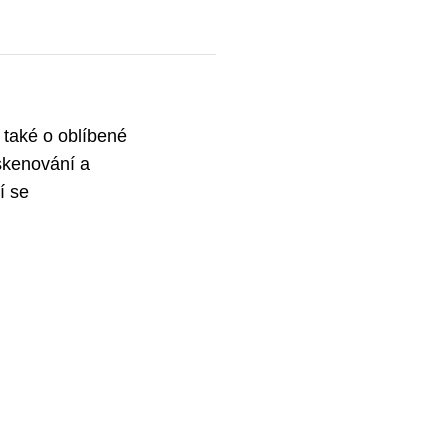
 také o oblíbené
askenování a
í se