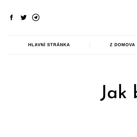
Skip
to
content
Facebook
Twitter
Telegram
HLAVNÍ STRÁNKA
Z DOMOVA
Jak 