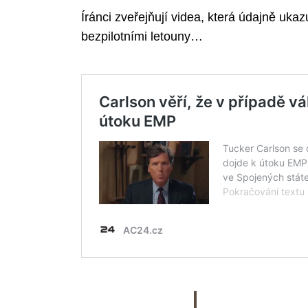
Íránci zveřejňují videa, která údajně uka
bezpilotními letouny…