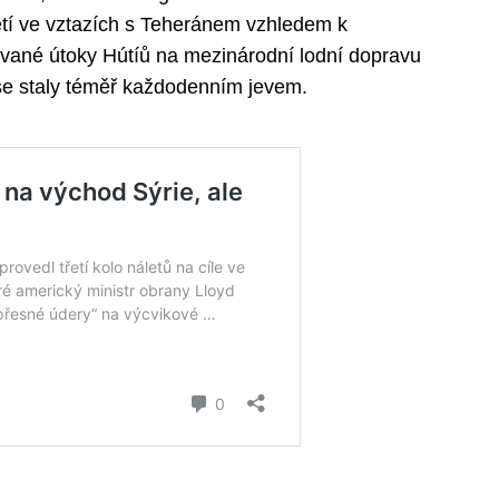
ětí ve vztazích s Teheránem vzhledem k
ované útoky Hútíů na mezinárodní lodní dopravu
i se staly téměř každodenním jevem.