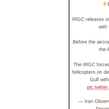
IRGC releases vi
with
Before the aircra
the 
The IRGC forced
helicopters on d
Gulf wit
pic.twitt
— Iran Obser
Decem