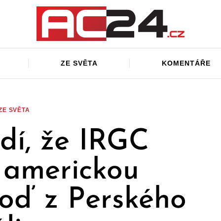
ZE SVĚTA
KOMENTÁŘE
ZE SVĚTA
rdí, že IRGC
 americkou
loď z Perského