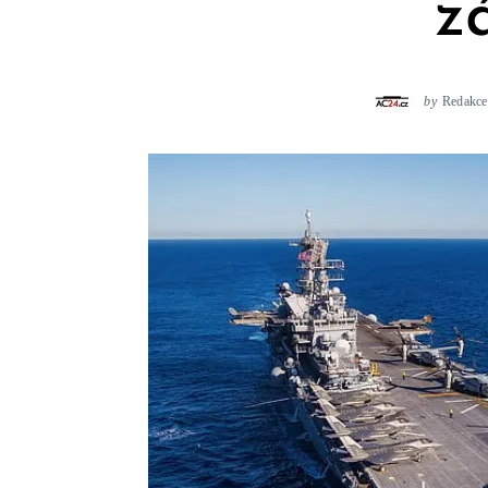
z
by
Redakce