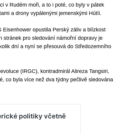
i v Rudém moři, a to i poté, co byly v pátek
tami a drony vypálenými jemenskými Hútíi.
 Eisenhower opustila Perský záliv a blízkost
h stránek pro sledování námořní dopravy je
ěkolik dní a nyní se přesouvá do Středozemního
evoluce (IRGC), kontradmirál Alireza Tangsiri,
oté, co byla více než dva týdny pečlivě sledována