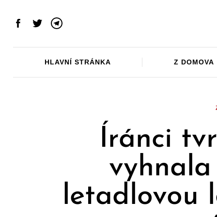
Skip
to
Facebook
Twitter
Telegram
content
HLAVNÍ STRÁNKA
Z DOMOVA
Íránci tv
vyhnala
letadlovou 