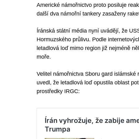
Americké námořnictvo proto posiluje reakc
další dva námořní tankery zasaženy rake
Search
Íránská státní média nyní uvádějí, že USS
for:
Hormuzského průlivu. Podle internetovýc
letadlová loď mimo region již nejméně n
moře.
Velitel námořnictva Sboru gard islámské r
uvedl, že letadlová loď opustila oblast p
prostředky IRGC: