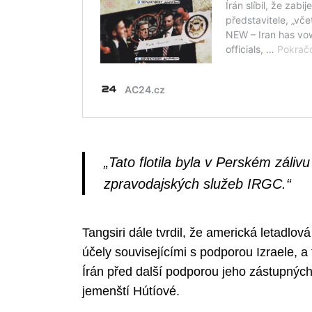
„Tato flotila byla v Perském záli
zpravodajských služeb IRGC.“
Tangsiri dále tvrdil, že americká letadlo
účely souvisejícími s podporou Izraele, a t
Írán před další podporou jeho zástupných
jemenští Hútíové.