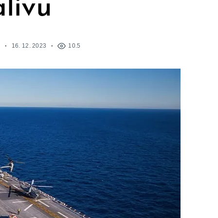
álivu
16. 12. 2023
10.5