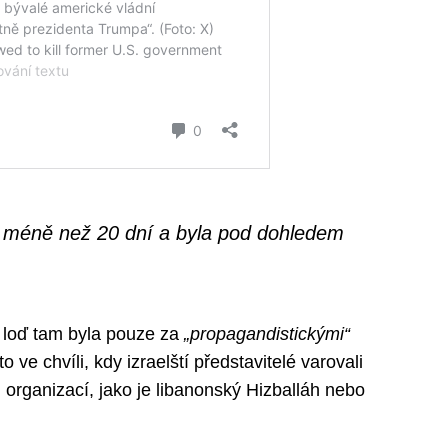
vu méně než 20 dní a byla pod dohledem
vá loď tam byla pouze za
„propagandistickými“
o ve chvíli, kdy izraelští představitelé varovali
 organizací, jako je libanonský Hizballáh nebo