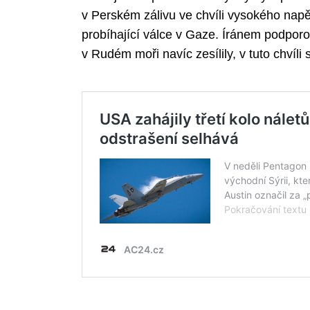
v Perském zálivu ve chvíli vysokého nap
probíhající válce v Gaze. Íránem podpor
v Rudém moři navíc zesílily, v tuto chvíl