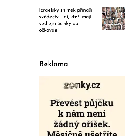
Izraelský snímek přináší
svědectví lidí, kteří mají
vedlejší účinky po
očkování
Reklama