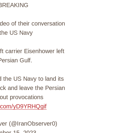
BREAKING
deo of their conversation
 the US Navy
ft carrier Eisenhower left
Persian Gulf.
 the US Navy to land its
eck and leave the Persian
hout provocations
er.com/yD9YRHQgif
ver (@IranObserver0)
ber 15, 2023