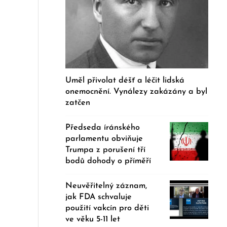
Uměl přivolat déšť a léčit lidská
onemocnění. Vynálezy zakázány a byl
zatčen
Předseda íránského
parlamentu obviňuje
Trumpa z porušení tří
bodů dohody o příměří
Neuvěřitelný záznam,
jak FDA schvaluje
použití vakcín pro děti
ve věku 5-11 let