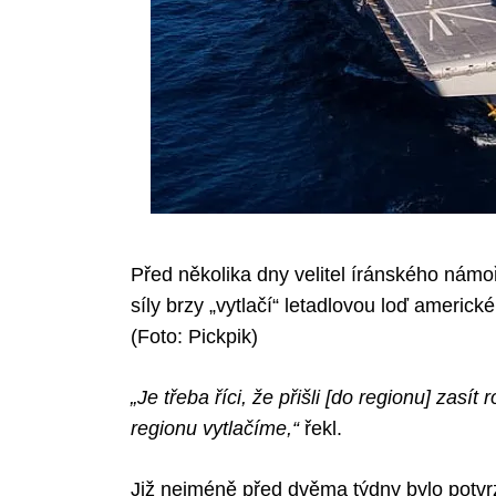
Před několika dny velitel íránského námoř
síly brzy „vytlačí“ letadlovou loď americ
(Foto: Pickpik)
„Je třeba říci, že přišli [do regionu] zasít
regionu vytlačíme,“
řekl.
Již nejméně před dvěma týdny bylo potv