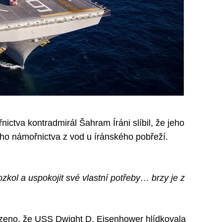
nictva kontradmirál Šahram Íráni slíbil, že jeho
kého námořnictva z vod u íránského pobřeží.
 rozkol a uspokojit své vlastní potřeby… brzy je z
rzeno, že USS Dwight D. Eisenhower hlídkovala