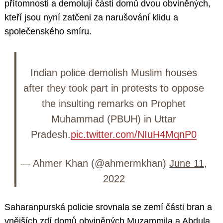
přítomnosti a demolují části domů dvou obviněných,
kteří jsou nyní zatčeni za narušování klidu a
společenského smíru.
Indian police demolish Muslim houses
after they took part in protests to oppose
the insulting remarks on Prophet
Muhammad (PBUH) in Uttar
Pradesh.
pic.twitter.com/NIuH4MqnP0
— Ahmer Khan (@ahmermkhan)
June 11,
2022
Saharanpurská policie srovnala se zemí části bran a
vnějších zdí domů obviněných Muzammila a Abdula