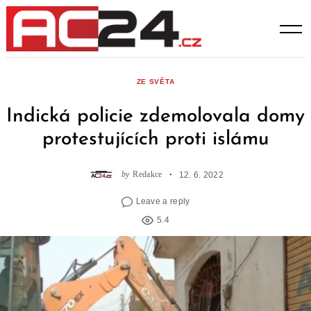
Skip
to
content
ZE SVĚTA
Indická policie zdemolovala domy
protestujících proti islámu
by
Redakce
12. 6. 2022
Leave a reply
5.4