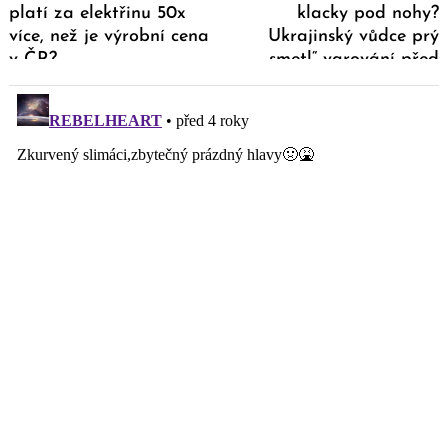
platí za elektřinu 50x
klacky pod nohy?
více, než je výrobní cena
Ukrajinský vůdce prý
v ČR?
„smetl“ varování před
invazí