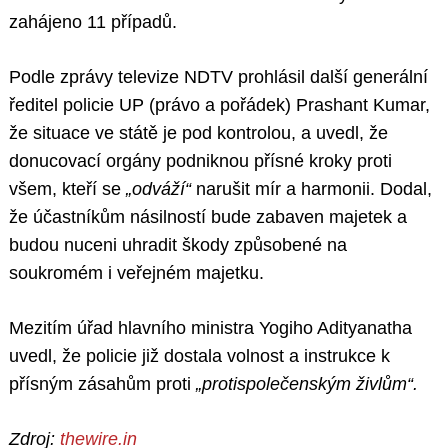
zahájeno 11 případů.
Podle zprávy televize NDTV prohlásil další generální
ředitel policie UP (právo a pořádek) Prashant Kumar,
že situace ve státě je pod kontrolou, a uvedl, že
donucovací orgány podniknou přísné kroky proti
všem, kteří se
„odváží“
narušit mír a harmonii. Dodal,
že účastníkům násilností bude zabaven majetek a
budou nuceni uhradit škody způsobené na
soukromém i veřejném majetku.
Mezitím úřad hlavního ministra Yogiho Adityanatha
uvedl, že policie již dostala volnost a instrukce k
přísným zásahům proti
„protispolečenským živlům“.
Zdroj:
thewire.in