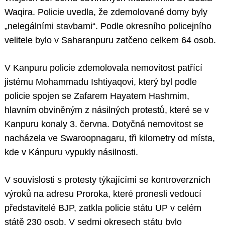
Waqira. Policie uvedla, že zdemolované domy byly
„nelegálními stavbami“. Podle okresního policejního
velitele bylo v Saharanpuru zatčeno celkem 64 osob.
V Kanpuru policie zdemolovala nemovitost patřící
jistému Mohammadu Ishtiyaqovi, který byl podle
policie spojen se Zafarem Hayatem Hashmim,
hlavním obviněným z násilných protestů, které se v
Kanpuru konaly 3. června. Dotyčná nemovitost se
nacházela ve Swaroopnagaru, tři kilometry od místa,
kde v Kánpuru vypukly násilnosti.
V souvislosti s protesty týkajícími se kontroverzních
výroků na adresu Proroka, které pronesli vedoucí
představitelé BJP, zatkla policie státu UP v celém
státě 230 osob. V sedmi okresech státu bylo