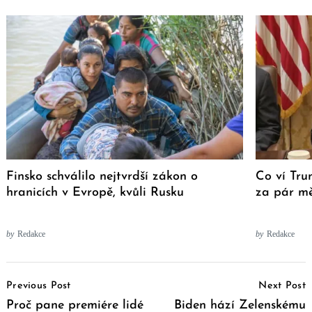
Finsko schválilo nejtvrdší zákon o
Co ví Tru
hranicích v Evropě, kvůli Rusku
za pár mě
by
Redakce
by
Redakce
Post
Previous Post
Next Post
Navigation
Proč pane premiére lidé
Biden hází Zelenskému