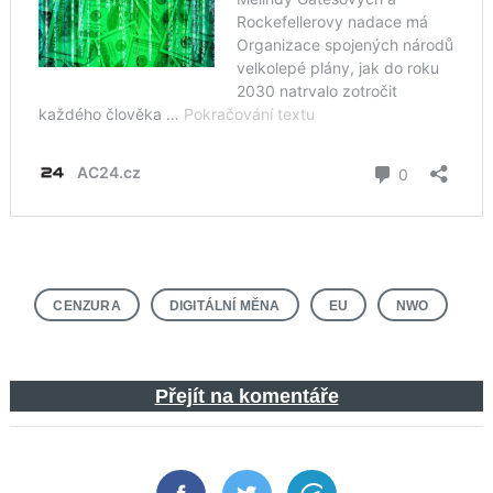
CENZURA
DIGITÁLNÍ MĚNA
EU
NWO
Přejít na komentáře