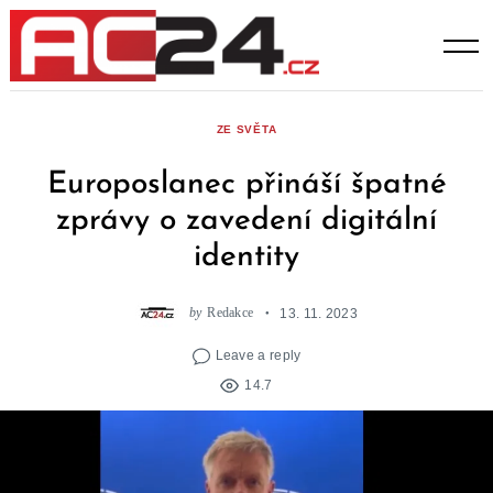
Skip
to
content
ZE SVĚTA
Europoslanec přináší špatné
zprávy o zavedení digitální
identity
by
Redakce
13. 11. 2023
Leave a reply
14.7