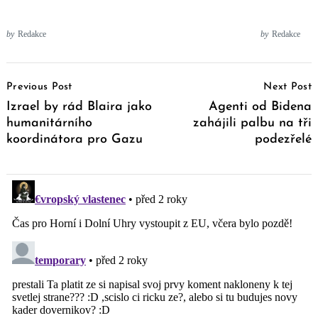
by
Redakce
by
Redakce
Post
Previous Post
Next Post
Navigation
Izrael by rád Blaira jako
Agenti od Bidena
humanitárního
zahájili palbu na tři
koordinátora pro Gazu
podezřelé