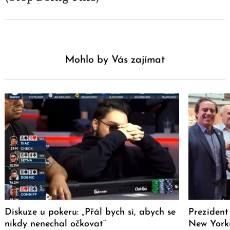
Mohlo by Vás zajímat
Diskuze u pokeru: „Přál bych si, abych se
Prezident 
nikdy nenechal očkovat“
New Yorku