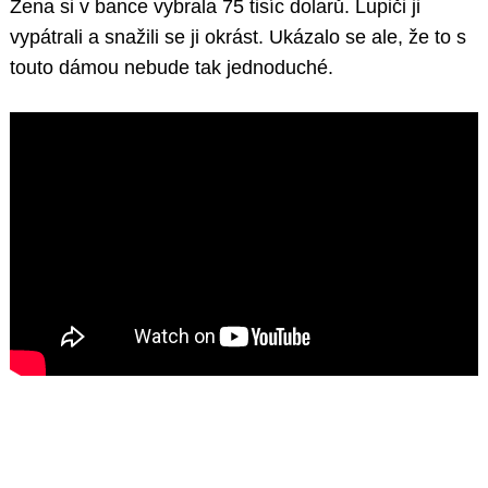
Žena si v bance vybrala 75 tisíc dolarů. Lupiči ji
vypátrali a snažili se ji okrást. Ukázalo se ale, že to s
touto dámou nebude tak jednoduché.