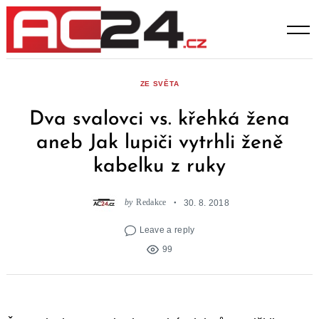
Skip
to
content
ZE SVĚTA
Dva svalovci vs. křehká žena
aneb Jak lupiči vytrhli ženě
kabelku z ruky
by
Redakce
30. 8. 2018
Leave a reply
99