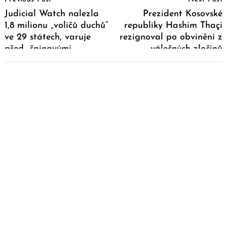
Navigation
Judicial Watch nalezla
Prezident Kosovské
1,8 milionu „voličů duchů“
republiky Hashim Thaçi
ve 29 státech, varuje
rezignoval po obvinění z
před „špinavými
válečných zločinů
volbami“