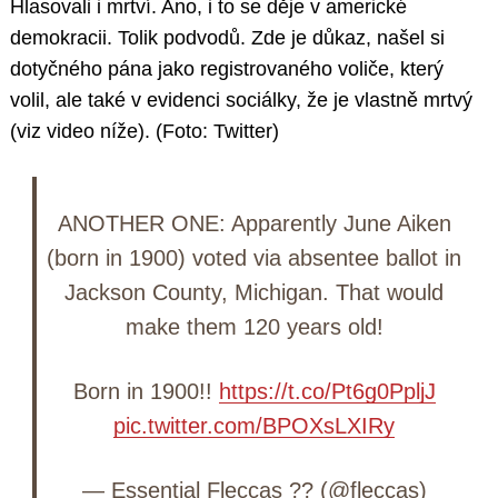
Hlasovali i mrtví. Ano, i to se děje v americké
demokracii. Tolik podvodů. Zde je důkaz, našel si
dotyčného pána jako registrovaného voliče, který
volil, ale také v evidenci sociálky, že je vlastně mrtvý
(viz video níže). (Foto: Twitter)
ANOTHER ONE: Apparently June Aiken
(born in 1900) voted via absentee ballot in
Jackson County, Michigan. That would
make them 120 years old!
Born in 1900!!
https://t.co/Pt6g0PpljJ
pic.twitter.com/BPOXsLXIRy
— Essential Fleccas ?? (@fleccas)