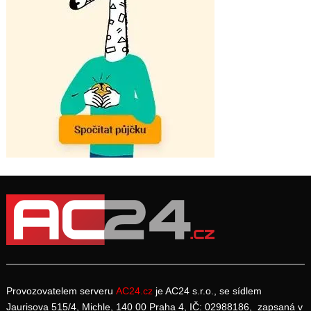
Provozovatelem serveru
AC24.cz
je AC24 s.r.o., se sídlem
Jaurisova 515/4, Michle, 140 00 Praha 4, IČ: 02988186, zapsaná v