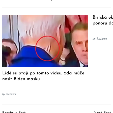
Britská e
ponoru do
by
Redakce
Lidé se ptají po tomto videu, zda může
nosit Biden masku
by
Redakce
Post
Previous Post
Next Post