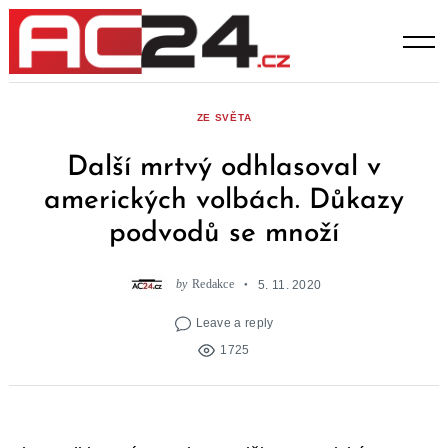
Skip
to
content
ZE SVĚTA
Další mrtvý odhlasoval v
amerických volbách. Důkazy
podvodů se množí
by
Redakce
5. 11. 2020
Leave a reply
1725