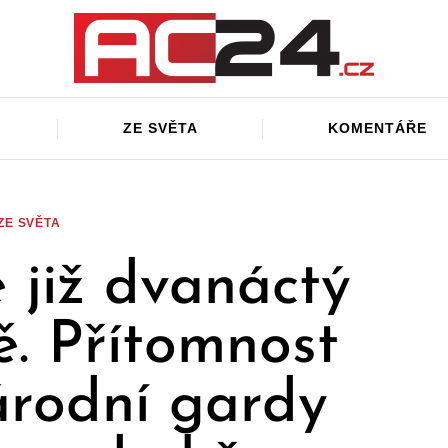
ZE SVĚTA
KOMENTÁŘE
ZE SVĚTA
e již dvanáctý
ě. Přítomnost
rodní gardy