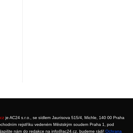
cz
je AC24 s.r.o., se sídlem Jaurisova 515/4, Michle, 140 00 Praha
bchodním rejstříku vedeném Městským soudem Praha 1, pod
apište nám do redakce na info@ac24.cz, budeme rádi!
Ochrana