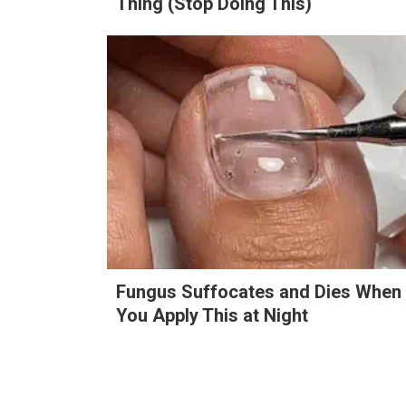
Thing (Stop Doing This)
Search
for:
Fungus Suffocates and Dies When
You Apply This at Night