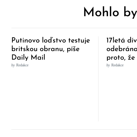
Mohlo by
Putinovo loďstvo testuje
17letá dí
britskou obranu, píše
odebrána
Daily Mail
proto, že
podstoup
by
Redakce
by
Redakce
chemoter