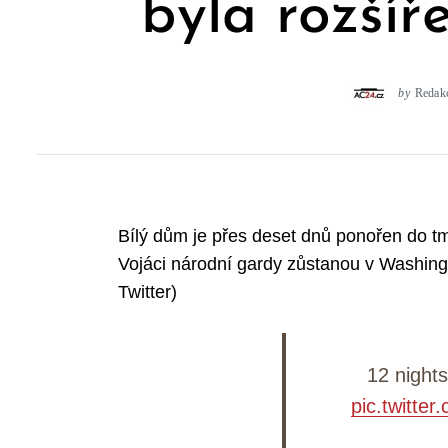
byla rozší
by
Redak
Bílý dům je přes deset dnů ponořen do tmy
Vojáci národní gardy zůstanou v Washing
Twitter)
12 nights
pic.twitt