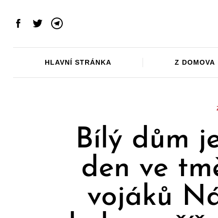
Skip
to
Facebook
Twitter
Telegram
content
HLAVNÍ STRÁNKA
Z DOMOVA
Bílý dům j
den ve tm
vojáků Ná