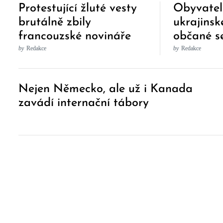
Protestující žluté vesty
Obyvatel
brutálně zbily
ukrajins
francouzské novináře
občané se
za zaujaté a nesprávné
obrněnéh
by
Redakce
by
Redakce
informace
Post
Nejen Německo, ale už i Kanada
Navigation
zavádí internační tábory