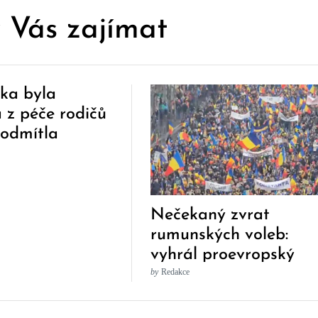
 Vás zajímat
vka byla
 z péče rodičů
 odmítla
it
apii
Nečekaný zvrat
rumunských voleb:
vyhrál proevropský
kandidát
by
Redakce