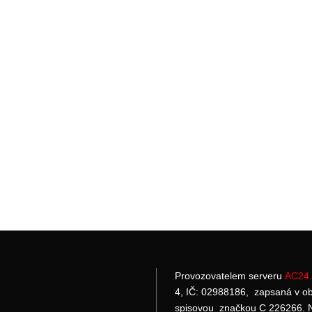
Provozovatelem serveru
AC24.
4, IČ: 02988186, zapsaná v o
spisovou značkou C 226266. N