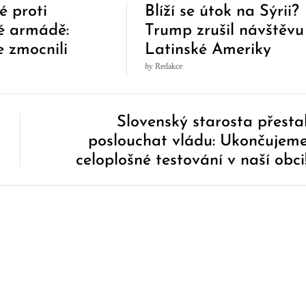
é proti
Blíží se útok na Sýrii?
ké armádě:
Trump zrušil návštěvu
 zmocnili
Latinské Ameriky
o vozu
by
Redakce
Slovenský starosta přesta
poslouchat vládu: Ukončujem
celoplošné testování v naší obci