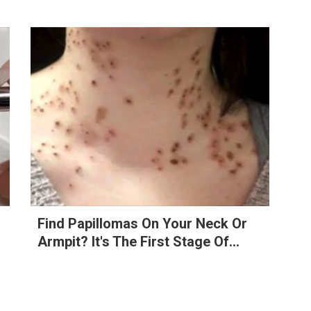
Find Papillomas On Your Neck Or
Armpit? It's The First Stage Of...