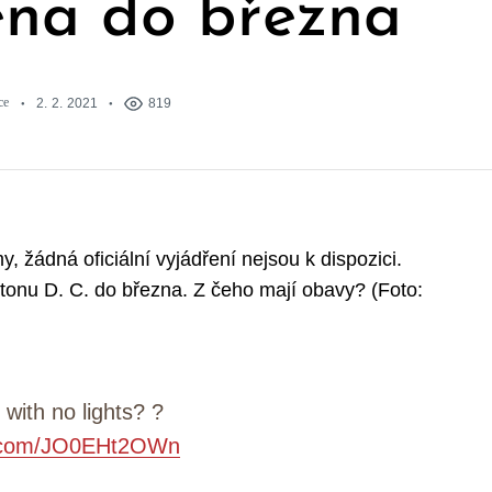
řena do března
ce
2. 2. 2021
819
, žádná oficiální vyjádření nejsou k dispozici.
tonu D. C. do března. Z čeho mají obavy? (Foto:
 with no lights? ?
er.com/JO0EHt2OWn