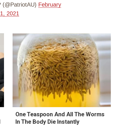
? (@PatriotAU)
February
1, 2021
r
One Teaspoon And All The Worms
1
In The Body Die Instantly