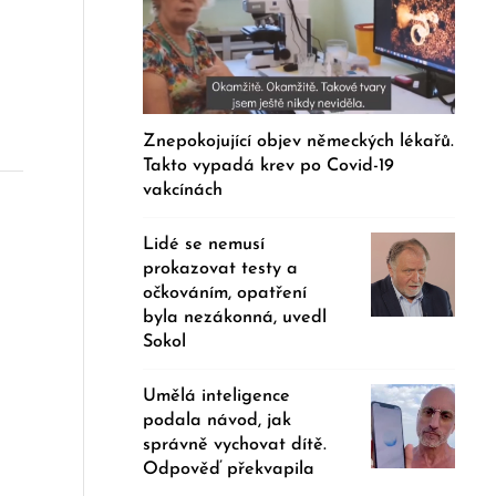
Znepokojující objev německých lékařů.
Takto vypadá krev po Covid-19
vakcínách
Lidé se nemusí
prokazovat testy a
očkováním, opatření
byla nezákonná, uvedl
Sokol
Umělá inteligence
podala návod, jak
správně vychovat dítě.
Odpověď překvapila