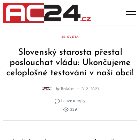
Skip
to
content
ZE SVĚTA
Slovenský starosta přestal
poslouchat vládu: Ukončujeme
celoplošné testování v naší obci!
by
Redakce
3. 2. 2021
Leave a reply
339