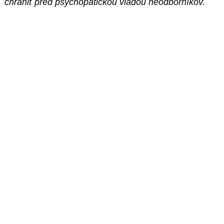
chrániť pred psychopatickou vládou neodborníkov.