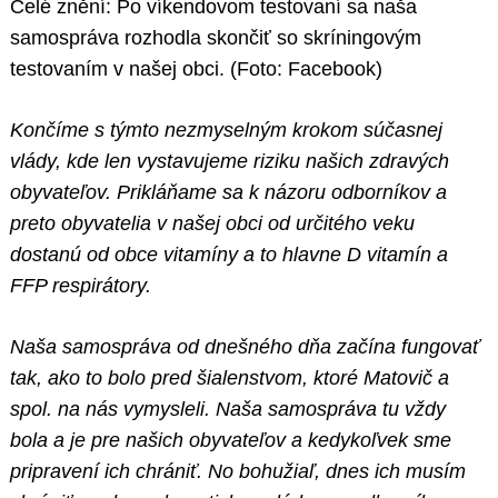
Celé znění: Po víkendovom testovaní sa naša
samospráva rozhodla skončiť so skríningovým
testovaním v našej obci. (Foto: Facebook)
Končíme s týmto nezmyselným krokom súčasnej
vlády, kde len vystavujeme riziku našich zdravých
obyvateľov. Prikláňame sa k názoru odborníkov a
preto obyvatelia v našej obci od určitého veku
dostanú od obce vitamíny a to hlavne D vitamín a
FFP respirátory.
Naša samospráva od dnešného dňa začína fungovať
tak, ako to bolo pred šialenstvom, ktoré Matovič a
spol. na nás vymysleli. Naša samospráva tu vždy
bola a je pre našich obyvateľov a kedykoľvek sme
pripravení ich chrániť. No bohužiaľ, dnes ich musím