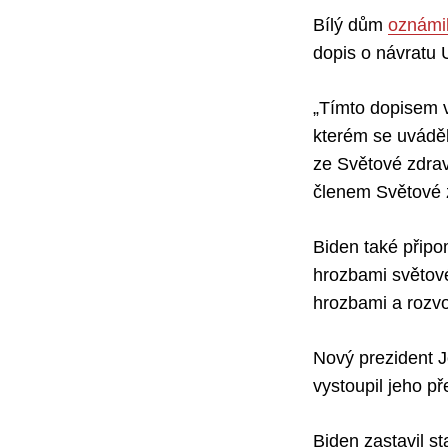
Bílý dům
oznámi
dopis o návratu 
„Tímto dopisem v
kterém se uvádě
ze Světové zdrav
členem Světové z
Biden také připo
hrozbami světové
hrozbami a rozvoj
Nový prezident J
vystoupil jeho p
Biden zastavil s