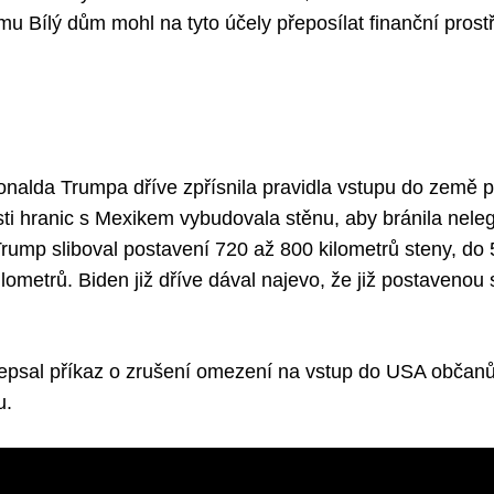
ému Bílý dům mohl na tyto účely přeposílat finanční prost
i
onalda Trumpa dříve zpřísnila pravidla vstupu do země p
sti hranic s Mexikem vybudovala stěnu, aby bránila nele
ump sliboval postavení 720 až 800 kilometrů steny, do 5
lometrů. Biden již dříve dával najevo, že již postavenou
epsal příkaz o zrušení omezení na vstup do USA občan
u.