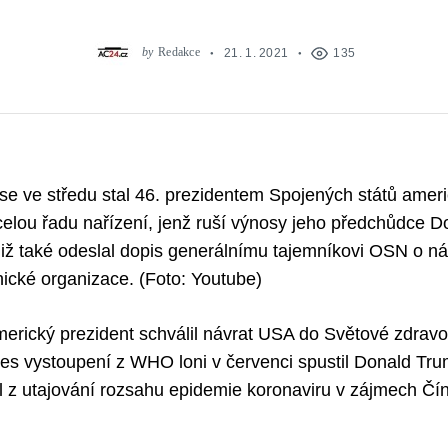
by
Redakce
21. 1. 2021
135
 se ve středu stal 46. prezidentem Spojených států ameri
elou řadu nařízení, jenž ruší výnosy jeho předchůdce 
již také odeslal dopis generálnímu tajemníkovi OSN o n
ické organizace. (Foto: Youtube)
rický prezident schválil návrat USA do Světové zdravo
es vystoupení z WHO loni v červenci spustil Donald Tru
il z utajování rozsahu epidemie koronaviru v zájmech Čín