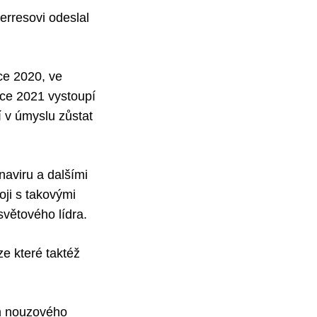
erresovi odeslal
ce 2020, ve
ce 2021 vystoupí
 v úmyslu zůstat
naviru a dalšími
ji s takovými
světového lídra.
e které taktéž
im nouzového