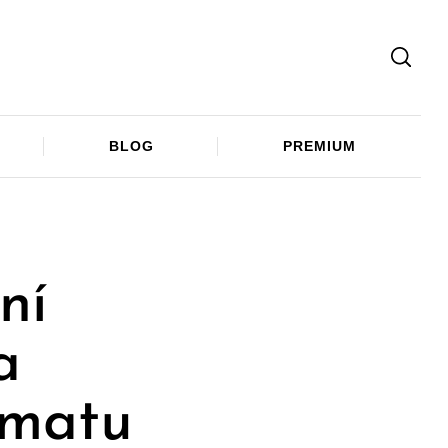
Facebook
Twitter
Telegram
BLOG
PREMIUM
ní
a
imatu