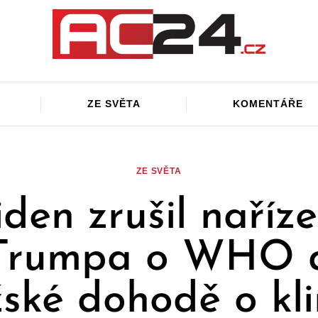
ZE SVĚTA
KOMENTÁŘE
ZE SVĚTA
iden zrušil naříze
Trumpa o WHO 
žské dohodě o kl