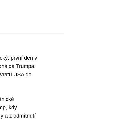
cký, první den v
Donalda Trumpa.
ávratu USA do
tnické
mp, kdy
y a z odmítnutí