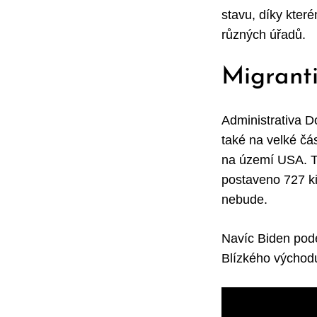
stavu, díky kter
různých úřadů.
Migrant
Administrativa D
také na velké čá
na území USA. Tr
postaveno 727 ki
nebude.
Navíc Biden pod
Blízkého východ