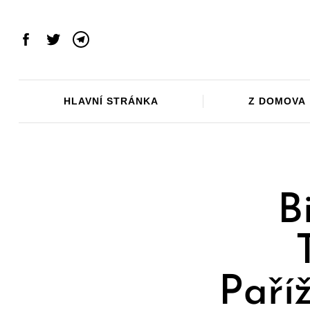
Skip
to
content
Facebook
Twitter
Telegram
HLAVNÍ STRÁNKA
Z DOMOVA
B
Paří