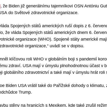
l
, že Biden již generálnímu tajemníkovi OSN Antóniu Gut
USA do Světové zdravotnické organizace.
láda Spojených států amerických ruší dopis z 6. červen
lo, že vláda Spojených států amerických dnem 6. červen
otnické organizace (WHO). Spojené státy americké mají
dravotnické organizace,“ uvádí se v dopisu.
mněl klíčovou roli WHO v globálním boji s pandemií koro
mu zdraví. USA mají v úmyslu plnohodnotnou účast v bo
i globálního zdravotnictví a také mají v úmyslu hrát roli 
oe Biden USA vrátil také do Pařížské dohody o klimatu, z
ředchůdce Trump.
tavbu stěny na hranicích s Mexikem, kde také zrušil rež