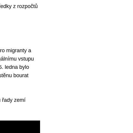
ředky z rozpočtů
ro migranty a
gálnímu vstupu
. ledna bylo
 stěnu bourat
ů řady zemí