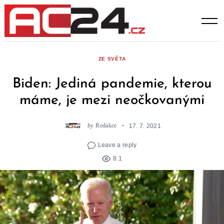
Skip
to
content
ZE SVĚTA
Biden: Jediná pandemie, kterou
máme, je mezi neočkovanými
by
Redakce
17. 7. 2021
Leave a reply
8.1