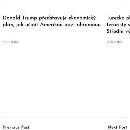
Donald Trump představuje ekonomický
Turecko o
plán, jak učinit Amerikou opět ohromnou
teroristy
Střední v
by
Redakce
by
Redakce
Post
Previous Post
Next Post
Navigation