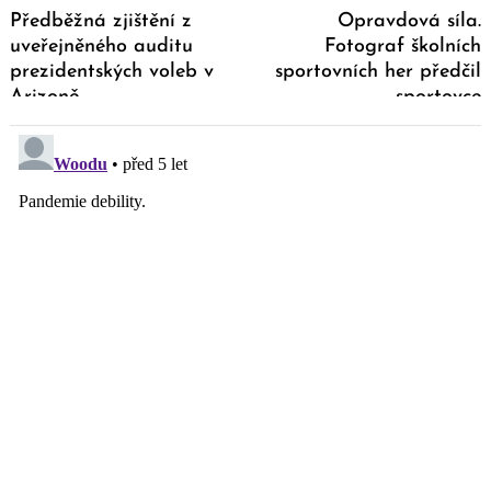
Předběžná zjištění z
Opravdová síla.
uveřejněného auditu
Fotograf školních
prezidentských voleb v
sportovních her předčil
Arizoně
sportovce