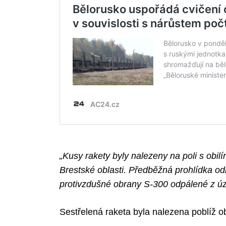
Search
for:
„Kusy rakety byly nalezeny na poli s obi
Brestské oblasti. Předběžná prohlídka odh
protivzdušné obrany S-300 odpálené z úz
Sestřelená raketa byla nalezena poblíž o