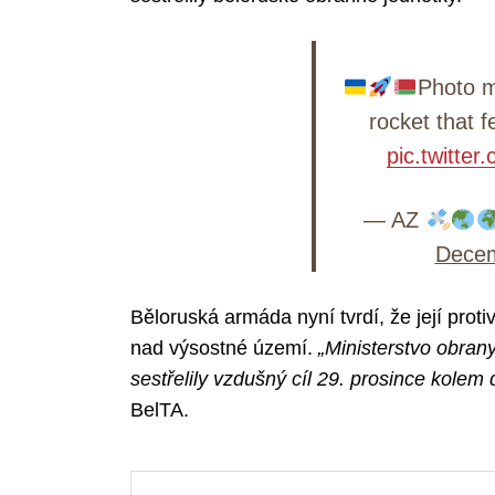
Photo m
rocket that f
pic.twitt
— AZ
Decem
Běloruská armáda nyní tvrdí, že její prot
nad výsostné území.
„Ministerstvo obran
sestřelily vzdušný cíl 29. prosince kole
BelTA.