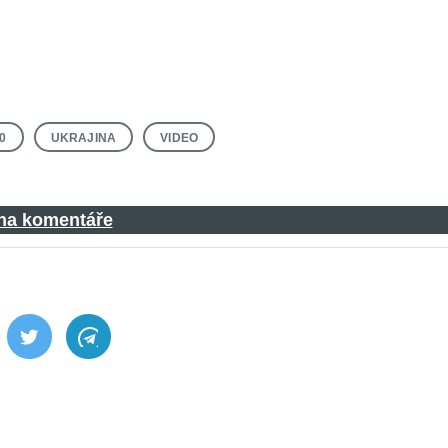
0
UKRAJINA
VIDEO
 na komentáře
ebook
Twitter
Telegram