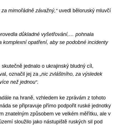
nt za mimořádně závažný,“
uvedl běloruský mluvčí
 provedla důkladné vyšetřování,… pohnala
a komplexní opatření, aby se podobné incidenty
 skutečně jednalo o ukrajinský bludný cíl,
al, označil jej za
„nic zvláštního, za výsledek
 více než jednou“.
adále na hraně, vzhledem ke zprávám z tohoto
máda se připravuje přímo podpořit ruské jednotky
ým znatelným způsobem ve velkém měřítku, ale v
zemí sloužilo jako nástupiště ruských sil pod