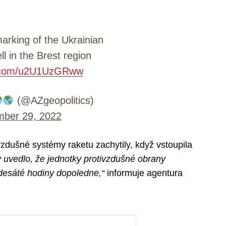
arking of the Ukrainian
ell in the Brest region
er.com/u2U1UzGRww
(@AZgeopolitics)
ber 29, 2022
ivzdušné systémy raketu zachytily, když vstoupila
y uvedlo, že jednotky protivzdušné obrany
m desáté hodiny dopoledne,“
informuje agentura