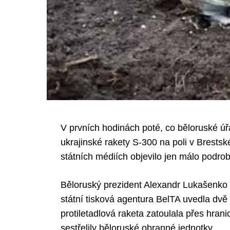
V prvních hodinách poté, co běloruské úřa
ukrajinské rakety S-300 na poli v Brestsk
státních médiích objevilo jen málo podrob
Běloruský prezident Alexandr Lukašenko 
státní tisková agentura BelTA uvedla dvě
protiletadlová raketa zatoulala přes hrani
sestřelily běloruské obranné jednotky.