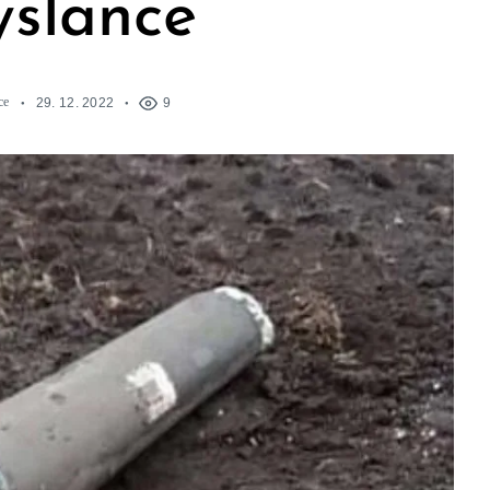
yslance
ce
29. 12. 2022
9