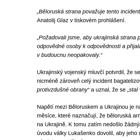
„Běloruská strana považuje tento incide
Anatolij Glaz v tiskovém prohlášení.
„Požadovali jsme, aby ukrajinská strana
odpovědné osoby k odpovědnosti a přijal
v budoucnu neopakovaly.“
Ukrajinský vojenský mluvčí potvrdil, že se
nicméně zároveň celý incident bagatelizov
protivzdušné obrany“
a uznal, že se
„stal
Napětí mezi Běloruskem a Ukrajinou je n
měsíce, které naznačují, že běloruská ar
na Ukrajině. K tomu zatím nedošlo žádn
úvodu války Lukašenko dovolil, aby jeho ú