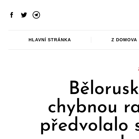
Skip
to
Facebook
Twitter
Telegram
content
HLAVNÍ STRÁNKA
Z DOMOVA
Bělorusk
chybnou ra
předvolalo 