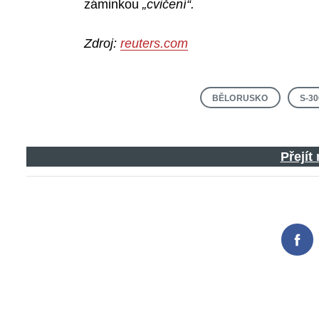
záminkou
„cvičení“.
Zdroj:
reuters.com
BĚLORUSKO
S-30
Přejít
Fac