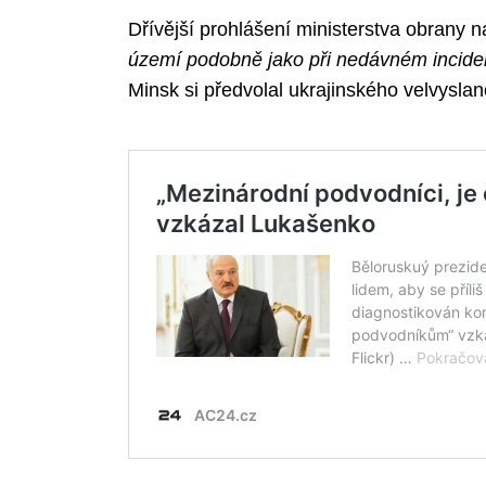
Dřívější prohlášení ministerstva obrany 
území podobně jako při nedávném incide
Minsk si předvolal ukrajinského velvyslan