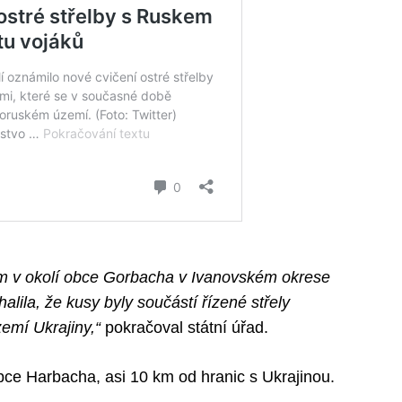
lím v okolí obce Gorbacha v Ivanovském okrese
alila, že kusy byly součástí řízené střely
emí Ukrajiny,“
pokračoval státní úřad.
bce Harbacha, asi 10 km od hranic s Ukrajinou.