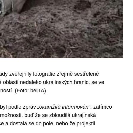
dy zveřejnily fotografie zřejmě sestřelené
é oblasti nedaleko ukrajinských hranic, se ve
ností. (Foto: beITA)
byl podle zpráv
„okamžitě informován“
, zatímco
 možnosti, buď že se zbloudilá ukrajinská
ce a dostala se do pole, nebo že projektil