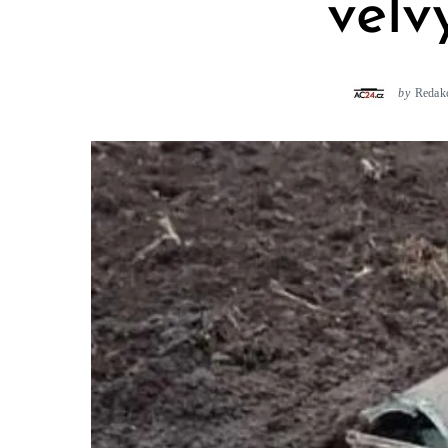
velv
by
Redak