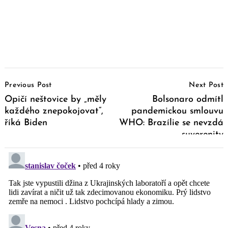
Post
Previous Post
Next Post
Navigation
Opičí neštovice by „měly
Bolsonaro odmítl
každého znepokojovat“,
pandemickou smlouvu
říká Biden
WHO: Brazílie se nevzdá
suverenity