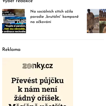
Výběr redakce
Na sociálních sítích ožila
parodie „brutální“ kampaně
na očkování
Reklama