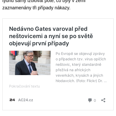
týdnů samy izolovat poté, co byly v zemi
zaznamenány tři případy nákazy.