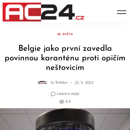
Skip
to
content
ZE SVĚTA
Belgie jako první zavedla
povinnou karanténu proti opičím
neštovicím
by
Redakce
22. 5. 2022
Leave a reply
9.6