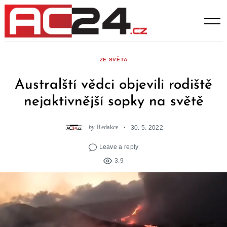
Skip
to
content
ZE SVĚTA
Australští vědci objevili rodiště
nejaktivnější sopky na světě
by
Redakce
30. 5. 2022
Leave a reply
3.9