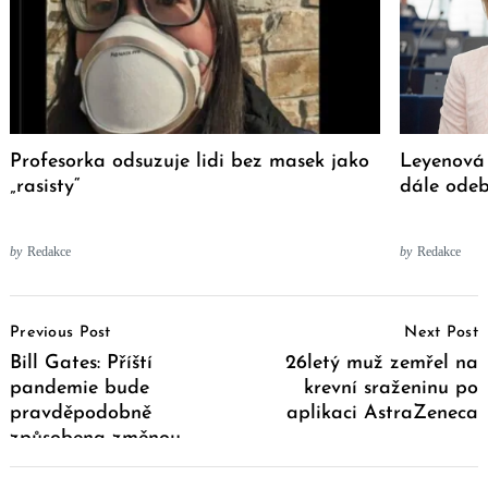
Profesorka odsuzuje lidi bez masek jako
Leyenová 
„rasisty“
dále odebí
by
Redakce
by
Redakce
Post
Previous Post
Next Post
Navigation
Bill Gates: Příští
26letý muž zemřel na
pandemie bude
krevní sraženinu po
pravděpodobně
aplikaci AstraZeneca
způsobena změnou
klimatu