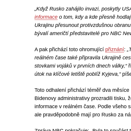
„Když Rusko zahájilo invazi, poskytly U
informace
o tom, kdy a kde přesně hodlaj
Ukrajinu přesunout protivzdušnou obranu 
bývalí američtí představitelé pro NBC Ne
A pak přichází toto ohromující
přiznání
:
„
reálném čase také připravila Ukrajině ces
stovkami vojáků v prvních dnech války,“
ř
útok na klíčové letiště poblíž Kyjeva,“
píš
Toto odhalení přichází téměř dva měsíce 
Bidenovy administrativy prozradili tisku, 
informace v reálném čase. Podle všeho se 
ale pravděpodobně mají pro Rusko za násl
Zpráva NBC pokračuje: „Byla to součást t