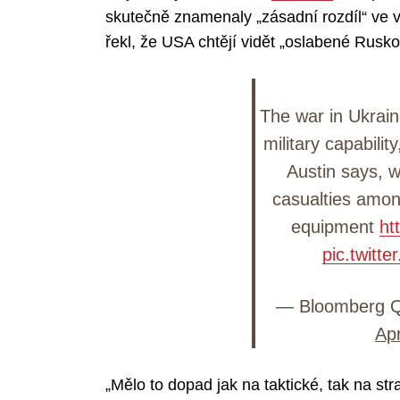
skutečně znamenaly „zásadní rozdíl“ ve vá
řekl, že USA chtějí vidět „oslabené Rusko
The war in Ukrai
military capabili
Austin says, wi
casualties amon
equipment
ht
pic.twitt
— Bloomberg Q
Apr
„Mělo to dopad jak na taktické, tak na stra