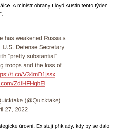
lce. A ministr obrany Lloyd Austin tento týden
“.
ne has weakened Russia's
ty, U.S. Defense Secretary
th "pretty substantial"
g troops and the loss of
tps://t.co/V34mD1jssx
er.com/ZdIHFHgbEl
uicktake (@Quicktake)
il 27, 2022
tegické úrovni. Existují příklady, kdy by se dalo