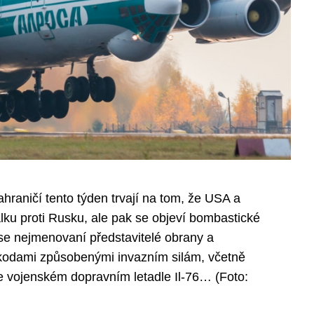
hraničí tento týden trvají na tom, že USA a
u proti Rusku, ale pak se objeví bombastické
 se nejmenovaní představitelé obrany a
škodami způsobenými invazním silám, včetně
 ve vojenském dopravním letadle Il-76… (Foto: