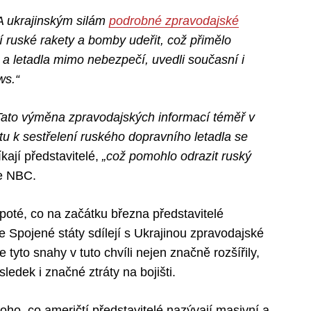
SA ukrajinským silám
podrobné zpravodajské
í ruské rakety a bomby udeřit, což přimělo
a letadla mimo nebezpečí, uvedli současní i
ws.“
Tato výměna zpravodajských informací téměř v
tu k sestřelení ruského dopravního letadla se
íkají představitelé,
„což pomohlo odrazit ruský
e NBC.
poté, co na začátku března představitelé
že Spojené státy sdílejí s Ukrajinou zpravodajské
tyto snahy v tuto chvíli nejen značně rozšířily,
edek i značné ztráty na bojišti.
oho, co američtí představitelé nazývají masivní a