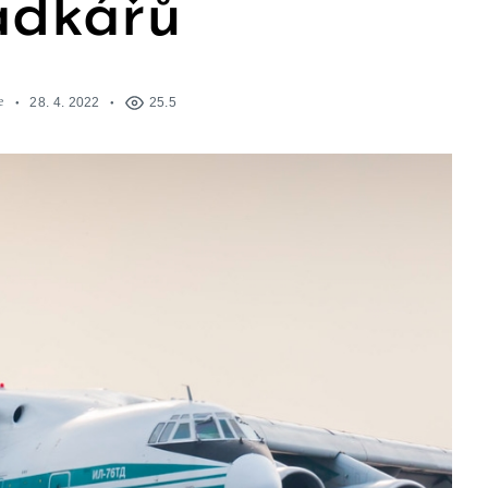
adkářů
e
28. 4. 2022
25.5