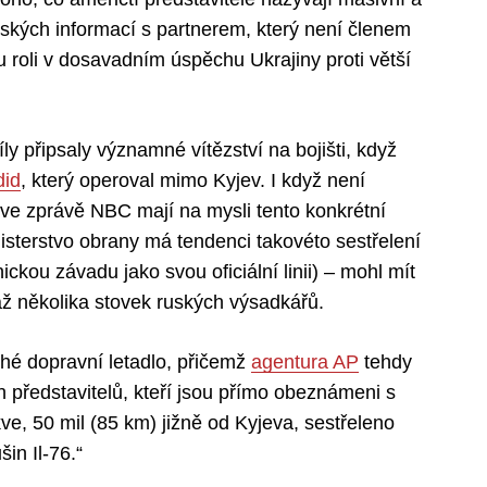
ských informací s partnerem, který není členem
 roli v dosavadním úspěchu Ukrajiny proti větší
íly připsaly významné vítězství na bojišti, když
did
, který operoval mimo Kyjev. I když není
í ve zprávě NBC mají na mysli tento konkrétní
nisterstvo obrany má tendenci takovéto sestřelení
kou závadu jako svou oficiální linii) – mohl mít
ž několika stovek ruských výsadkářů.
hé dopravní letadlo, přičemž
agentura AP
tehdy
 představitelů, kteří jsou přímo obeznámeni s
ve, 50 mil (85 km) jižně od Kyjeva, sestřeleno
in Il-76.“