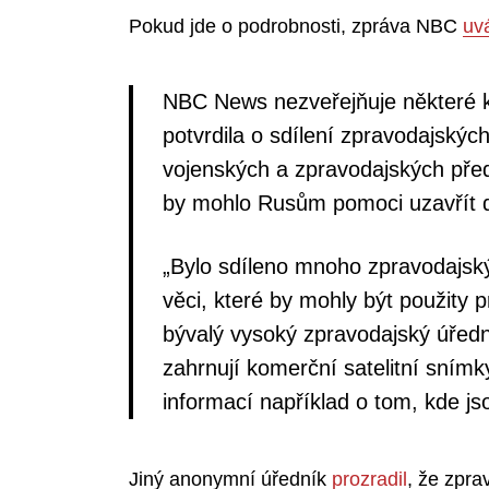
Pokud jde o podrobnosti, zpráva NBC
uv
NBC News nezveřejňuje některé ko
potvrdila o sdílení zpravodajskýc
vojenských a zpravodajských předs
by mohlo Rusům pomoci uzavřít dů
„Bylo sdíleno mnoho zpravodajský
věci, které by mohly být použity p
bývalý vysoký zpravodajský úřed
zahrnují komerční satelitní sním
informací například o tom, kde jso
Jiný anonymní úředník
prozradil
, že zpr