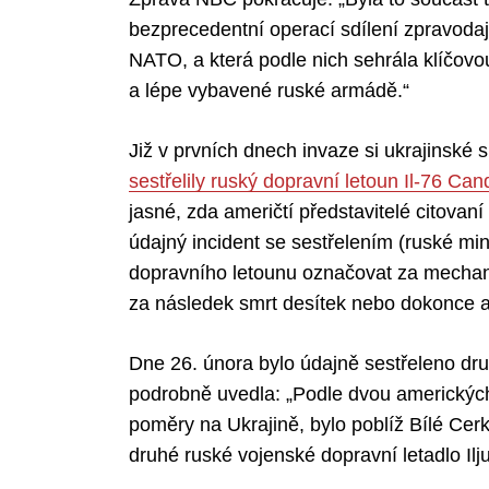
bezprecedentní operací sdílení zpravodaj
NATO, a která podle nich sehrála klíčovou
a lépe vybavené ruské armádě.“
Search
for:
Již v prvních dnech invaze si ukrajinské s
sestřelily ruský dopravní letoun Il-76 Can
jasné, zda američtí představitelé citovan
údajný incident se sestřelením (ruské mi
dopravního letounu označovat za mechanic
za následek smrt desítek nebo dokonce a
Dne 26. února bylo údajně sestřeleno dru
podrobně uvedla: „Podle dvou amerických
poměry na Ukrajině, bylo poblíž Bílé Cerk
druhé ruské vojenské dopravní letadlo Iljuš