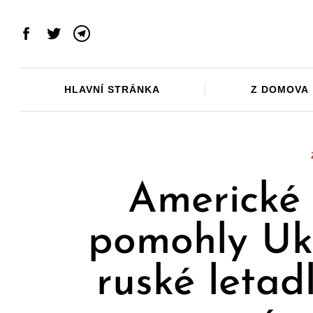
Skip
to
Facebook
Twitter
Telegram
content
HLAVNÍ STRÁNKA
Z DOMOVA
Americké 
pomohly Ukr
ruské letad