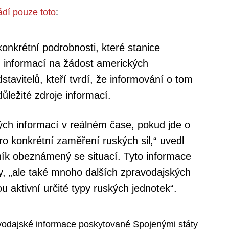
ádí pouze toto
:
nkrétní podrobnosti, které stanice
h informací na žádost amerických
tavitelů, kteří tvrdí, že informování o tom
ležité zdroje informací.
ch informací v reálném čase, pokud jde o
ro konkrétní zaměření ruských sil,“ uvedl
ník obeznámený se situací. Tyto informace
ky, „ale také mnoho dalších zpravodajských
u aktivní určité typy ruských jednotek“.
avodajské informace poskytované Spojenými státy