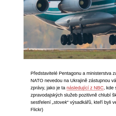
Představitelé Pentagonu a ministerstva za
NATO nevedou na Ukrajině zástupnou válk
zprávy, jako je ta
následující z NBC
, kde
zpravodajských služeb pozitivně chlubí 
sestřelení
„stovek
“ výsadkářů, kteří byli
Flickr)