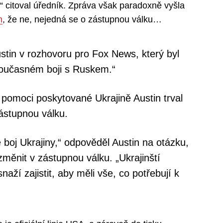
v,“ citoval úředník. Zpráva však paradoxně vyšla
m
, že ne, nejedná se o zástupnou válku…
stin v rozhovoru pro Fox News, který byl
 současném boji s Ruskem.“
pomoci poskytované Ukrajině Austin trval
ástupnou válku.
 boj Ukrajiny,“ odpověděl Austin na otázku,
změnit v zástupnou válku. „Ukrajinští
naží zajistit, aby měli vše, co potřebují k