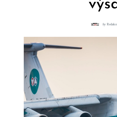
výs
by
Redakc