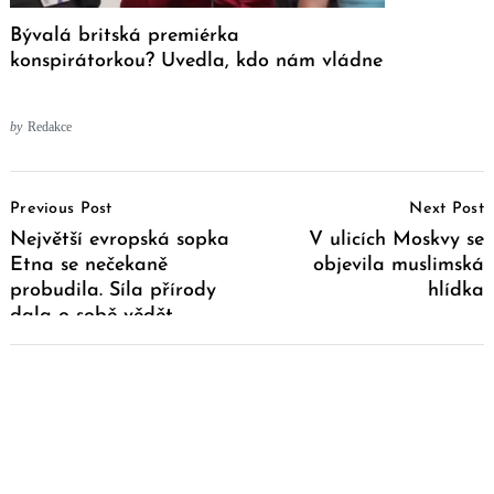
Bývalá britská premiérka
konspirátorkou? Uvedla, kdo nám vládne
by
Redakce
Post
Previous Post
Next Post
Navigation
Největší evropská sopka
V ulicích Moskvy se
Etna se nečekaně
objevila muslimská
probudila. Síla přírody
hlídka
dala o sobě vědět