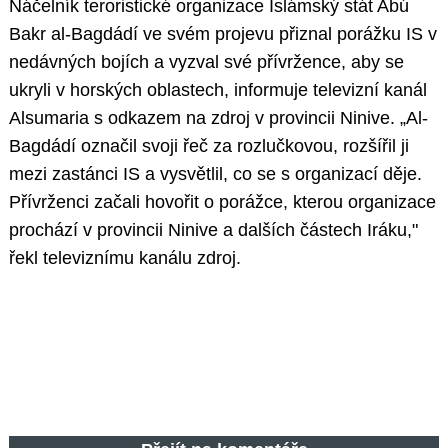
Náčelník teroristické organizace Islámský stát Abú
Bakr al-Bagdádí ve svém projevu přiznal porážku IS v
nedávných bojích a vyzval své přívržence, aby se
ukryli v horských oblastech, informuje televizní kanál
Alsumaria s odkazem na zdroj v provincii Ninive. „Al-
Bagdádí označil svoji řeč za rozlučkovou, rozšířil ji
mezi zastánci IS a vysvětlil, co se s organizací děje.
Přívrženci začali hovořit o porážce, kterou organizace
prochází v provincii Ninive a dalších částech Iráku,"
řekl televiznímu kanálu zdroj.