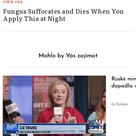
Fungus Suffocates and Dies When You
Apply This at Night
Mohlo by Vás zajímat
Ruské min
dopadla v
by
Redakce