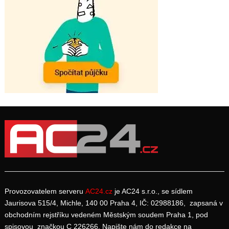
Provozovatelem serveru
AC24.cz
je AC24 s.r.o., se sídlem
Jaurisova 515/4, Michle, 140 00 Praha 4, IČ: 02988186, zapsaná v
obchodním rejstříku vedeném Městským soudem Praha 1, pod
spisovou značkou C 226266. Napište nám do redakce na