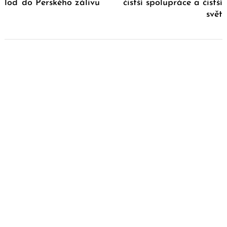
loď do Perského zálivu
čistší spolupráce a čistší
svět