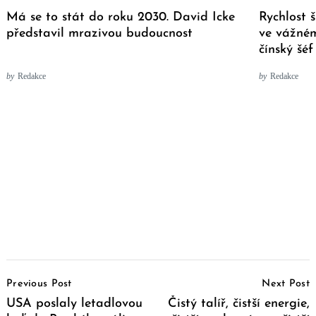
Má se to stát do roku 2030. David Icke
Rychlost š
představil mrazivou budoucnost
ve vážném
čínský šé
by
Redakce
by
Redakce
Post
Previous Post
Next Post
Navigation
USA poslaly letadlovou
Čistý talíř, čistší energie,