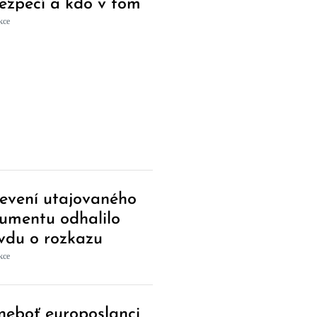
ezpečí a kdo v tom
prsty?
kce
evení utajovaného
umentu odhalilo
vdu o rozkazu
kelové otevřít
kce
nice
 neboť europoslanci