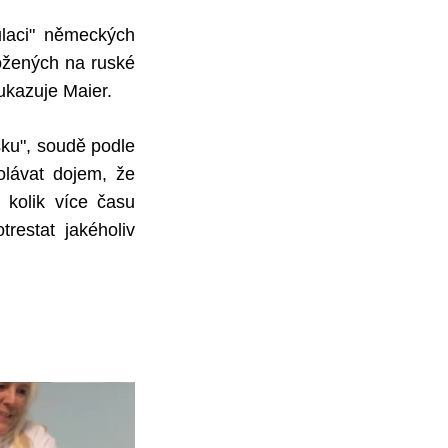
ulaci" německých
ožených na ruské
oukazuje Maier.
sku", soudě podle
olávat dojem, že
 kolik více času
restat jakéholiv