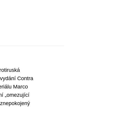
otiruská
 vydání Contra
eriálu Marco
ní „omezující
e znepokojený