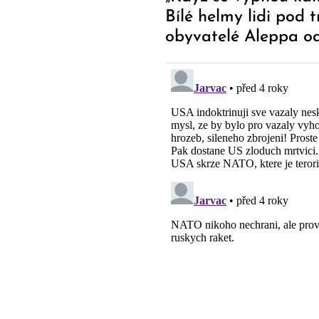
Navigation
Bílé helmy lidi pod 
obyvatelé Aleppa od
Západem podporova
helmách