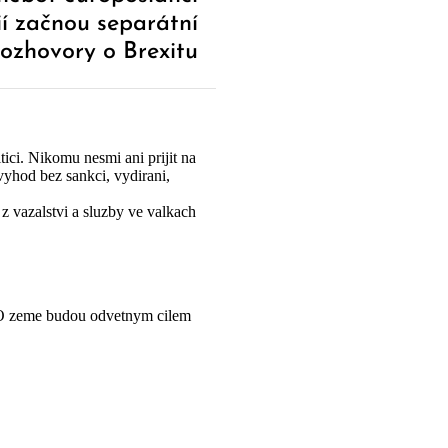
nií začnou separátní
rozhovory o Brexitu