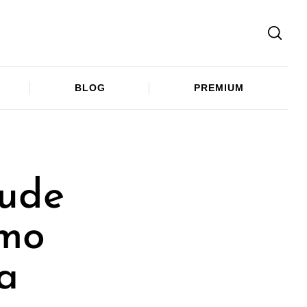
Facebook
Twitter
Telegram
BLOG
PREMIUM
bude
imo
a