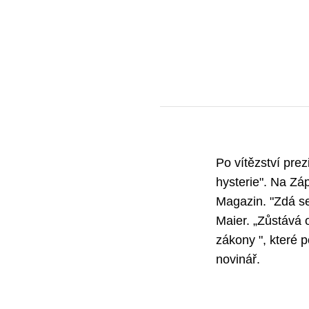
Po vítězství pre
hysterie". Na Zá
Magazin. "Zdá se
Maier. „Zůstává 
zákony ", které p
novinář.