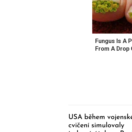
Fungus Is A P
From A Drop O
USA během vojensk
cvičení simulovaly