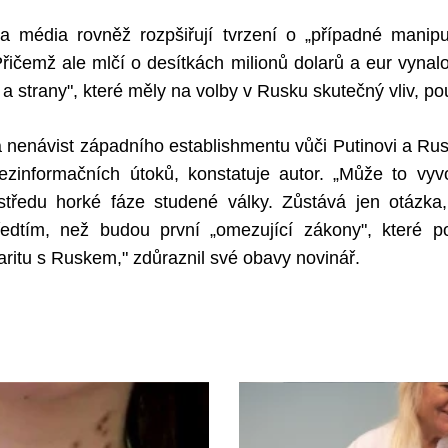
i a média rovněž rozpšiřují tvrzení o „případné manip
řičemž ale mlčí o desítkách milionů dolarů a eur vynal
y a strany", které měly na volby v Rusku skutečný vliv, p
ná nenávist západního establishmentu vůči Putinovi a Ru
zinformačních útoků, konstatuje autor. „Může to vyv
tředu horké fáze studené války. Zůstává jen otázka,
edtím, než budou první „omezující zákony", které pot
daritu s Ruskem," zdůraznil své obavy novinář.