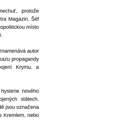
nechuť, protože
ntra Magazin. Šéf
opolitickou místo
ě.
oznamenává autor
zákazu propagandy
pojení Krymu, a
 hysterie nového
jených státech.
adě jsou označena
 s Kremlem, nebo