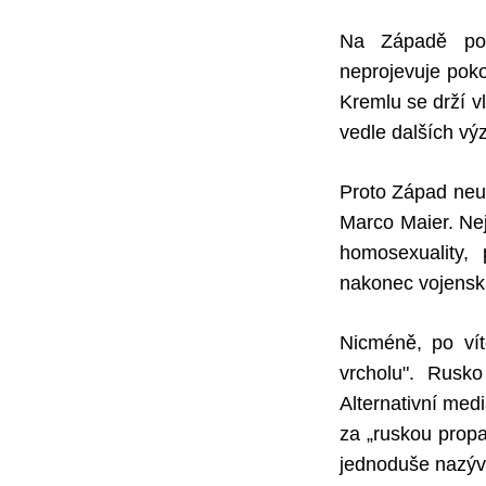
Na Západě poci
neprojevuje poko
Kremlu se drží v
vedle dalších vý
Proto Západ neu
Marco Maier. Nej
homosexuality,
nakonec vojenská
Nicméně, po vít
vrcholu". Rusk
Alternativní med
za „ruskou prop
jednoduše nazývá