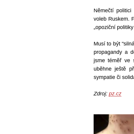
Němečtí politic
voleb Ruskem. P
„opoziční politik
Musí to být "sil
propagandy a de
jsme téměř ve s
uběhne ještě př
sympatie či soli
Zdroj:
pz.cz