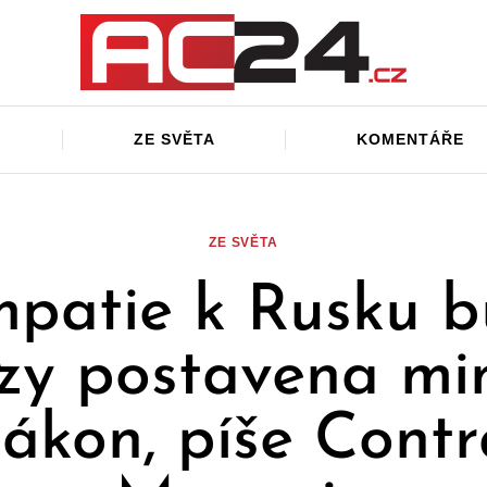
ZE SVĚTA
KOMENTÁŘE
ZE SVĚTA
patie k Rusku 
zy postavena m
zákon, píše Contr