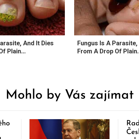
arasite, And It Dies
Fungus Is A Parasite, 
f Plain...
From A Drop Of Plain..
Mohlo by Vás zajímat
ého
Rad
Čes