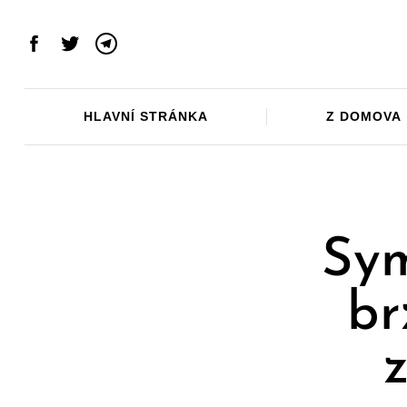
Skip
to
Facebook
Twitter
Telegram
content
HLAVNÍ STRÁNKA
Z DOMOVA
Sym
br