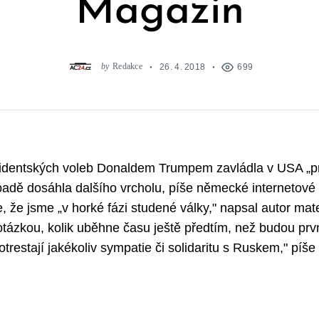
Magazin
by
Redakce
26. 4. 2018
699
zidentských voleb Donaldem Trumpem zavládla v USA „pr
padě dosáhla dalšího vrcholu, píše německé internetové
, že jsme „v horké fázi studené války," napsal autor mat
otázkou, kolik uběhne času ještě předtím, než budou prv
otrestají jakékoliv sympatie či solidaritu s Ruskem," píš