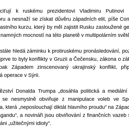
ťují k ruskému prezidentovi Vladimiru Putinovi 
ru a nesnaží se získat důvěru západních elit, píše Co
lastního kurzu, který by měl zajistit Rusku zasloužené ge
znamných mocností na této planetě v multipolárním svět
stále hledá záminku k protiruskému pronásledování, p
prve to byly konflikty v Gruzii a Čečensku, zákona o 
 pak Západem zinscenovaný ukrajinský konflikt, při
 operace v Sýrii.
ězství Donalda Trumpa „dosáhla politická a mediální
o se nesmyslně obviňuje z manipulace voleb ve Spo
ia, která „neposlouchají diktát hlavního proudu" na Záp
agandu", a novináři jsou obviňování z finančních vazeb
ni „užitečnými idioty".