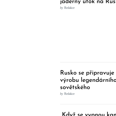
jaderný útok na Ru
by
Redakce
Rusko se připravuje
výrobu legendárníh
sovětského
transportního letou
by
Redakce
Post
„Když se vypnou kam