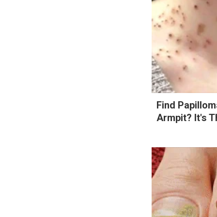
Search
for:
Find Papillo
Armpit? It's T