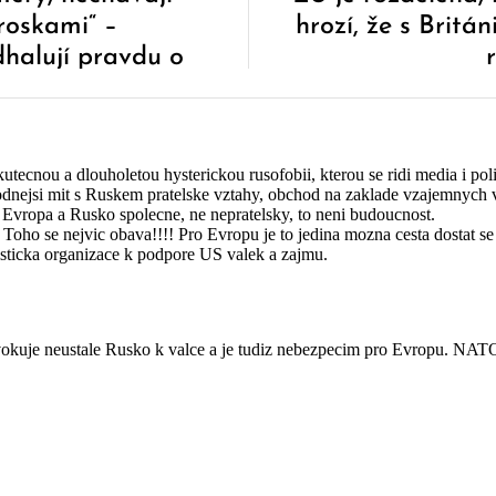
troskami“ –
hrozí, že s Britá
halují pravdu o
ných Bílých