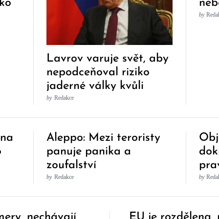
sko
neb
má 
by
Reda
Lavrov varuje svět, aby
nepodceňoval riziko
jaderné války kvůli
Ukrajině
by
Redakce
 na
Aleppo: Mezi teroristy
Obj
o
panuje panika a
dok
zoufalství
pra
nu
Mer
by
Redakce
by
Reda
hra
ery, nechávají
EU je rozdělena,