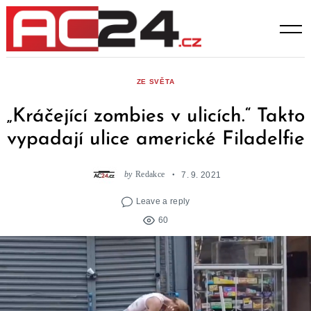
Skip
to
content
ZE SVĚTA
„Kráčející zombies v ulicích.“ Takto
vypadají ulice americké Filadelfie
by
Redakce
7. 9. 2021
Leave a reply
60