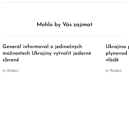
Mohlo by Vás zajímat
Generál informoval o jedinečných
Ukrajina 
možnostech Ukrajiny vytvořit jaderné
plynovod 
zbraně
vládě
by
Redakce
by
Redakce