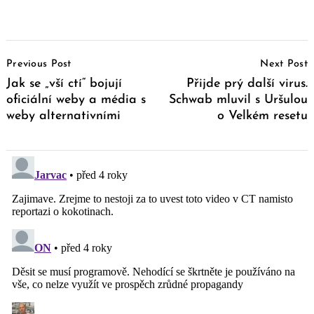
Post
Previous Post
Next Post
Navigation
Jak se „vší ctí“ bojují
Přijde prý další virus.
oficiální weby a média s
Schwab mluvil s Uršulou
weby alternativními
o Velkém resetu