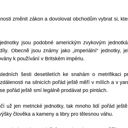
čnosti změnit zákon a dovolovat obchodům vybrat si, kter
é jednotky jsou podobné americkým zvykovým jednotká
íly. Obecně jsou známy jako „imperiální“ jednotky, jel
vány k používání v Britském impériu.
osledních šesti desetiletích ke snahám o metrifikaci p
vzdálenosti na silnicích pořád ještě měří v mílích a v y
 se pořád ještě smí legálně prodávat po pintách.
učí už jen metrické jednotky, tak mnoho lidí pořád ješt
výšky člověka a kameny a libry pro tělesnou váhu.