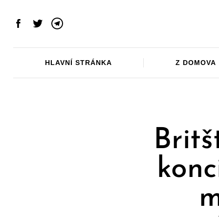
Skip
to
Facebook
Twitter
Telegram
content
HLAVNÍ STRÁNKA
Z DOMOVA
Britš
konc
m