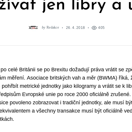
ívat jen libry a
by
Redakce
26. 4. 2018
405
i po celé Británii se po Brexitu dožadují práva vrátit se zp
ám měření. Asociace britských vah a měr (BWMA) říká, ž
pohřbít metrické jednotky jako kilogramy a vrátit se k l
předpisům Evropské unie po roce 2000 oficiálně zrušené. 
sice povoleno zobrazovat i tradiční jednotky, ale musí b
 ekvivalentem a všechny transakce musí být oficiálně ve
tkách.