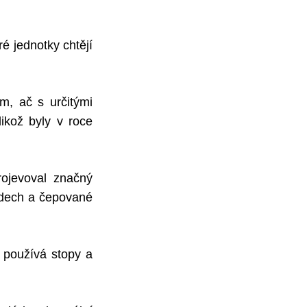
é jednotky chtějí
m, ač s určitými
ikož byly v roce
rojevoval značný
ardech a čepované
ě používá stopy a