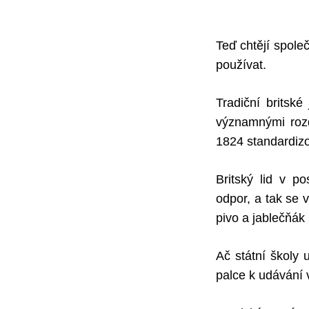
Teď chtějí spole
používat.
Tradiční britsk
významnými rozd
1824 standardizo
Britský lid v p
odpor, a tak se 
pivo a jablečňák
Ač státní školy 
palce k udávání 