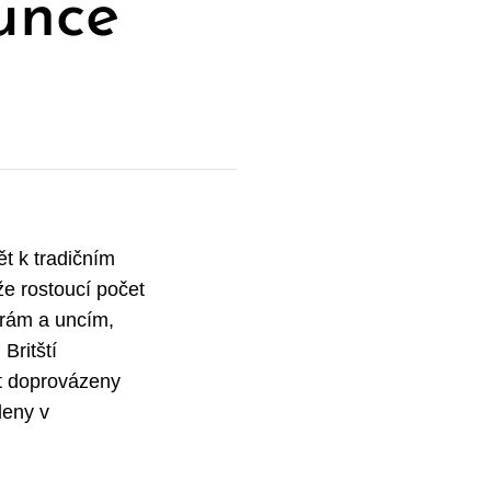
 unce
ět k tradičním
e rostoucí počet
ibrám a uncím,
Britští
ýt doprovázeny
deny v