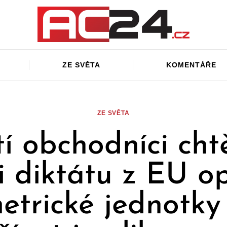
ZE SVĚTA
KOMENTÁŘE
ZE SVĚTA
tí obchodníci cht
i diktátu z EU op
etrické jednotky