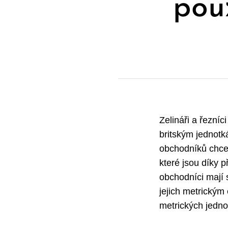
použ
Zelináři a řezníc
britským jednotk
obchodníků chce 
které jsou díky 
obchodníci mají 
jejich metrickým
metrických jedno