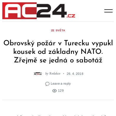
Skip
to
content
ZE SVĚTA
Obrovský požár v Turecku vypukl
kousek od základny NATO.
Zřejmě se jedná o sabotáž
by
Redakce
26. 4. 2018
Leave a reply
129