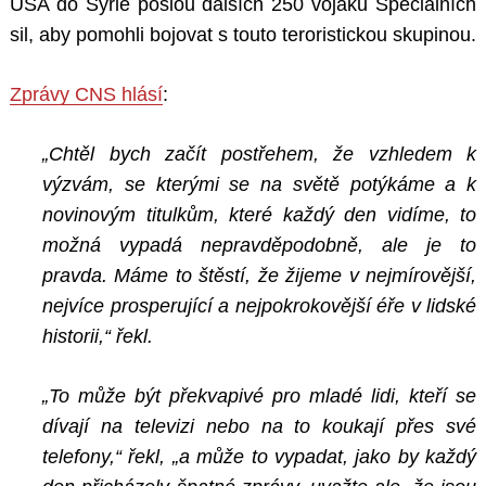
USA do Sýrie pošlou dalších 250 vojáků Speciálních
sil, aby pomohli bojovat s touto teroristickou skupinou.
Zprávy CNS hlásí
:
„Chtěl bych začít postřehem, že vzhledem k
výzvám, se kterými se na světě potýkáme a k
novinovým titulkům, které každý den vidíme, to
možná vypadá nepravděpodobně, ale je to
pravda. Máme to štěstí, že žijeme v nejmírovější,
nejvíce prosperující a nejpokrokovější éře v lidské
historii,“ řekl.
„To může být překvapivé pro mladé lidi, kteří se
dívají na televizi nebo na to koukají přes své
telefony,“ řekl, „a může to vypadat, jako by každý