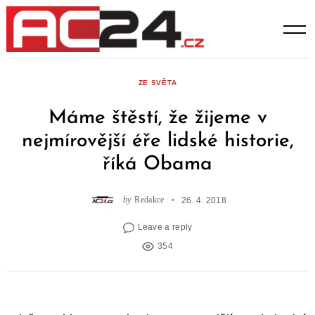
Skip
to
content
ZE SVĚTA
Máme štěstí, že žijeme v
nejmírovější éře lidské historie,
říká Obama
by
Redakce
26. 4. 2018
Leave a reply
354