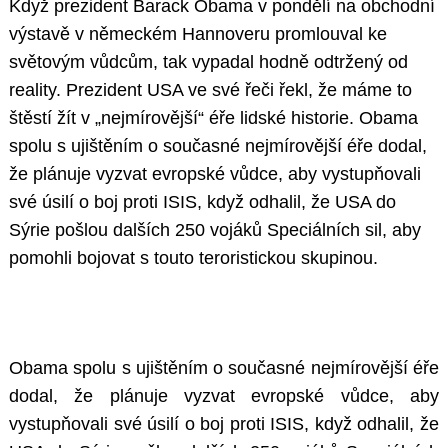
Když prezident Barack Obama v pondělí na obchodní
výstavě v německém Hannoveru promlouval ke
světovým vůdcům, tak vypadal hodně odtržený od
reality. Prezident USA ve své řeči řekl, že máme to
štěstí žít v „nejmírovější“ éře lidské historie. Obama
spolu s ujištěním o současné nejmírovější éře dodal,
že plánuje vyzvat evropské vůdce, aby vystupňovali
své úsilí o boj proti ISIS, když odhalil, že USA do
Sýrie pošlou dalších 250 vojáků Speciálních sil, aby
pomohli bojovat s touto teroristickou skupinou.
Obama spolu s ujištěním o současné nejmírovější éře
dodal, že plánuje vyzvat evropské vůdce, aby
vystupňovali své úsilí o boj proti ISIS, když odhalil, že