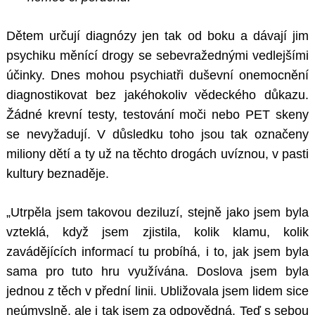
Dětem určují diagnózy jen tak od boku a dávají jim
psychiku měnící drogy se sebevražednými vedlejšími
účinky. Dnes mohou psychiatři duševní onemocnění
diagnostikovat bez jakéhokoliv vědeckého důkazu.
Žádné krevní testy, testování moči nebo PET skeny
se nevyžadují. V důsledku toho jsou tak označeny
miliony dětí a ty už na těchto drogách uvíznou, v pasti
kultury beznaděje.
„Utrpěla jsem takovou deziluzí, stejně jako jsem byla
vzteklá, když jsem zjistila, kolik klamu, kolik
zavádějících informací tu probíhá, i to, jak jsem byla
sama pro tuto hru využívána. Doslova jsem byla
jednou z těch v přední linii. Ubližovala jsem lidem sice
neúmyslně, ale i tak jsem za odpovědná. Teď s sebou