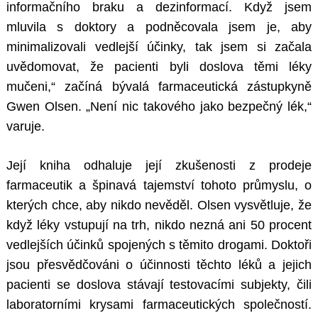
informačního braku a dezinformací. Když jsem
mluvila s doktory a podněcovala jsem je, aby
minimalizovali vedlejší účinky, tak jsem si začala
uvědomovat, že pacienti byli doslova těmi léky
mučeni,“ začíná bývalá farmaceutická zástupkyně
Gwen Olsen. „Není nic takového jako bezpečný lék,“
varuje.
Její kniha odhaluje její zkušenosti z prodeje
farmaceutik a špinavá tajemství tohoto průmyslu, o
kterých chce, aby nikdo nevěděl. Olsen vysvětluje, že
když léky vstupují na trh, nikdo nezná ani 50 procent
vedlejších účinků spojených s těmito drogami. Doktoři
jsou přesvědčováni o účinnosti těchto léků a jejich
pacienti se doslova stávají testovacími subjekty, čili
laboratorními krysami farmaceutických společností.