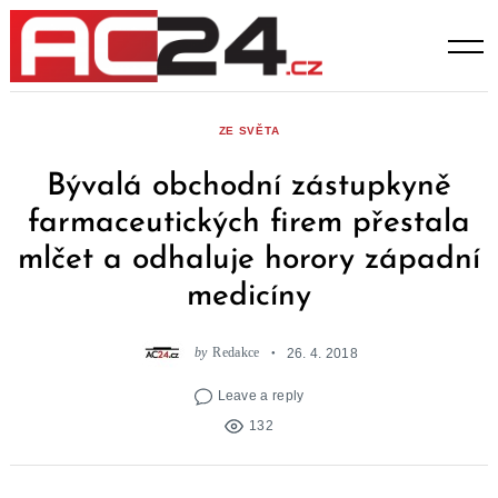
Skip
to
content
ZE SVĚTA
Bývalá obchodní zástupkyně
farmaceutických firem přestala
mlčet a odhaluje horory západní
medicíny
by
Redakce
26. 4. 2018
Leave a reply
132