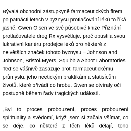
Bývalá obchodní zástupkyně farmaceutických firem
po patnácti letech v byznysu protlačování léků to říká
jasně. Gwen Olsen ve své působivé knize Přiznání
protlačovatele drog Rx vysvětluje, proč opustila svou
lukrativní kariéru prodejce léků pro některé z
největších značek tohoto byznysu – Johnson and
Johnson, Bristol-Myers, Squibb a Abbot Laboratories.
Teď se vášnivě zasazuje proti farmaceutickému
průmyslu, jeho neetickým praktikám a statisícům
životů, které přivádí do hrobu. Gwen se otvíraly oči
postupně během řady tragických událostí.
„Byl to proces probouzení, proces probouzení
spirituality a svědomí, když jsem si začala všímat, co
se děje, co některé z těch léků dělají, toho