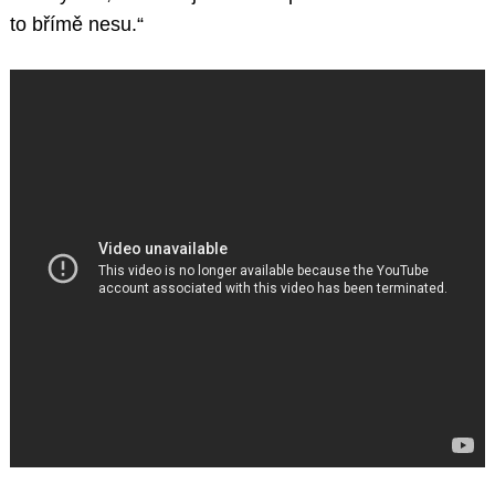
to břímě nesu.“