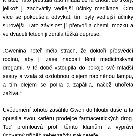
Krátce nato přestala tato mladá žena chodit do školy,
jelikož ji zachvátily vedlejší účinky medikace. Čím
více se pokoušela odvykat, tím byly vedlejší účinky
surovější. Tato závislost jí přetvořila chemii mozku a
ve dvaceti letech ji zdrtila těžká deprese.
„Gwenina neteř měla strach, že doktoři přesvědčí
rodinu, aby ji zase nacpali těmi medicínskými
drogami. V té době vstoupila do pokoje své mladší
sestry a vzala si ozdobnou olejem naplněnou lampu,
a tím olejem se polila a zapálila, načež uhořela
zaživa.“
Uvědomění tohoto zasáhlo Gwen do hloubi duše a ta
opustila svou kariéru prodejce farmaceutických drog.
Teď promlouvá proti těmto klamům a vypráví
úchvatný příběh sebevraždy své neteře.