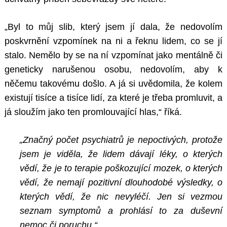
„Byl to můj slib, který jsem jí dala, že nedovolím
poskvrnění vzpomínek na ni a řeknu lidem, co se jí
stalo. Nemělo by se na ní vzpomínat jako mentálně či
geneticky narušenou osobu, nedovolím, aby k
něčemu takovému došlo. A já si uvědomila, že kolem
existují tisíce a tisíce lidí, za které je třeba promluvit, a
já sloužím jako ten promlouvající hlas,“ říká.
„Značný počet psychiatrů je nepoctivých, protože
jsem je viděla, že lidem dávají léky, o kterých
vědí, že je to terapie poškozující mozek, o kterých
vědí, že nemají pozitivní dlouhodobé výsledky, o
kterých vědí, že nic nevyléčí. Jen si vezmou
seznam symptomů a prohlásí to za duševní
nemoc či poruchu.“