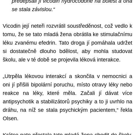
předepsali jí vicodin hydrocodone na bolest a ona
se stala závislou.“
Vicodin její neteři rozvrátil soustředěnost, což vedlo k
tomu, že se tato mladá žena obrátila ke stimulačnímu
léku zvanému efedrin. Tato droga jí pomáhala udržet
si dostatečně dlouho bdělost, aby mohla studovat
školu, ale v té době se projevila léková interakce.
„Utrpěla lékovou interakcí a skončila v nemocnici a
oni jí přišili bipolární poruchu, místo otravy léky nebo
reakce na léky, které měla. Začali jí dávat více
antipsychotik a stabilizátorů psychiky a to ji uvrhlo na
dráhu, na níž se stala psychickým pacientem,“ řekla
Olsen.