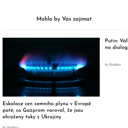
Mohlo by Vás zajímat
Putin: Vá
na dialog
by
Redakce
Eskalace cen zemního plynu v Evropě
poté, co Gazprom varoval, že jsou
ohroženy toky z Ukrajiny
by
Redakce