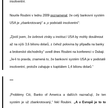
insolventní.
Nourile Roubini v lednu 2009
poznamenal
, že celý bankovní systém
USA je „zbankrotovaný“ a „v podstatě insolventní“:
„Zjistil jsem, že úvěrové ztráty u institucí USA by mohly dosáhnout
až na výši 3,6 bilionu dolarů, z čehož polovina by připadla na banky
a brokerské obchodníky“ uvedl dnes Roubini na konferenci v Dubaji.
„Je-li to pravda, znamená to, že bankovní systém USA je v podstatě
insolventní, protože zahajuje s kapitálem 1,4 bilionu dolarů.“
***
„Problémy Citi, Banko of America a dalších naznačují, že ten
systém je už zbankrotovaný,“ řekl Roubini.
„A v Evropě je to to