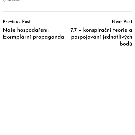
Post
Previous Post
Next Post
Navigation
Naše hospodaření:
7.7 – konspirační teorie a
Exemplární propaganda
pospojování jednotlivých
bodů