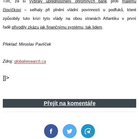
Tím, že si
vybraly upřednostnění ohromných bank
proti
malému
človíčkovi
– selhaly při plnění vládní povinnosti u podfuků, které
způsobily tuto krizi tyto vlády na obou stranách Atlantiku v první
řadě
přivodily zkázu jak finančnímu systému, tak lidem
.
Překlad: Miroslav Pavlíček
Zdroj:
globalresearch.ca
]]>
Přejít na komentáře
Facebook
Twitter
Telegram