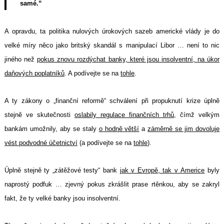
samé.“
A opravdu, ta politika nulových úrokových sazeb americké vlády je d
o
velké míry něco jako britský skandál s manipulací Libor … není to nic
jiného než
pokus znovu rozdýchat banky, které jsou insolventní, na úkor
daňových poplatníků
. A podívejte se na
tohle
.
A ty zákony o „finanční reformě“ schválení při propuknutí krize úplně
stejně ve skutečnosti
oslabily regulace finančních trhů
, čímž velkým
bankám umožnily, aby se staly
o hodně větší
a
záměrně se jim dovoluje
vést podvodné účetnictví
(a podívejte se na
tohle
).
Úplně stejně ty „zátěžové testy“ bank
jak v Evropě, tak v Americe
byly
naprostý podfuk … zjevný pokus zkrášlit prase rtěnkou, aby se zakryl
fakt, že ty velké banky jsou insolventní.