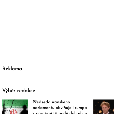
Reklama
Výběr redakce
Předseda íránského
parlamentu obviňuje Trumpa
z porušení tří bodů dohody o