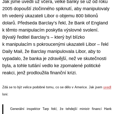
Jak jsme uvedli už včera, velké banky se už od roku
2005 dopouští zločinného spiknutí, aby manipulovaly
trh vedený ukazateli Libor o objemu 800 bilionů
dolarů. Předseda Barclay’s řekl, že Bank of England
k těmto manipulacím poskytla výslovné svolení.
Bývalý ředitel Barclay’s – který byl blízko
k manipulacím s pokroucenými ukazateli Libor – řekl
Daily Mail, že Barclay manipulovala Libor, aby to
vypadalo, že banka je zdravější, než ve skutečnosti
byla, a tohle tutlání vedlo ke zpomalené politické
reakci, jenž prodloužila finanční krizi.
Zdá se to být velice podobné tomu, co se dělo v Americe. Jak jsem
uvedl
loni:
Generální inspektor Tarp řekl, že tehdejší ministr financí Hank