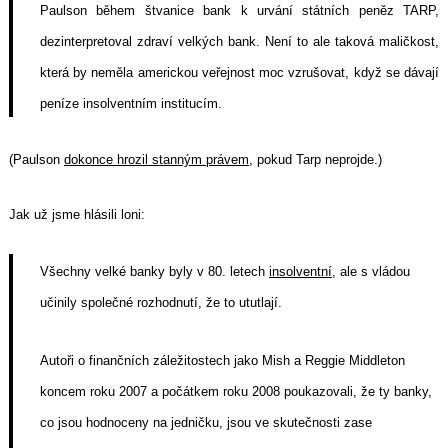
Paulson během štvanice bank k urvání státních peněz TARP,
dezinterpretoval zdraví velkých bank. Není to ale taková maličkost,
která by neměla americkou veřejnost moc vzrušovat, když se dávají
peníze insolventním institucím.
(Paulson
dokonce hrozil stanným právem
, pokud Tarp neprojde.)
Jak už jsme hlásili loni:
Všechny velké banky byly v 80. letech
insolventní
, ale s vládou
učinily společné rozhodnutí, že to ututlají.
Autoři o finančních záležitostech jako Mish a Reggie Middleton
koncem roku 2007 a počátkem roku 2008 poukazovali, že ty banky,
co jsou hodnoceny na jedničku, jsou ve skutečnosti zase