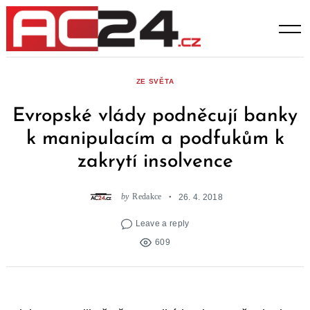
Skip
to
content
ZE SVĚTA
Evropské vlády podněcují banky
k manipulacím a podfukům k
zakrytí insolvence
by
Redakce
26. 4. 2018
Leave a reply
609