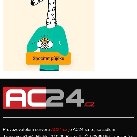
Provozovatelem serveru
AC24.cz
je AC24 s.r.o., se sídlem
Jaurisova 515/4, Michle, 140 00 Praha 4, IČ: 02988186, zapsaná v