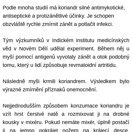
Podle mnoha studií má koriandr silné antimykotické,
antiseptické a protizánětlivé účinky. Je schopen
obzvláště rychle zmírnit zánět a potlačit infekci.
Tým výzkumníků v Indickém institutu medicínských
věd v Novém Dělí udělal experiment. Během něj u
myší pomocí antigenů vyvolaly zánět a otok podobný
tomu, který u lidí způsobuje revmatoidní artritidu.
Následně myši krmili koriandrem. Výsledkem bylo
výrazné zmírnění příznaků onemocnění.
Nejjednodušším způsobem konzumace koriandru je
vzít hrst čerstvé natě a rozmixovat ji na drobné
kousky v mixéru. Pokud nemáte mixér, úplně postačí
ji na jemno pokrájet nožem na krájecí desce.