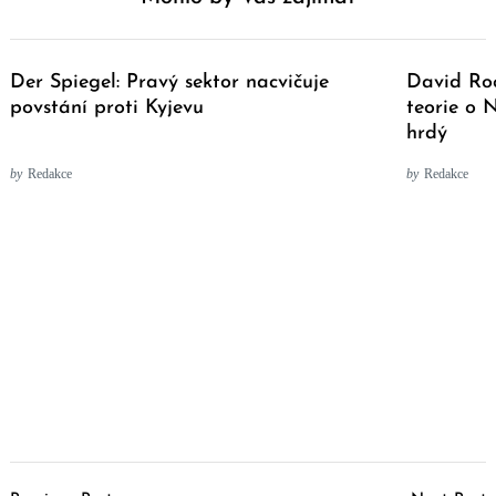
Der Spiegel: Pravý sektor nacvičuje
David Roc
povstání proti Kyjevu
teorie o 
hrdý
by
Redakce
by
Redakce
Post