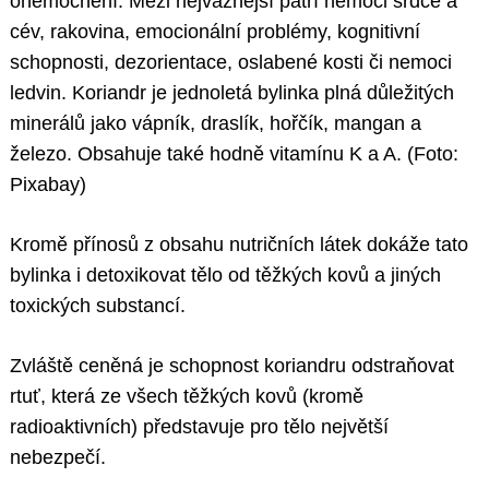
onemocnění. Mezi nejvážnější patří nemoci srdce a
cév, rakovina, emocionální problémy, kognitivní
schopnosti, dezorientace, oslabené kosti či nemoci
ledvin. Koriandr je jednoletá bylinka plná důležitých
minerálů jako vápník, draslík, hořčík, mangan a
železo. Obsahuje také hodně vitamínu K a A. (Foto:
Pixabay)
Kromě přínosů z obsahu nutričních látek dokáže tato
bylinka i detoxikovat tělo od těžkých kovů a jiných
toxických substancí.
Zvláště ceněná je schopnost koriandru odstraňovat
rtuť, která ze všech těžkých kovů (kromě
radioaktivních) představuje pro tělo největší
nebezpečí.