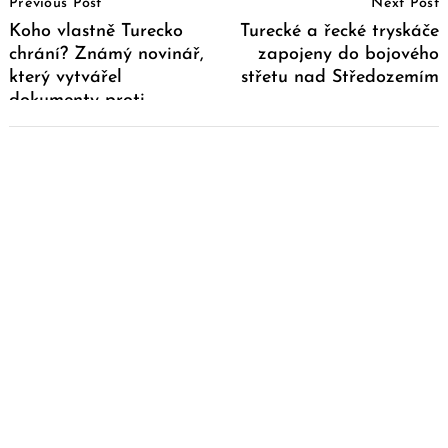
Previous Post
Next Post
Navigation
Koho vlastně Turecko
Turecké a řecké tryskáče
chrání? Známý novinář,
zapojeny do bojového
který vytvářel
střetu nad Středozemím
dokumenty proti
Islámskému státu, byl
zastřelen v Turecku