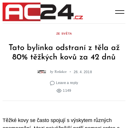
Skip
to
content
ZE SVĚTA
Tato bylinka odstraní z těla až
80% těžkých kovů za 42 dnů
by
Redakce
26. 4. 2018
Leave a reply
1149
Těžké kovy se často spojují s výskytem různých