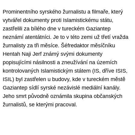
Prominentního syrského žurnalistu a filmaře, který
vytvářel dokumenty proti Islamistickému státu,
zastřelili za bílého dne v tureckém Gaziantep
neznámí atentátníci. Je to v této zemi už třetí vražda
žurnalisty za tři měsíce. Šéfredaktor měsíčníku
Hentah Naji Jerf známý svými dokumenty
popisujícími násilnosti a zneužívání na územích
kontrolovaných Islamistickým státem (IS, dříve ISIS,
ISIL) byl zastřelen u budovy, kde v tureckém městě
Gaziantep sídlí syrské nezávislé mediální kanály.
Jeho smrt původně oznámila skupina občanských
žurnalistů, se kterými pracoval.