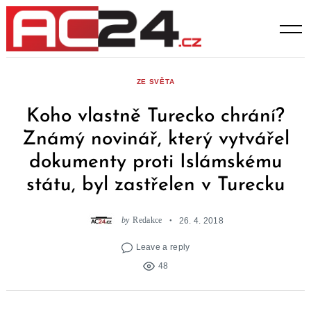
Skip
to
content
ZE SVĚTA
Koho vlastně Turecko chrání?
Známý novinář, který vytvářel
dokumenty proti Islámskému
státu, byl zastřelen v Turecku
by
Redakce
26. 4. 2018
Leave a reply
48