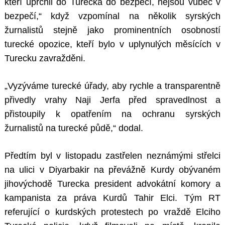
kteří uprchli do Turecka do bezpečí, nejsou vůbec v
bezpečí,“ když vzpomínal na několik syrských
žurnalistů stejně jako prominentních osobností
turecké opozice, kteří bylo v uplynulých měsících v
Turecku zavražděni.
„Vyzýváme turecké úřady, aby rychle a transparentně
přivedly vrahy Naji Jerfa před spravedlnost a
přistoupily k opatřením na ochranu syrských
žurnalistů na turecké půdě,“ dodal.
Předtím byl v listopadu zastřelen neznámými střelci
na ulici v Diyarbakir na převážně Kurdy obývaném
jihovýchodě Turecka president advokátní komory a
kampanista za práva Kurdů Tahir Elci. Tým RT
referující o kurdských protestech po vraždě Elciho