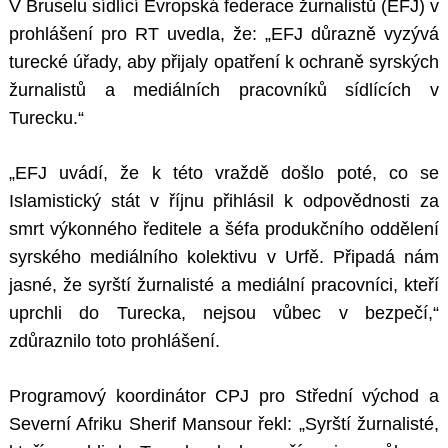
V Bruselu sídlící Evropská federace žurnalistů (EFJ) v
prohlášení pro RT uvedla, že: „EFJ důrazně vyzývá
turecké úřady, aby přijaly opatření k ochraně syrských
žurnalistů a mediálních pracovníků sídlících v
Turecku.“
„EFJ uvádí, že k této vraždě došlo poté, co se
Islamistický stát v říjnu přihlásil k odpovědnosti za
smrt výkonného ředitele a šéfa produkčního oddělení
syrského mediálního kolektivu v Urfě. Připadá nám
jasné, že syrští žurnalisté a mediální pracovníci, kteří
uprchli do Turecka, nejsou vůbec v bezpečí,“
zdůraznilo toto prohlášení.
Programový koordinátor CPJ pro Střední východ a
Severní Afriku Sherif Mansour řekl: „Syrští žurnalisté,