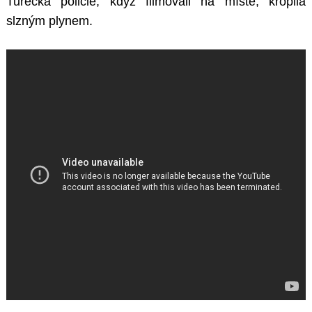
Turecká policie, když filmovali na místě, kropila
slzným plynem.