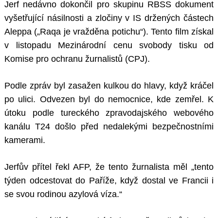
Jerf nedávno dokončil pro skupinu RBSS dokument
vyšetřující násilnosti a zločiny v IS držených částech
Aleppa („Raqa je vražděna potichu“). Tento film získal
v listopadu Mezinárodní cenu svobody tisku od
Komise pro ochranu žurnalistů (CPJ).
Podle zpráv byl zasažen kulkou do hlavy, když kráčel
po ulici. Odvezen byl do nemocnice, kde zemřel. K
útoku podle tureckého zpravodajského webového
kanálu T24 došlo před nedalekými bezpečnostními
kamerami.
Jerfův přítel řekl AFP, že tento žurnalista měl „tento
týden odcestovat do Paříže, když dostal ve Francii i
se svou rodinou azylová víza.“