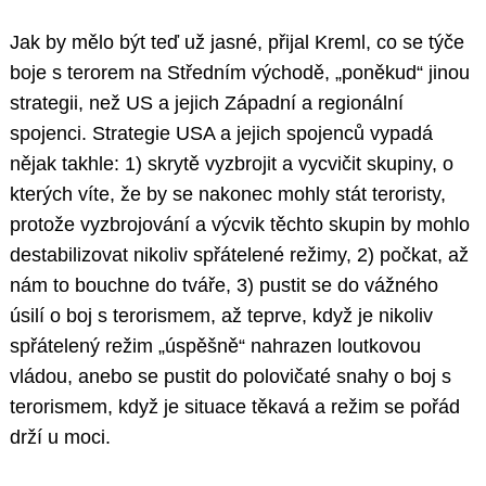
Jak by mělo být teď už jasné, přijal Kreml, co se týče
boje s terorem na Středním východě, „poněkud“ jinou
strategii, než US a jejich Západní a regionální
spojenci. Strategie USA a jejich spojenců vypadá
nějak takhle: 1) skrytě vyzbrojit a vycvičit skupiny, o
kterých víte, že by se nakonec mohly stát teroristy,
protože vyzbrojování a výcvik těchto skupin by mohlo
destabilizovat nikoliv spřátelené režimy, 2) počkat, až
nám to bouchne do tváře, 3) pustit se do vážného
úsilí o boj s terorismem, až teprve, když je nikoliv
spřátelený režim „úspěšně“ nahrazen loutkovou
vládou, anebo se pustit do polovičaté snahy o boj s
terorismem, když je situace těkavá a režim se pořád
drží u moci.