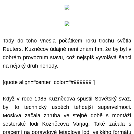
Tady do toho vnesla počátkem roku trochu světla
Reuters. Kuzněcov údajně není znám tím, že by byl v
dobrém provozním stavu, což nejspíš vyvolává šanci
na nějaký druh nehody.
[quote align="center" color="#999999"]
Když v roce 1985 Kuzněcova spustil Sovětský svaz,
byl to technický úspěch tehdejší supervelmoci.
Moskva začala zhruba ve stejné době s montáží
sesterské lodi Kozněcova Varjag. Také začala s
pracemi na opravdové letadlové lodi velkého formátu