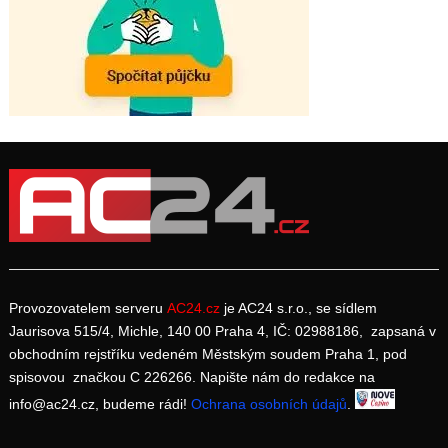
Provozovatelem serveru
AC24.cz
je AC24 s.r.o., se sídlem
Jaurisova 515/4, Michle, 140 00 Praha 4, IČ: 02988186, zapsaná v
obchodním rejstříku vedeném Městským soudem Praha 1, pod
spisovou značkou C 226266. Napište nám do redakce na
info@ac24.cz, budeme rádi!
Ochrana osobních údajů
.