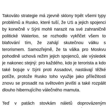
Takováto strategie má zjevně sklony trpět všemi typy
problémů a Rusko, které tuší, že US a jejich spojenci
by konečně v Sýrii mohli narazit na své zahraničně
politické Waterloo, se rozhodlo vykřičet všem to
blafování tím, že zahájí skutečnou válku s
terorismem. Samozřejmě, že ta válka pro Moskvu
pohodlně uchová režim jejich spojenců, ale výsledek
je nakonec stejný: pro každého, kdo je terorista a kdo
také bojuje v Sýrii proti Assadovi, nastávají těžké
potíže, protože Rusko toho využije jako příležitosti
znovu se prosadit na světovém jevišti a také rozpálit
dlouho hibernujícího válečného mamuta.
Teď v patách stovkám náletů doprovázeným