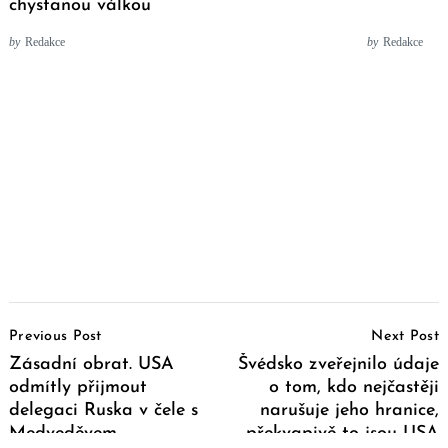
chystanou válkou
by
Redakce
by
Redakce
Post
Previous Post
Next Post
Navigation
Zásadní obrat. USA
Švédsko zveřejnilo údaje
odmítly přijmout
o tom, kdo nejčastěji
delegaci Ruska v čele s
narušuje jeho hranice,
Medveděvem
překvapivě to jsou USA