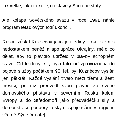
tak velké, jako cokoliv, co stavěly Spojené státy.
Ale kolaps Sovětského svazu v roce 1991 náhle
program letadlových lodí ukončil.
Rusku zůstal Kuzněcov jako její jediný éro-nosič a s
nedostatkem peněž a spolupráce Ukrajiny, mělo co
dělat, aby to plavidlo udrželo v plavby schopném
stavu. Od té doby, kdy byla tato loď zprovozněna do
bojové služby počátkem 90. let, byl Kuzněcov vyslán
jen pětkrát. Každé vyslání trvalo mezi třemi a šesti
měsíci, při níž předvedl svou plavbu ze svého
domovského přístavu v severním Rusku kolem
Evropy a do Středomoří jako předváděčku síly a
demonstraci podpory ruským spojencům v regionu
včetně Sýrie.[/quote]