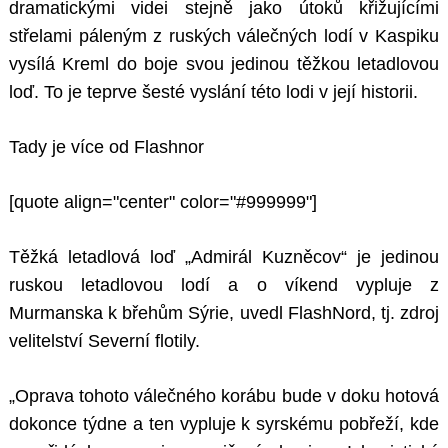
dramatickými videi stejně jako útoků křižujícími
střelami páleným z ruských válečných lodí v Kaspiku
vysílá Kreml do boje svou jedinou těžkou letadlovou
loď. To je teprve šesté vyslání této lodi v její historii.
Tady je více od Flashnor
[quote align="center" color="#999999"]
Těžká letadlová loď „Admirál Kuzněcov“ je jedinou
ruskou letadlovou lodí a o víkend vypluje z
Murmanska k břehům Sýrie, uvedl FlashNord, tj. zdroj
velitelství Severní flotily.
„Oprava tohoto válečného korábu bude v doku hotová
dokonce týdne a ten vypluje k syrskému pobřeží, kde