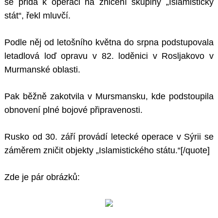
se přidá k operaci na zničení skupiny „Islamistický
stát“, řekl mluvčí.
Podle něj od letošního května do srpna podstupovala
letadlová loď opravu v 82. loděnici v Rosljakovo v
Murmanské oblasti.
Pak běžně zakotvila v Mursmansku, kde podstoupila
obnovení plné bojové připravenosti.
Rusko od 30. září provádí letecké operace v Sýrii se
záměrem zničit objekty „Islamistického státu.“[/quote]
Zde je pár obrázků: