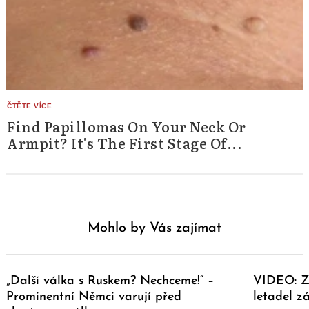
Find Papillomas On Your Neck Or
Armpit? It's The First Stage Of...
Mohlo by Vás zajímat
„Další válka s Ruskem? Nechceme!“ –
VIDEO: Za
Prominentní Němci varují před
letadel z