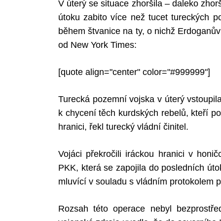
V úterý se situace zhoršila – daleko zhor
útoku zabito více než tucet tureckých p
během štvanice na ty, o nichž Erdoganův 
od New York Times:
Search
for:
[quote align="center" color="#999999"]
Turecká pozemní vojska v úterý vstoupil
k chycení těch kurdských rebelů, kteří po
hranici, řekl turecký vládní činitel.
Vojáci překročili iráckou hranici v honič
PKK, která se zapojila do posledních útok
mluvící v souladu s vládním protokolem
Rozsah této operace nebyl bezprostřed