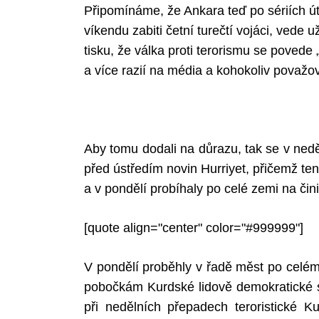
Připomínáme, že Ankara teď po sériích ú
víkendu zabiti četní turečtí vojáci, vede u
tisku, že válka proti terorismu se povede 
a více razií na média a kohokoliv považ
Aby tomu dodali na důrazu, tak se v ned
před ústředím novin Hurriyet, přičemž ten
a v pondělí probíhaly po celé zemi na či
[quote align="center" color="#999999"]
V pondělí proběhly v řadě měst po celém
pobočkám Kurdské lidově demokratické st
při nedělních přepadech teroristické K