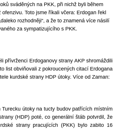
toků sváděných na PKK, při nichž byli během
ž ofenzivu. Toto jsme říkali včera: Erdogan řekl
„daleko rozhodněji“, a že to znamená více násilí
ovaného za sympatizujícího s PKK.
ěli přívrženci Erdoganovy strany AKP shromáždili
to list obviňovali z pokroucených citací Erdogana
nitele kurdské strany HDP útoky. Více od Zaman:
 Turecku útoky na tucty budov patřících místním
rany (HDP) poté, co generální štáb potvrdil, že
urdské strany pracujících (PKK) bylo zabito 16