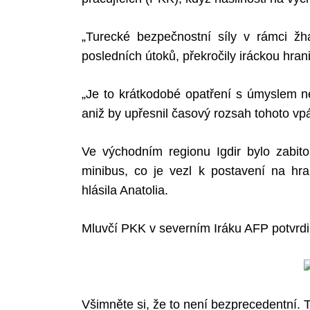
„Turecké bezpečnostní síly v rámci žha
posledních útoků, překročily iráckou hrani
„Je to krátkodobé opatření s úmyslem ned
aniž by upřesnil časový rozsah tohoto vp
Ve východním regionu Igdir bylo zabito
minibus, co je vezl k postavení na hr
hlásila Anatolia.
Mluvčí PKK v severním Iráku AFP potvrdil
Všimněte si, že to není bezprecedentní. 