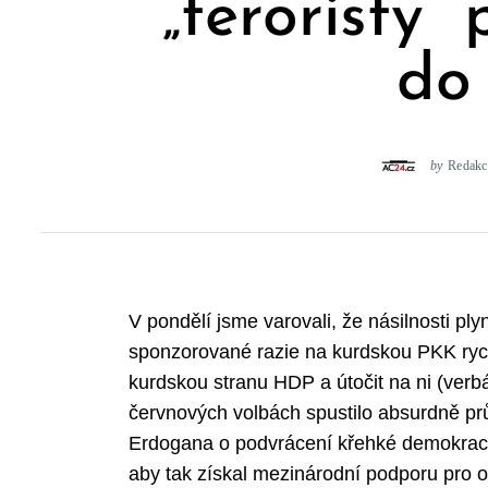
„teroristy
do
by
Redakc
V pondělí jsme varovali, že násilnosti p
sponzorované razie na kurdskou PKK rych
kurdskou stranu HDP a útočit na ni (verbál
červnových volbách spustilo absurdně prů
Erdogana o podvrácení křehké demokracie
aby tak získal mezinárodní podporu pro 