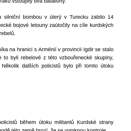
ráku vstoupily dva bataliony.
u silniční bombou v úterý v Turecku zabito 14
urecké bojové letouny zaútočily na cíle kurdských
rebelů.
íka na hranici s Arménií v provincii Igdir se stalo
 to byli rebelové z této vzbouřenecké skupiny,
. Několik dalších policistů bylo při tomto útoku
policistů během útoku militantů Kurdské strany
chodě této země hrozí, že se vymknou kontrole.