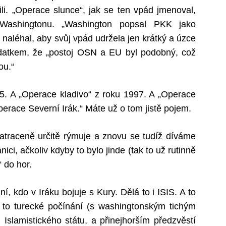
. „Operace slunce“, jak se ten vpád jmenoval,
Washingtonu. „Washington popsal PKK jako
 naléhal, aby svůj vpád udržela jen krátký a úzce
datkem, že „postoj OSN a EU byl podobný, což
ou.“
5. A „Operace kladivo“ z roku 1997. A „Operace
perace Severní Irák.“ Máte už o tom jistě pojem.
 zatraceně určitě rýmuje a znovu se tudíž díváme
ici, ačkoliv kdyby to bylo jinde (tak to už rutinně
“ do hor.
í, kdo v Iráku bojuje s Kury. Dělá to i ISIS. A to
e to turecké počínání (s washingtonským tichým
Islamistického státu, a přinejhorším předzvěstí