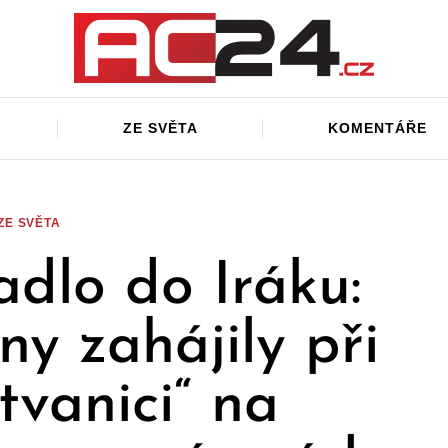
ZE SVĚTA
KOMENTÁŘE
ZE SVĚTA
adlo do Iráku:
ny zahájily při
tvanici“ na