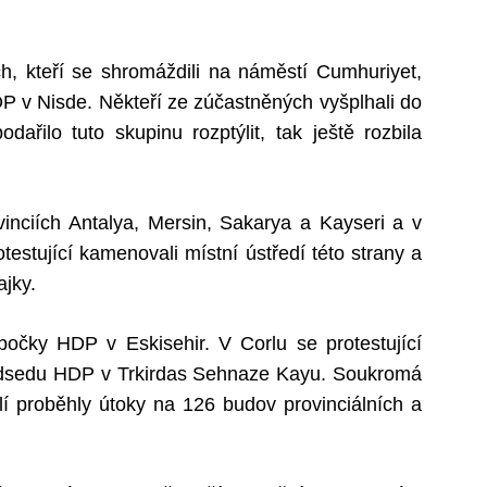
h, kteří se shromáždili na náměstí Cumhuriyet,
 v Nisde. Někteří ze zúčastněných vyšplhali do
dařilo tuto skupinu rozptýlit, tak ještě rozbila
inciích Antalya, Mersin, Sakarya a Kayseri a v
testující kamenovali místní ústředí této strany a
ajky.
očky HDP v Eskisehir. V Corlu se protestující
předsedu HDP v Trkirdas Sehnaze Kayu. Soukromá
ělí proběhly útoky na 126 budov provinciálních a