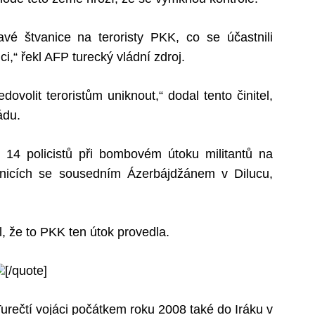
vé štvanice na teroristy PKK, co se účastnili
ci,“ řekl AFP turecký vládní zdroj.
ovolit teroristům uniknout,“ dodal tento činitel,
ádu.
 14 policistů při bombovém útoku militantů na
anicích se sousedním Ázerbájdžánem v Dilucu,
, že to PKK ten útok provedla.
[/quote]
Turečtí vojáci počátkem roku 2008 také do Iráku v