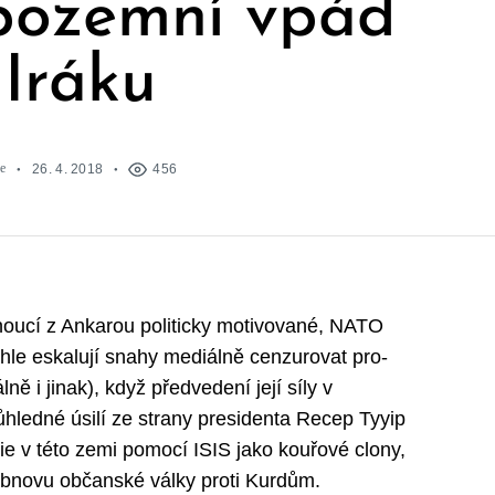
“ pozemní vpád
 Iráku
e
26. 4. 2018
456
lynoucí z Ankarou politicky motivované, NATO
le eskalují snahy mediálně cenzurovat pro-
ně i jinak), když předvedení její síly v
hledné úsilí ze strany presidenta Recep Tyyip
 v této zemi pomocí ISIS jako kouřové clony,
obnovu občanské války proti Kurdům.