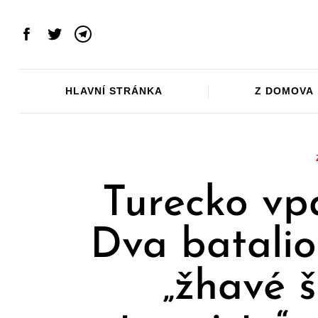
Skip
to
Facebook
Twitter
Telegram
content
HLAVNÍ STRÁNKA
Z DOMOVA
Turecko vp
Dva batalio
„žhavé š