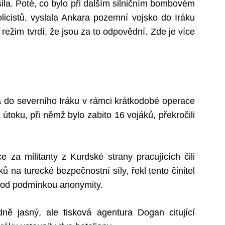
šila. Poté, co bylo při dalším silničním bombovém
olicistů, vyslala Ankara pozemní vojsko do Iráku
režim tvrdí, že jsou za to odpovědní. Zde je více
a do severního Iráku v rámci krátkodobé operace
 útoku, při němž bylo zabito 16 vojáků, překročili
ce za militanty z Kurdské strany pracujících čili
ů na turecké bezpečnostní síly, řekl tento činitel
 pod podmínkou anonymity.
ně jasný, ale tisková agentura Dogan citující