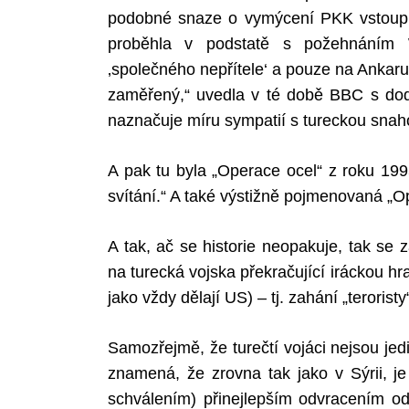
podobné snaze o vymýcení PKK vstoupili
proběhla v podstatě s požehnáním 
‚společného nepřítele‘ a pouze na Ankaru
zaměřený,“ uvedla v té době BBC s do
naznačuje míru sympatií s tureckou snah
A pak tu byla „Operace ocel“ z roku 199
svítání.“ A také výstižně pojmenovaná „O
A tak, ač se historie neopakuje, tak se
na turecká vojska překračující iráckou hran
jako vždy dělají US) – tj. zahání „teroristy
Samozřejmě, že turečtí vojáci nejsou jedin
znamená, že zrovna tak jako v Sýrii, j
schválením) přinejlepším odvracením od 