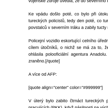
vojenské zdroje uvedla, že do severního I
Ke vpádu došlo poté, co bylo při útok
tureckých policistů, tedy den poté, co t
povstalců v severním Iráku a zabily tucty 
Policejní vozidlo eskortující celního úředn
cílem útočníků, o nichž se má za to, že
ohlásila polooficiální agentura Anadolu
zraněno.[/quote]
A více od AFP:
[quote align="center" color="#999999"]
V úterý bylo zabito čtrnáct tureckých 
pracujících (PKK), když násilnosti na vý