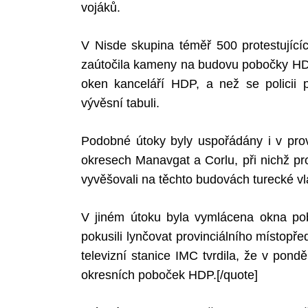
vojáků.
V Nisde skupina téměř 500 protestujícíc
zaútočila kameny na budovu pobočky HDP
oken kanceláří HDP, a než se policii po
vývěsní tabuli.
Podobné útoky byly uspořádány i v prov
okresech Manavgat a Corlu, při nichž pro
vyvěšovali na těchto budovách turecké vl
V jiném útoku byla vymlácena okna pob
pokusili lynčovat provinciálního místo
televizní stanice IMC tvrdila, že v pond
okresních poboček HDP.[/quote]