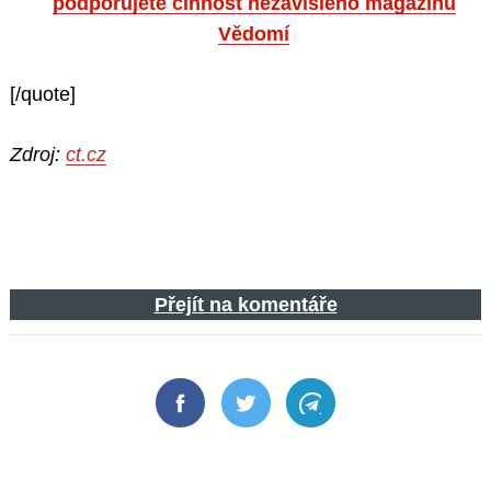
podporujete činnost nezávislého magazínu
Vědomí
[/quote]
Zdroj:
ct.cz
Přejít na komentáře
Facebook
Twitter
Telegram