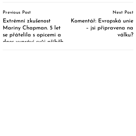
Post
Previous Post
Next Post
Navigation
Extrémní zkušenost
Komentář: Evropská unie
Mariny Chapman. 5 let
– jsi připravena na
se přátelila s opicemi a
válku?
dnes vypráví svůj příběh