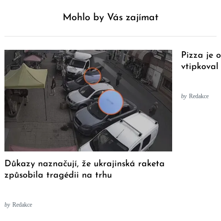
Mohlo by Vás zajímat
Pizza je 
vtipkoval
by
Redakce
Důkazy naznačují, že ukrajinská raketa
způsobila tragédii na trhu
by
Redakce