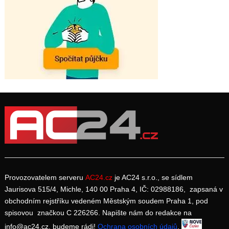
Provozovatelem serveru
AC24.cz
je AC24 s.r.o., se sídlem
Jaurisova 515/4, Michle, 140 00 Praha 4, IČ: 02988186, zapsaná v
obchodním rejstříku vedeném Městským soudem Praha 1, pod
spisovou značkou C 226266. Napište nám do redakce na
info@ac24.cz, budeme rádi!
Ochrana osobních údajů
.