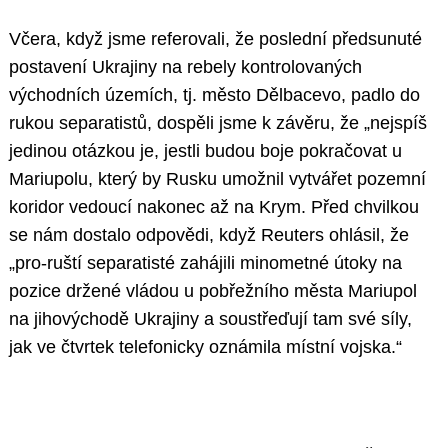
Včera, když jsme referovali, že poslední předsunuté
postavení Ukrajiny na rebely kontrolovaných
východních územích, tj. město Dělbacevo, padlo do
rukou separatistů, dospěli jsme k závěru, že „nejspíš
jedinou otázkou je, jestli budou boje pokračovat u
Mariupolu, který by Rusku umožnil vytvářet pozemní
koridor vedoucí nakonec až na Krym. Před chvilkou
se nám dostalo odpovědi, když Reuters ohlásil, že
„pro-ruští separatisté zahájili minometné útoky na
pozice držené vládou u pobřežního města Mariupol
na jihovýchodě Ukrajiny a soustřeďují tam své síly,
jak ve čtvrtek telefonicky oznámila místní vojska.“