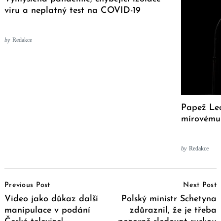
viru a neplatný test na COVID-19
by
Redakce
Papež Leo
mírovému
by
Redakce
Post
Previous Post
Next Post
Navigation
Video jako důkaz další
Polský ministr Schetyna
manipulace v podání
zdůraznil, že je třeba