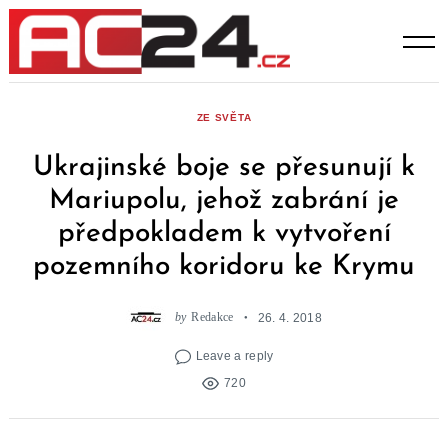
Skip
to
content
ZE SVĚTA
Ukrajinské boje se přesunují k
Mariupolu, jehož zabrání je
předpokladem k vytvoření
pozemního koridoru ke Krymu
by
Redakce
26. 4. 2018
Leave a reply
720