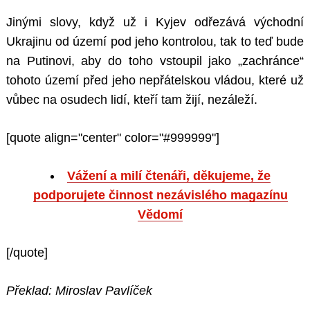
Jinými slovy, když už i Kyjev odřezává východní
Ukrajinu od území pod jeho kontrolou, tak to teď bude
na Putinovi, aby do toho vstoupil jako „zachránce“
tohoto území před jeho nepřátelskou vládou, které už
vůbec na osudech lidí, kteří tam žijí, nezáleží.
[quote align="center" color="#999999"]
Vážení a milí čtenáři, děkujeme, že
podporujete činnost nezávislého magazínu
Vědomí
[/quote]
Překlad: Miroslav Pavlíček