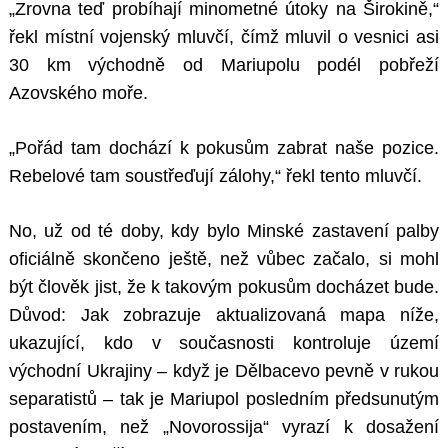
„Zrovna teď probíhají minometné útoky na Širokině,“
řekl místní vojenský mluvčí, čímž mluvil o vesnici asi
30 km východně od Mariupolu podél pobřeží
Azovského moře.
„Pořád tam dochází k pokusům zabrat naše pozice.
Rebelové tam soustřeďují zálohy,“ řekl tento mluvčí.
No, už od té doby, kdy bylo Minské zastavení palby
oficiálně skončeno ještě, než vůbec začalo, si mohl
být člověk jist, že k takovým pokusům docházet bude.
Důvod: Jak zobrazuje aktualizovaná mapa níže,
ukazující, kdo v současnosti kontroluje území
východní Ukrajiny – když je Dělbacevo pevně v rukou
separatistů – tak je Mariupol posledním předsunutým
postavením, než „Novorossija“ vyrazí k dosažení