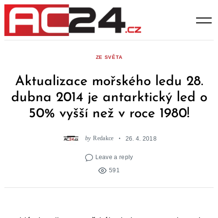
Skip
to
content
ZE SVĚTA
Aktualizace mořského ledu 28.
dubna 2014 je antarktický led o
50% vyšší než v roce 1980!
by
Redakce
26. 4. 2018
Leave a reply
591