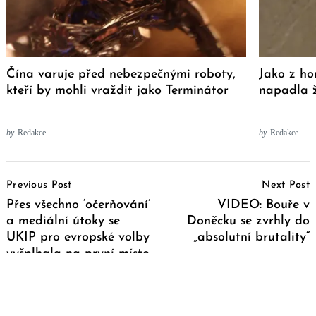
Čína varuje před nebezpečnými roboty,
Jako z ho
kteří by mohli vraždit jako Terminátor
napadla 
by
Redakce
by
Redakce
Post
Previous Post
Next Post
Navigation
Přes všechno ‘očerňování’
VIDEO: Bouře v
a mediální útoky se
Doněcku se zvrhly do
UKIP pro evropské volby
„absolutní brutality“
vyšplhala na první místo